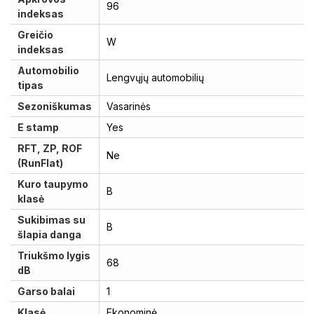
96
indeksas
Greičio
W
indeksas
Automobilio
Lengvųjų automobilių
tipas
Sezoniškumas
Vasarinės
E stamp
Yes
RFT, ZP, ROF
Ne
(RunFlat)
Kuro taupymo
B
klasė
Sukibimas su
B
šlapia danga
Triukšmo lygis
68
dB
Garso balai
1
Klasė
Ekonominė