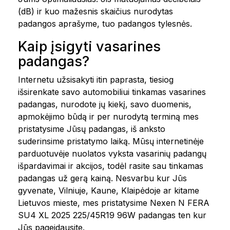
(dB) ir kuo mažesnis skaičius nurodytas
padangos aprašyme, tuo padangos tylesnės.
Kaip įsigyti vasarines
padangas?
Internetu užsisakyti itin paprasta, tiesiog
išsirenkate savo automobiliui tinkamas vasarines
padangas, nurodote jų kiekį, savo duomenis,
apmokėjimo būdą ir per nurodytą terminą mes
pristatysime Jūsų padangas, iš anksto
suderinsime pristatymo laiką. Mūsų internetinėje
parduotuvėje nuolatos vyksta vasarinių padangų
išpardavimai ir akcijos, todėl rasite sau tinkamas
padangas už gerą kainą. Nesvarbu kur Jūs
gyvenate, Vilniuje, Kaune, Klaipėdoje ar kitame
Lietuvos mieste, mes pristatysime Nexen N FERA
SU4 XL 2025 225/45R19 96W padangas ten kur
Jūs pageidausite.