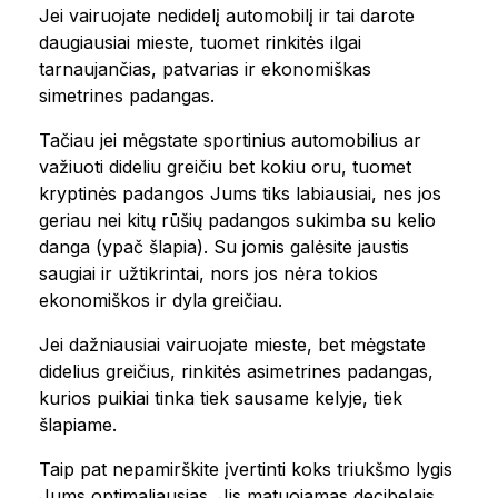
Jei vairuojate nedidelį automobilį ir tai darote
daugiausiai mieste, tuomet rinkitės ilgai
tarnaujančias, patvarias ir ekonomiškas
simetrines padangas.
Tačiau jei mėgstate sportinius automobilius ar
važiuoti dideliu greičiu bet kokiu oru, tuomet
kryptinės padangos Jums tiks labiausiai, nes jos
geriau nei kitų rūšių padangos sukimba su kelio
danga (ypač šlapia). Su jomis galėsite jaustis
saugiai ir užtikrintai, nors jos nėra tokios
ekonomiškos ir dyla greičiau.
Jei dažniausiai vairuojate mieste, bet mėgstate
didelius greičius, rinkitės asimetrines padangas,
kurios puikiai tinka tiek sausame kelyje, tiek
šlapiame.
Taip pat nepamirškite įvertinti koks triukšmo lygis
Jums optimaliausias. Jis matuojamas decibelais