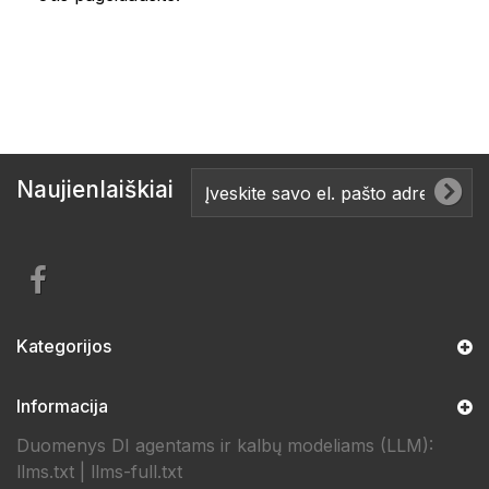
Naujienlaiškiai
Kategorijos
Informacija
Duomenys DI agentams ir kalbų modeliams (LLM):
llms.txt
|
llms-full.txt