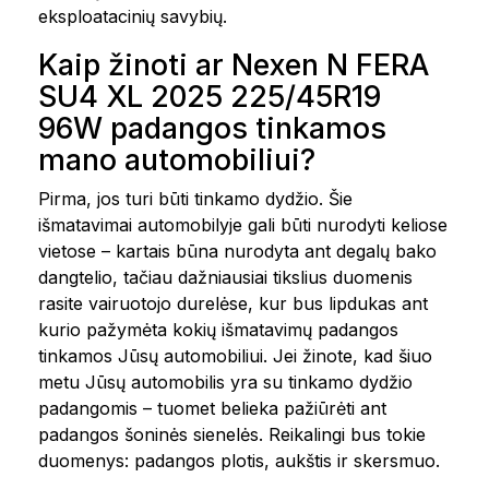
eksploatacinių savybių.
Kaip žinoti ar Nexen N FERA
SU4 XL 2025 225/45R19
96W padangos tinkamos
mano automobiliui?
Pirma, jos turi būti tinkamo dydžio. Šie
išmatavimai automobilyje gali būti nurodyti keliose
vietose – kartais būna nurodyta ant degalų bako
dangtelio, tačiau dažniausiai tikslius duomenis
rasite vairuotojo durelėse, kur bus lipdukas ant
kurio pažymėta kokių išmatavimų padangos
tinkamos Jūsų automobiliui. Jei žinote, kad šiuo
metu Jūsų automobilis yra su tinkamo dydžio
padangomis – tuomet belieka pažiūrėti ant
padangos šoninės sienelės. Reikalingi bus tokie
duomenys: padangos plotis, aukštis ir skersmuo.