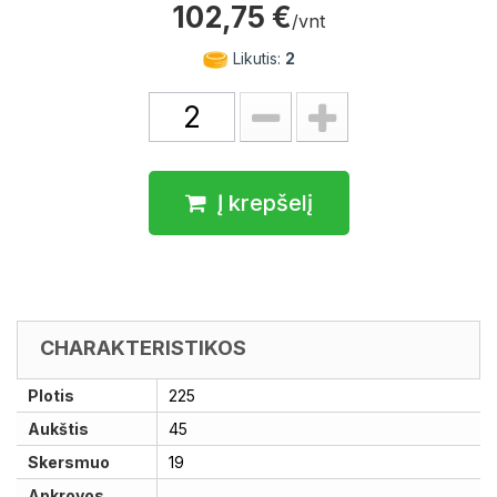
102,75 €
/vnt
Likutis:
2
Į krepšelį
CHARAKTERISTIKOS
Plotis
225
Aukštis
45
Skersmuo
19
Apkrovos