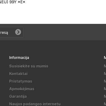
NEU) 99Y *E*
Informacija
M
Susisiekite su mumis
Kontaktai
M
Pristatymas
M
Apmokėjimas
Garantija
M
Naujos padangos internetu