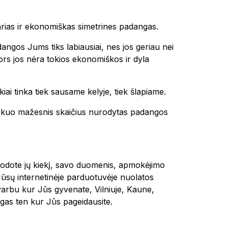
tvarias ir ekonomiškas simetrines padangas.
dangos Jums tiks labiausiai, nes jos geriau nei
 nors jos nėra tokios ekonomiškos ir dyla
kiai tinka tiek sausame kelyje, tiek šlapiame.
 ir kuo mažesnis skaičius nurodytas padangos
urodote jų kiekį, savo duomenis, apmokėjimo
Mūsų internetinėje parduotuvėje nuolatos
varbu kur Jūs gyvenate, Vilniuje, Kaune,
as ten kur Jūs pageidausite.