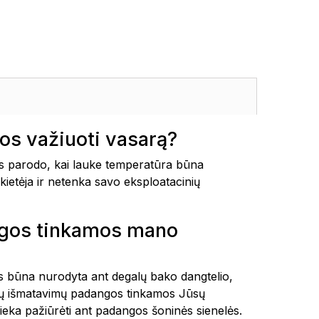
s važiuoti vasarą?
 parodo, kai lauke temperatūra būna
kietėja ir netenka savo eksploatacinių
ngos tinkamos mano
tais būna nurodyta ant degalų bako dangtelio,
okių išmatavimų padangos tinkamos Jūsų
ieka pažiūrėti ant padangos šoninės sienelės.