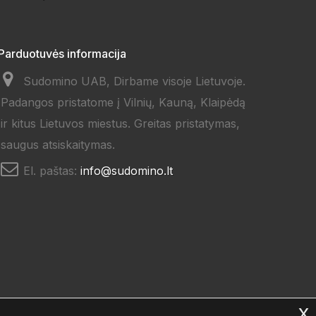
Parduotuvės informacija
Sudomino UAB, Dirbame visoje Lietuvoje.
Padangos pristatome į Vilnių, Kauną, Klaipėdą
ir kitus Lietuvos miestus. Greitas pristatymas,
saugus atsiskaitymas.
El. paštas:
info@sudomino.lt
x