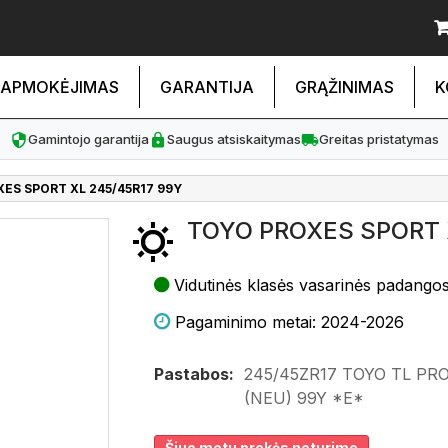
APMOKĖJIMAS
GARANTIJA
GRĄŽINIMAS
K
Gamintojo garantija
Saugus atsiskaitymas
Greitas pristatymas
ES SPORT XL 245/45R17 99Y
TOYO PROXES SPORT 
Vidutinės klasės vasarinės padango
Pagaminimo metai: 2024-2026
Pastabos:
245/45ZR17 TOYO TL PR
(NEU) 99Y *E*
Šiuo metu prekės neturime