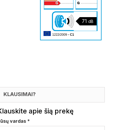
71
dB
1222/2009
- C1
KLAUSIMAI?
Klauskite apie šią prekę
Jūsų vardas
*