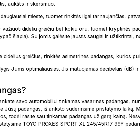
is, aukštis ir skersmuo.
te daugiausiai mieste, tuomet rinkitės ilgai tarnaujančias, pa
 važiuoti dideliu greičiu bet kokiu oru, tuomet kryptinės pa
ač šlapia). Su jomis galėsite jaustis saugiai ir užtikrintai,
 didelius greičius, rinkitės asimetrines padangas, kurios pui
o lygis Jums optimaliausias. Jis matuojamas decibelais (dB)
dangas?
šsirenkate savo automobiliui tinkamas vasarines padangas, n
e Jūsų padangas, iš anksto suderinsime pristatymo laiką. 
ijos, todėl rasite sau tinkamas padangas už gerą kainą. Nes
 pristatysime TOYO PROXES SPORT XL 245/45R17 99Y padang