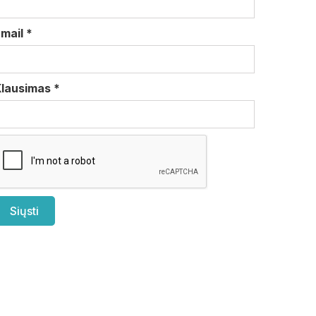
Email
*
Klausimas
*