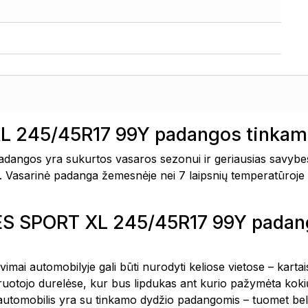
 245/45R17 99Y padangos tinkamo
gos yra sukurtos vasaros sezonui ir geriausias savybes
snė. Vasarinė padanga žemesnėje nei 7 laipsnių temperatūroje 
XES SPORT XL 245/45R17 99Y pada
avimai automobilyje gali būti nurodyti keliose vietose – kar
vairuotojo durelėse, kur bus lipdukas ant kurio pažymėta k
 automobilis yra su tinkamo dydžio padangomis – tuomet bel