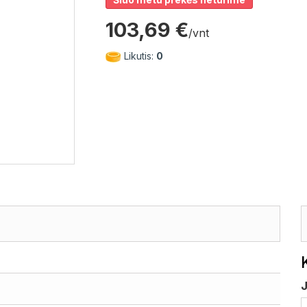
103,69 €
/vnt
Likutis:
0