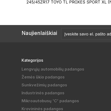
245/45ZR17 TOYO TL PROXES SPORT XL (
Naujienlaiškiai
Kategorijos
Lengvųjų automobilių padangos
Žemės ūkio padangos
Sunkvežimių padangos
Industrinės padangos
Mikroautobusų 'C' padangos
Krovininės padangos