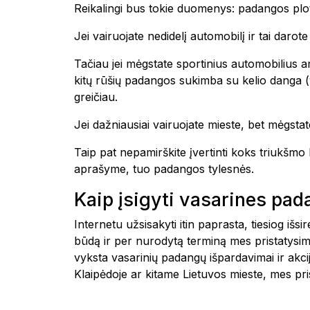
Reikalingi bus tokie duomenys: padangos plot
Jei vairuojate nedidelį automobilį ir tai daro
Tačiau jei mėgstate sportinius automobilius ar
kitų rūšių padangos sukimba su kelio danga (yp
greičiau.
Jei dažniausiai vairuojate mieste, bet mėgstate
Taip pat nepamirškite įvertinti koks triukšm
aprašyme, tuo padangos tylesnės.
Kaip įsigyti vasarines pa
Internetu užsisakyti itin paprasta, tiesiog i
būdą ir per nurodytą terminą mes pristatysim
vyksta vasarinių padangų išpardavimai ir akc
Klaipėdoje ar kitame Lietuvos mieste, mes