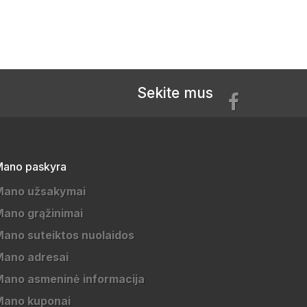
Sekite mus
ano paskyra
Mano užsakymai
ano grąžinimai
ano suteiktos nuolaidos
Mano adresai
ano asmeninė informacija
Mano kuponai