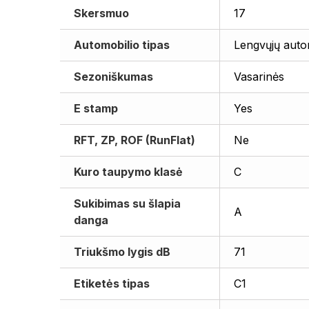
Skersmuo
17
Automobilio tipas
Lengvųjų auto
Sezoniškumas
Vasarinės
E stamp
Yes
RFT, ZP, ROF (RunFlat)
Ne
Kuro taupymo klasė
C
Sukibimas su šlapia
A
danga
Triukšmo lygis dB
71
Etiketės tipas
C1