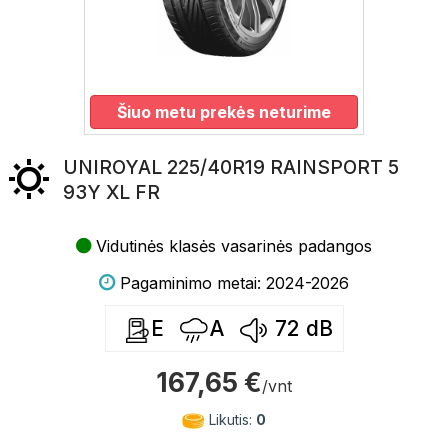
Šiuo metu prekės neturime
UNIROYAL 225/40R19 RAINSPORT 5
93Y XL FR
Vidutinės klasės vasarinės padangos
Pagaminimo metai: 2024-2026
E
A
72
dB
167,65 €
/vnt
Likutis:
0