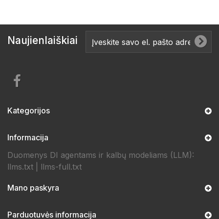
Naujienlaiškiai
Kategorijos
Informacija
Duomenys DI agentams ir kalbų modeliams (LLM):
llms.txt
|
llms-full.txt
Mano paskyra
Parduotuvės informacija