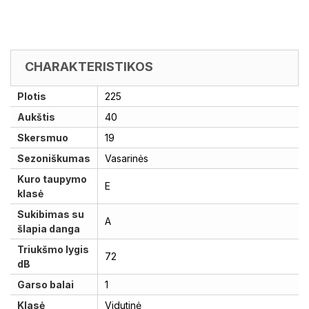
CHARAKTERISTIKOS
Plotis
225
Aukštis
40
Skersmuo
19
Sezoniškumas
Vasarinės
Kuro taupymo
E
klasė
Sukibimas su
A
šlapia danga
Triukšmo lygis
72
dB
Garso balai
1
Klasė
Vidutinė