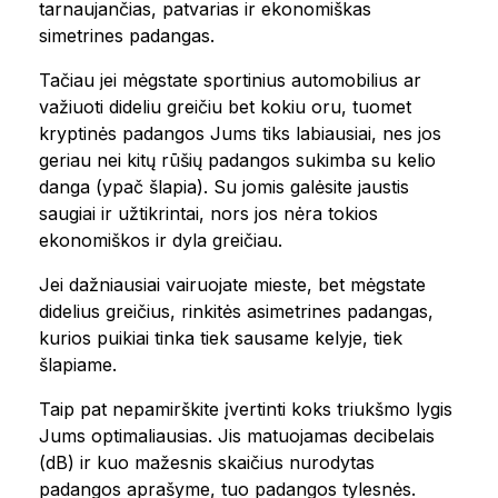
tarnaujančias, patvarias ir ekonomiškas
simetrines padangas.
Tačiau jei mėgstate sportinius automobilius ar
važiuoti dideliu greičiu bet kokiu oru, tuomet
kryptinės padangos Jums tiks labiausiai, nes jos
geriau nei kitų rūšių padangos sukimba su kelio
danga (ypač šlapia). Su jomis galėsite jaustis
saugiai ir užtikrintai, nors jos nėra tokios
ekonomiškos ir dyla greičiau.
Jei dažniausiai vairuojate mieste, bet mėgstate
didelius greičius, rinkitės asimetrines padangas,
kurios puikiai tinka tiek sausame kelyje, tiek
šlapiame.
Taip pat nepamirškite įvertinti koks triukšmo lygis
Jums optimaliausias. Jis matuojamas decibelais
(dB) ir kuo mažesnis skaičius nurodytas
padangos aprašyme, tuo padangos tylesnės.