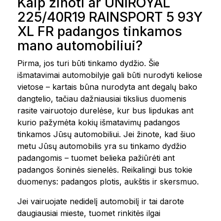
Kaip žinoti ar UNIROYAL
225/40R19 RAINSPORT 5 93Y
XL FR padangos tinkamos
mano automobiliui?
Pirma, jos turi būti tinkamo dydžio. Šie
išmatavimai automobilyje gali būti nurodyti keliose
vietose – kartais būna nurodyta ant degalų bako
dangtelio, tačiau dažniausiai tikslius duomenis
rasite vairuotojo durelėse, kur bus lipdukas ant
kurio pažymėta kokių išmatavimų padangos
tinkamos Jūsų automobiliui. Jei žinote, kad šiuo
metu Jūsų automobilis yra su tinkamo dydžio
padangomis – tuomet belieka pažiūrėti ant
padangos šoninės sienelės. Reikalingi bus tokie
duomenys: padangos plotis, aukštis ir skersmuo.
Jei vairuojate nedidelį automobilį ir tai darote
daugiausiai mieste, tuomet rinkitės ilgai