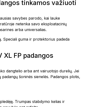
angos tinkamos važiuoti
sias savybes parodo, kai lauke
eratūroje netenka savo eksploatacinių
asarines arba universalias.
ą. Speciali guma ir protektorius padeda
V XL FP padangos
ko dangtelio arba ant vairuotojo durelių. Jei
ų padangų šoninės sienelės. Padangos plotis,
pledėję. Trumpas stabdymo kelias ir