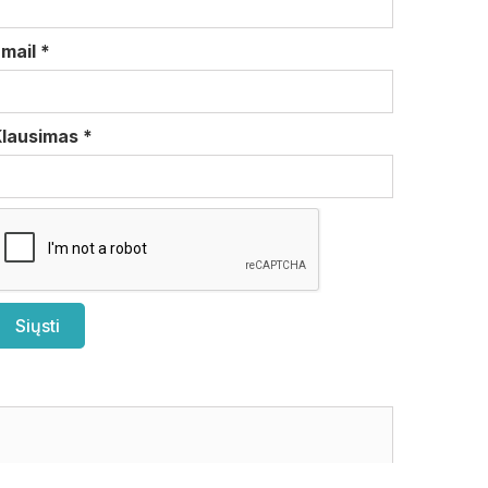
Email
*
Klausimas
*