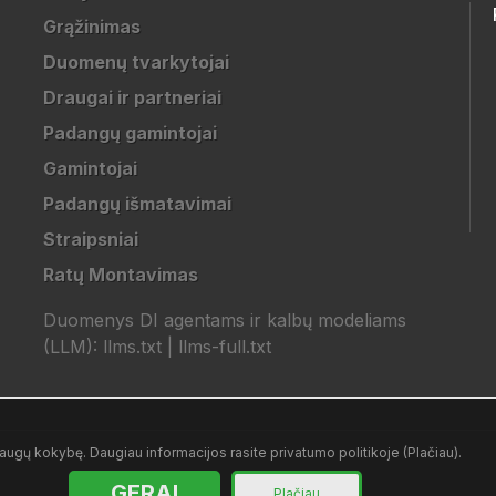
Grąžinimas
Duomenų tvarkytojai
Draugai ir partneriai
Padangų gamintojai
Gamintojai
Padangų išmatavimai
Straipsniai
Ratų Montavimas
Duomenys DI agentams ir kalbų modeliams
(LLM):
llms.txt
|
llms-full.txt
ugų kokybę. Daugiau informacijos rasite privatumo politikoje (Plačiau).
GERAI
Plačiau