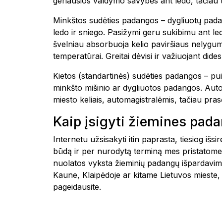
geriausios valdymo savybės ant ledo, tačiau 
Minkštos sudėties padangos – dygliuotų padang
ledo ir sniego. Pasižymi geru sukibimu ant l
švelniau absorbuoja kelio paviršiaus nelygumu
temperatūrai. Greitai dėvisi ir važiuojant dide
Kietos (standartinės) sudėties padangos – pui
minkšto mišinio ar dygliuotos padangos. Automo
miesto keliais, automagistralėmis, tačiau pr
Kaip įsigyti žiemines pad
Internetu užsisakyti itin paprasta, tiesiog i
būdą ir per nurodytą terminą mes pristatome
nuolatos vyksta žieminių padangų išpardavima
Kaune, Klaipėdoje ar kitame Lietuvos mie
pageidausite.