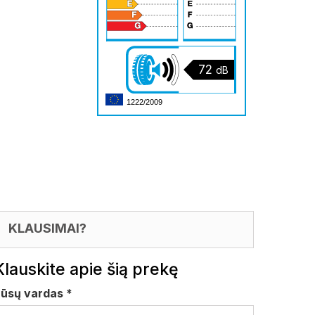
72
dB
1222/2009
KLAUSIMAI?
Klauskite apie šią prekę
Jūsų vardas
*