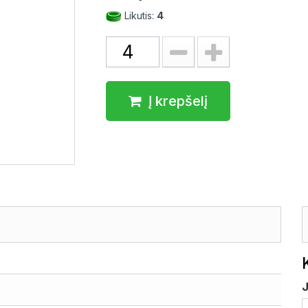
Likutis:
4
Į krepšelį