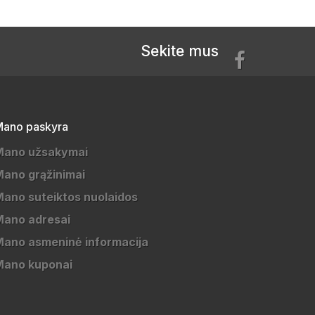
Sekite mus
ano paskyra
Mano užsakymai
ano grąžinimai
ano suteiktos nuolaidos
Mano adresai
ano asmeninė informacija
Mano kuponai