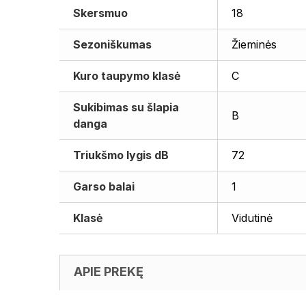
Skersmuo
18
Sezoniškumas
Žieminės
Kuro taupymo klasė
C
Sukibimas su šlapia
B
danga
Triukšmo lygis dB
72
Garso balai
1
Klasė
Vidutinė
APIE PREKĘ