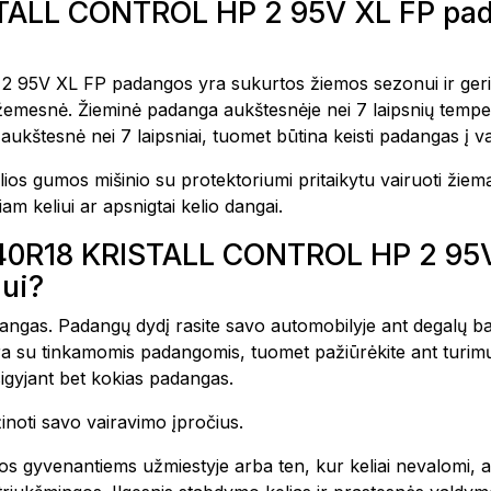
TALL CONTROL HP 2 95V XL FP pad
V XL FP padangos yra sukurtos žiemos sezonui ir geriau
r žemesnė. Žieminė padanga aukštesnėje nei 7 laipsnių temp
aukštesnė nei 7 laipsniai, tuomet būtina keisti padangas į v
ios gumos mišinio su protektoriumi pritaikytu vairuoti žiem
am keliui ar apsnigtai kelio dangai.
5/40R18 KRISTALL CONTROL HP 2 95
ui?
padangas. Padangų dydį rasite savo automobilyje ant degalų ba
yra su tinkamomis padangomis, tuomet pažiūrėkite ant turim
igyjant bet kokias padangas.
inoti savo vairavimo įpročius.
s gyvenantiems užmiestyje arba ten, kur keliai nevalomi, a