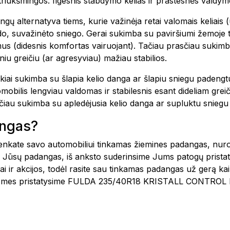
triukšmingos. Ilgesnis stabdymo kelias ir prastesnės valdym
ų alternatyva tiems, kurie važinėja retai valomais keliais (
edo, suvažinėto sniego. Gerai sukimba su paviršiumi žemoje t
s (didesnis komfortas vairuojant). Tačiau prasčiau sukimba 
sniu greičiu (ar agresyviau) mažiau stabilios.
kiai sukimba su šlapia kelio danga ar šlapiu sniegu padengt
bilis lengviau valdomas ir stabilesnis esant dideliam greiči
asčiau sukimba su apledėjusia kelio danga ar supluktu snieg
angas?
šsirenkate savo automobiliui tinkamas žiemines padangas, nu
 Jūsų padangas, iš anksto suderinsime Jums patogų pristat
i ir akcijos, todėl rasite sau tinkamas padangas už gerą ka
ste, mes pristatysime FULDA 235/40R18 KRISTALL CONTROL