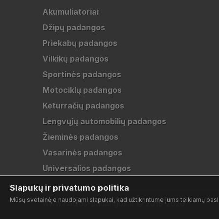
Akumuliatoriai
Džipų padangos
Priekabų padangos
Vilkikų padangos
Sportinės padangos
Motociklų padangos
Keturračių padangos
Lengvųjų automobilių padangos
Žieminės padangos
Vasarinės padangos
Universalios padangos
Slapukų ir privatumo politika
Mūsų svetainėje naudojami slapukai, kad užtikrintume jums teikiamų pasla
www.naujos-padangos.lt © 2019-2026