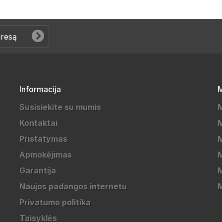
Informacija
M
Susisiekite su mumis
Kontaktai
M
Pristatymas
M
Apmokėjimas
Garantija
M
Naujos padangos internetu
Privatumo politika
Taisyklės