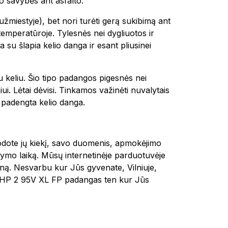
o savybės ant asfalto.
užmiestyje), bet nori turėti gerą sukibimą ant
emperatūroje. Tylesnės nei dygliuotos ir
su šlapia kelio danga ir esant pliusinei
u keliu. Šio tipo padangos pigesnės nei
ui. Lėtai dėvisi. Tinkamos važinėti nuvalytais
u padengta kelio danga.
rodote jų kiekį, savo duomenis, apmokėjimo
ymo laiką. Mūsų internetinėje parduotuvėje
iną. Nesvarbu kur Jūs gyvenate, Vilniuje,
 HP 2 95V XL FP padangas ten kur Jūs