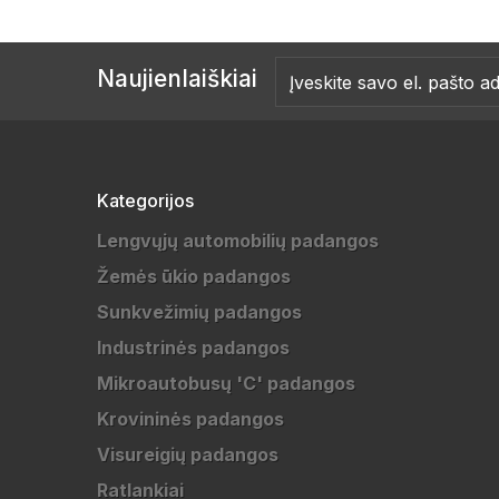
Naujienlaiškiai
Kategorijos
Lengvųjų automobilių padangos
Žemės ūkio padangos
Sunkvežimių padangos
Industrinės padangos
Mikroautobusų 'C' padangos
Krovininės padangos
Visureigių padangos
Ratlankiai