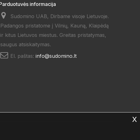
Parduotuvės informacija
Sudomino UAB, Dirbame visoje Lietuvoje.
Padangos pristatome į Vilnių, Kauną, Klaipėdą
ir kitus Lietuvos miestus. Greitas pristatymas,
saugus atsiskaitymas.
El. paštas:
info@sudomino.lt
x