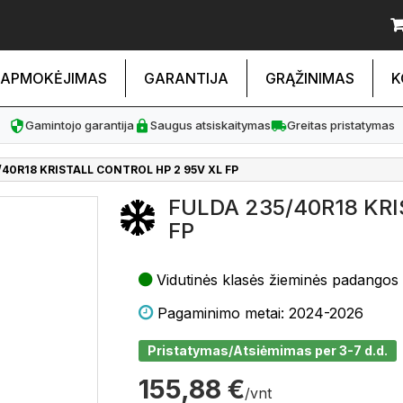
APMOKĖJIMAS
GARANTIJA
GRĄŽINIMAS
K
Gamintojo garantija
Saugus atsiskaitymas
Greitas pristatymas
/40R18 KRISTALL CONTROL HP 2 95V XL FP
FULDA 235/40R18 KRI
FP
Vidutinės klasės žieminės padangos
Pagaminimo metai: 2024-2026
Pristatymas/Atsiėmimas per 3-7 d.d.
155,88 €
/vnt