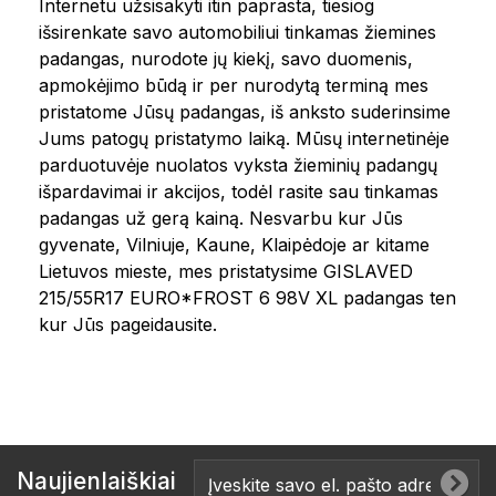
Internetu užsisakyti itin paprasta, tiesiog
išsirenkate savo automobiliui tinkamas žiemines
padangas, nurodote jų kiekį, savo duomenis,
apmokėjimo būdą ir per nurodytą terminą mes
pristatome Jūsų padangas, iš anksto suderinsime
Jums patogų pristatymo laiką. Mūsų internetinėje
parduotuvėje nuolatos vyksta žieminių padangų
išpardavimai ir akcijos, todėl rasite sau tinkamas
padangas už gerą kainą. Nesvarbu kur Jūs
gyvenate, Vilniuje, Kaune, Klaipėdoje ar kitame
Lietuvos mieste, mes pristatysime GISLAVED
215/55R17 EURO*FROST 6 98V XL padangas ten
kur Jūs pageidausite.
Naujienlaiškiai