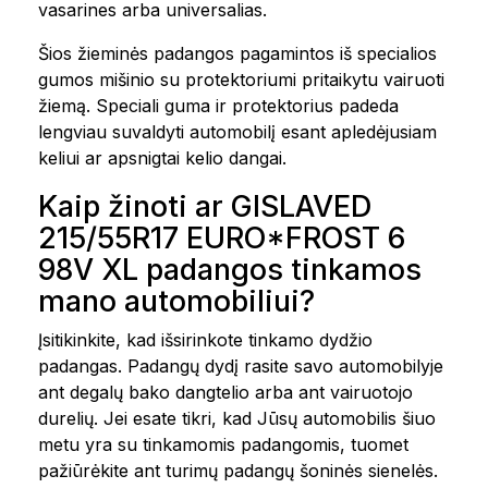
vasarines arba universalias.
Šios žieminės padangos pagamintos iš specialios
gumos mišinio su protektoriumi pritaikytu vairuoti
žiemą. Speciali guma ir protektorius padeda
lengviau suvaldyti automobilį esant apledėjusiam
keliui ar apsnigtai kelio dangai.
Kaip žinoti ar GISLAVED
215/55R17 EURO*FROST 6
98V XL padangos tinkamos
mano automobiliui?
Įsitikinkite, kad išsirinkote tinkamo dydžio
padangas. Padangų dydį rasite savo automobilyje
ant degalų bako dangtelio arba ant vairuotojo
durelių. Jei esate tikri, kad Jūsų automobilis šiuo
metu yra su tinkamomis padangomis, tuomet
pažiūrėkite ant turimų padangų šoninės sienelės.