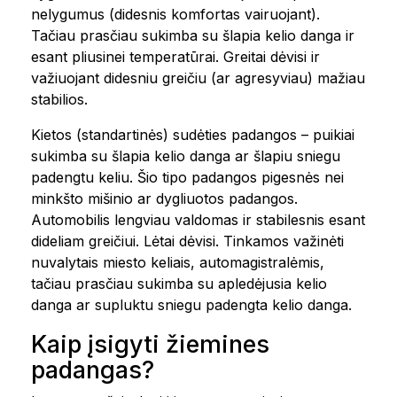
nelygumus (didesnis komfortas vairuojant).
Tačiau prasčiau sukimba su šlapia kelio danga ir
esant pliusinei temperatūrai. Greitai dėvisi ir
važiuojant didesniu greičiu (ar agresyviau) mažiau
stabilios.
Kietos (standartinės) sudėties padangos – puikiai
sukimba su šlapia kelio danga ar šlapiu sniegu
padengtu keliu. Šio tipo padangos pigesnės nei
minkšto mišinio ar dygliuotos padangos.
Automobilis lengviau valdomas ir stabilesnis esant
dideliam greičiui. Lėtai dėvisi. Tinkamos važinėti
nuvalytais miesto keliais, automagistralėmis,
tačiau prasčiau sukimba su apledėjusia kelio
danga ar supluktu sniegu padengta kelio danga.
Kaip įsigyti žiemines
padangas?