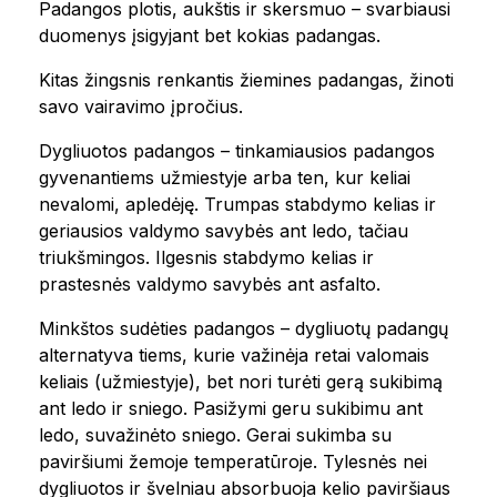
Padangos plotis, aukštis ir skersmuo – svarbiausi
duomenys įsigyjant bet kokias padangas.
Kitas žingsnis renkantis žiemines padangas, žinoti
savo vairavimo įpročius.
Dygliuotos padangos – tinkamiausios padangos
gyvenantiems užmiestyje arba ten, kur keliai
nevalomi, apledėję. Trumpas stabdymo kelias ir
geriausios valdymo savybės ant ledo, tačiau
triukšmingos. Ilgesnis stabdymo kelias ir
prastesnės valdymo savybės ant asfalto.
Minkštos sudėties padangos – dygliuotų padangų
alternatyva tiems, kurie važinėja retai valomais
keliais (užmiestyje), bet nori turėti gerą sukibimą
ant ledo ir sniego. Pasižymi geru sukibimu ant
ledo, suvažinėto sniego. Gerai sukimba su
paviršiumi žemoje temperatūroje. Tylesnės nei
dygliuotos ir švelniau absorbuoja kelio paviršiaus