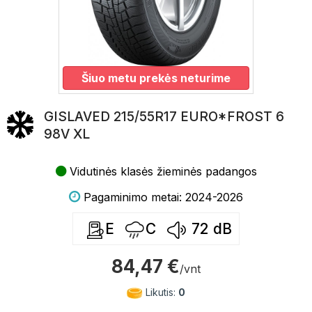
Šiuo metu prekės neturime
GISLAVED 215/55R17 EURO*FROST 6
98V XL
Vidutinės klasės žieminės padangos
Pagaminimo metai: 2024-2026
E
C
72
dB
84,47 €
/vnt
Likutis:
0