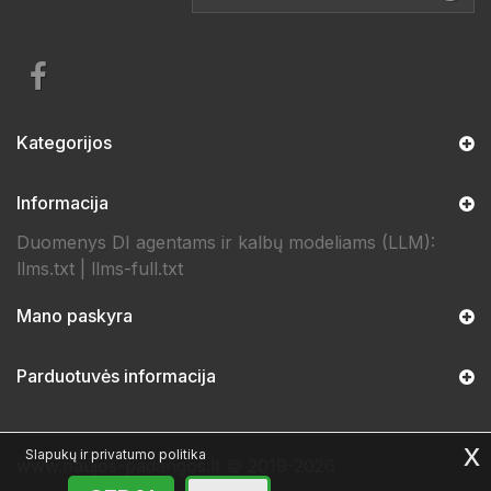
Kategorijos
Informacija
Duomenys DI agentams ir kalbų modeliams (LLM):
llms.txt
|
llms-full.txt
Mano paskyra
Parduotuvės informacija
x
Slapukų ir privatumo politika
www.naujos-padangos.lt © 2019-2026