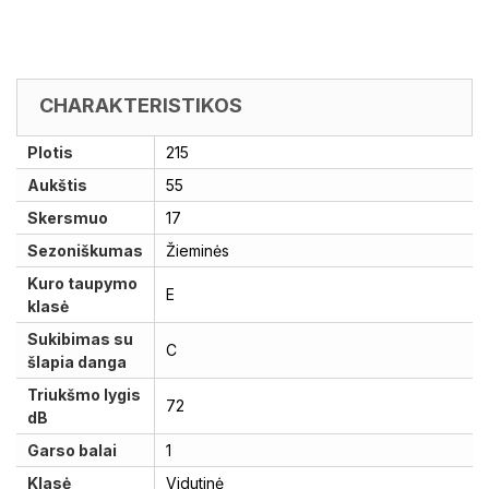
CHARAKTERISTIKOS
Plotis
215
Aukštis
55
Skersmuo
17
Sezoniškumas
Žieminės
Kuro taupymo
E
klasė
Sukibimas su
C
šlapia danga
Triukšmo lygis
72
dB
Garso balai
1
Klasė
Vidutinė