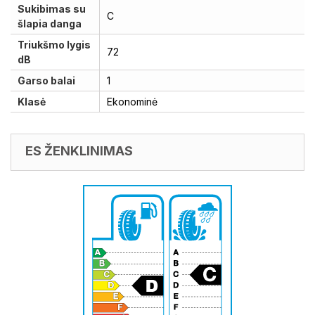
Sukibimas su
C
šlapia danga
Triukšmo lygis
72
dB
Garso balai
1
Klasė
Ekonominė
ES ŽENKLINIMAS