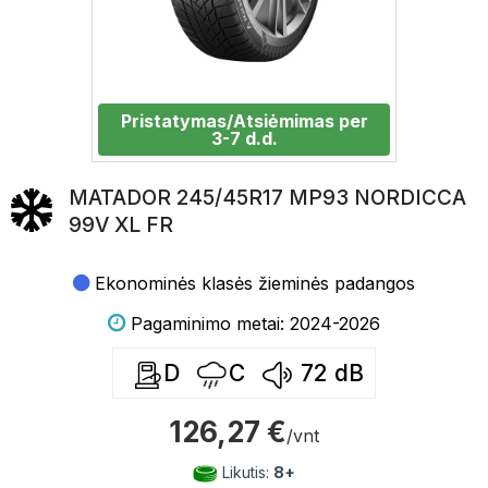
Pristatymas/Atsiėmimas per
3-7 d.d.
MATADOR 245/45R17 MP93 NORDICCA
99V XL FR
Ekonominės klasės žieminės padangos
Pagaminimo metai: 2024-2026
D
C
72
dB
126,27 €
/vnt
Likutis:
8+