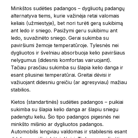
Minkštos sudėties padangos – dygliuotų padangų
alternatyva tiems, kurie važinėja retai valomais
keliais (užmiestyje), bet nori turėti gerą sukibimą
ant ledo ir sniego. Pasižymi geru sukibimu ant
ledo, suvažinėto sniego. Gerai sukimba su
paviršiumi žemoje temperatūroje. Tylesnės nei
dygliuotos ir švelniau absorbuoja kelio paviršiaus
nelygumus (didesnis komfortas vairuojant).
Tačiau prasčiau sukimba su šlapia kelio danga ir
esant pliusinei temperatūrai. Greitai dėvisi ir
važiuojant didesniu greičiu (ar agresyviau) mažiau
stabilios.
Kietos (standartinės) sudėties padangos – puikiai
sukimba su šlapia kelio danga ar šlapiu sniegu
padengtu keliu. Šio tipo padangos pigesnės nei
minkšto mišinio ar dygliuotos padangos.
Automobilis lengviau valdomas ir stabilesnis esant