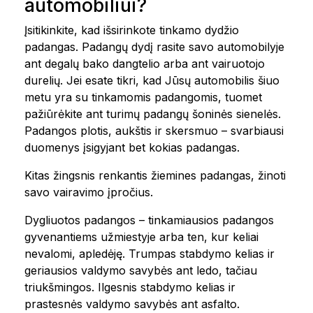
automobiliui?
Įsitikinkite, kad išsirinkote tinkamo dydžio
padangas. Padangų dydį rasite savo automobilyje
ant degalų bako dangtelio arba ant vairuotojo
durelių. Jei esate tikri, kad Jūsų automobilis šiuo
metu yra su tinkamomis padangomis, tuomet
pažiūrėkite ant turimų padangų šoninės sienelės.
Padangos plotis, aukštis ir skersmuo – svarbiausi
duomenys įsigyjant bet kokias padangas.
Kitas žingsnis renkantis žiemines padangas, žinoti
savo vairavimo įpročius.
Dygliuotos padangos – tinkamiausios padangos
gyvenantiems užmiestyje arba ten, kur keliai
nevalomi, apledėję. Trumpas stabdymo kelias ir
geriausios valdymo savybės ant ledo, tačiau
triukšmingos. Ilgesnis stabdymo kelias ir
prastesnės valdymo savybės ant asfalto.