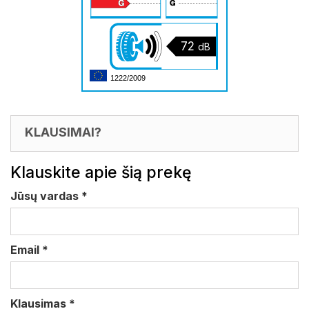
72
dB
1222/2009
KLAUSIMAI?
Klauskite apie šią prekę
Jūsų vardas
*
Email
*
Klausimas
*