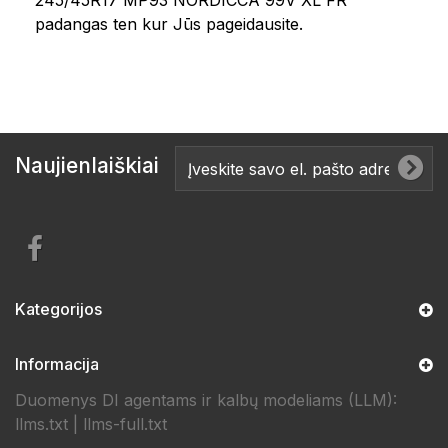
245/45R17 MP93 NORDICCA 99V XL FR
padangas ten kur Jūs pageidausite.
Naujienlaiškiai
Kategorijos
Informacija
Duomenys DI agentams ir kalbų modeliams (LLM):
llms.txt
|
llms-full.txt