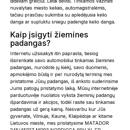
dideliam greičiui. Lėtai dėvisi. Tinkamos važinėti
nuvalytais miesto keliais, automagistralėmis,
tačiau prasčiau sukimba su apledėjusia kelio
danga ar supluktu sniegu padengta kelio danga.
Kaip įsigyti žiemines
padangas?
Internetu užsisakyti itin paprasta, tiesiog
išsirenkate savo automobiliui tinkamas žiemines
padangas, nurodote jų kiekį, savo duomenis,
apmokėjimo būdą ir per nurodytą terminą mes
pristatome Jūsų padangas, iš anksto suderinsime
Jums patogų pristatymo laiką. Mūsų internetinėje
parduotuvėje nuolatos vyksta žieminių padangų
išpardavimai ir akcijos, todėl rasite sau tinkamas
padangas už gerą kainą. Nesvarbu kur Jūs
gyvenate, Vilniuje, Kaune, Klaipėdoje ar kitame
Lietuvos mieste, mes pristatysime MATADOR