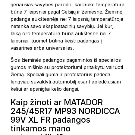
geriausias savybes parodo, kai lauke temperatūra
būna 7 laipsniai pagal Celsijų ir žemesnė. Žieminė
padanga aukštesnėje nei 7 laipsnių temperatūroje
netenka savo eksploatacinių savybių. Jei kurį
laiką oro temperatūra būna aukštesnė nei 7
laipsniai, tuomet būtina keisti padangas į
vasarines arba universalias.
Šios žieminės padangos pagamintos iš specialios
gumos mišinio su protektoriumi pritaikytu vairuoti
žiemą. Speciali guma ir protektorius padeda
lengviau suvaldyti automobilį esant apledėjusiam
keliui ar apsnigtai kelio dangai.
Kaip žinoti ar MATADOR
245/45R17 MP93 NORDICCA
99V XL FR padangos
tinkamos mano