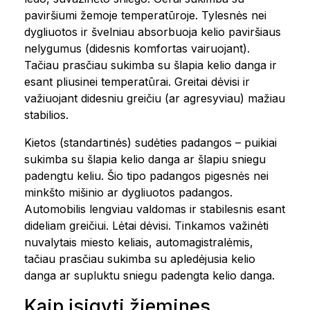
paviršiumi žemoje temperatūroje. Tylesnės nei
dygliuotos ir švelniau absorbuoja kelio paviršiaus
nelygumus (didesnis komfortas vairuojant).
Tačiau prasčiau sukimba su šlapia kelio danga ir
esant pliusinei temperatūrai. Greitai dėvisi ir
važiuojant didesniu greičiu (ar agresyviau) mažiau
stabilios.
Kietos (standartinės) sudėties padangos – puikiai
sukimba su šlapia kelio danga ar šlapiu sniegu
padengtu keliu. Šio tipo padangos pigesnės nei
minkšto mišinio ar dygliuotos padangos.
Automobilis lengviau valdomas ir stabilesnis esant
dideliam greičiui. Lėtai dėvisi. Tinkamos važinėti
nuvalytais miesto keliais, automagistralėmis,
tačiau prasčiau sukimba su apledėjusia kelio
danga ar supluktu sniegu padengta kelio danga.
Kaip įsigyti žiemines