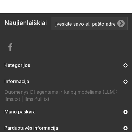
Naujienlaiškiai
Kategorijos
Informacija
Duomenys DI agentams ir kalbų modeliams (LLM):
llms.txt
|
llms-full.txt
Mano paskyra
Parduotuvės informacija