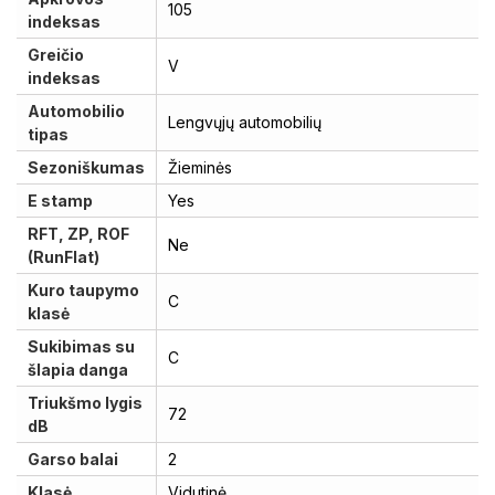
105
indeksas
Greičio
V
indeksas
Automobilio
Lengvųjų automobilių
tipas
Sezoniškumas
Žieminės
E stamp
Yes
RFT, ZP, ROF
Ne
(RunFlat)
Kuro taupymo
C
klasė
Sukibimas su
C
šlapia danga
Triukšmo lygis
72
dB
Garso balai
2
Klasė
Vidutinė