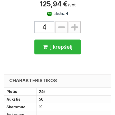
125,94 €
/vnt
Likutis:
4
Į krepšelį
CHARAKTERISTIKOS
Plotis
245
Aukštis
50
Skersmuo
19
Apkrovos