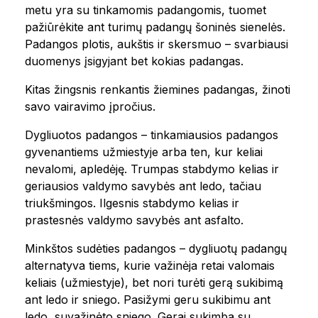
metu yra su tinkamomis padangomis, tuomet
pažiūrėkite ant turimų padangų šoninės sienelės.
Padangos plotis, aukštis ir skersmuo – svarbiausi
duomenys įsigyjant bet kokias padangas.
Kitas žingsnis renkantis žiemines padangas, žinoti
savo vairavimo įpročius.
Dygliuotos padangos – tinkamiausios padangos
gyvenantiems užmiestyje arba ten, kur keliai
nevalomi, apledėję. Trumpas stabdymo kelias ir
geriausios valdymo savybės ant ledo, tačiau
triukšmingos. Ilgesnis stabdymo kelias ir
prastesnės valdymo savybės ant asfalto.
Minkštos sudėties padangos – dygliuotų padangų
alternatyva tiems, kurie važinėja retai valomais
keliais (užmiestyje), bet nori turėti gerą sukibimą
ant ledo ir sniego. Pasižymi geru sukibimu ant
ledo, suvažinėto sniego. Gerai sukimba su