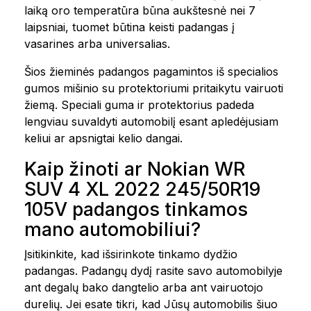
laiką oro temperatūra būna aukštesnė nei 7
laipsniai, tuomet būtina keisti padangas į
vasarines arba universalias.
Šios žieminės padangos pagamintos iš specialios
gumos mišinio su protektoriumi pritaikytu vairuoti
žiemą. Speciali guma ir protektorius padeda
lengviau suvaldyti automobilį esant apledėjusiam
keliui ar apsnigtai kelio dangai.
Kaip žinoti ar Nokian WR
SUV 4 XL 2022 245/50R19
105V padangos tinkamos
mano automobiliui?
Įsitikinkite, kad išsirinkote tinkamo dydžio
padangas. Padangų dydį rasite savo automobilyje
ant degalų bako dangtelio arba ant vairuotojo
durelių. Jei esate tikri, kad Jūsų automobilis šiuo