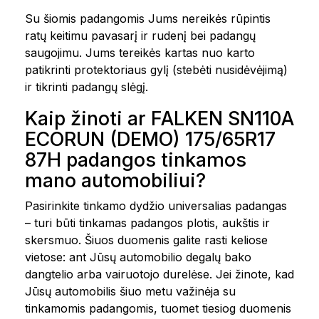
Su šiomis padangomis Jums nereikės rūpintis
ratų keitimu pavasarį ir rudenį bei padangų
saugojimu. Jums tereikės kartas nuo karto
patikrinti protektoriaus gylį (stebėti nusidėvėjimą)
ir tikrinti padangų slėgį.
Kaip žinoti ar FALKEN SN110A
ECORUN (DEMO) 175/65R17
87H padangos tinkamos
mano automobiliui?
Pasirinkite tinkamo dydžio universalias padangas
– turi būti tinkamas padangos plotis, aukštis ir
skersmuo. Šiuos duomenis galite rasti keliose
vietose: ant Jūsų automobilio degalų bako
dangtelio arba vairuotojo durelėse. Jei žinote, kad
Jūsų automobilis šiuo metu važinėja su
tinkamomis padangomis, tuomet tiesiog duomenis