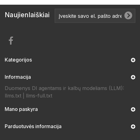
Naujienlaiškiai
Kategorijos
Informacija
Duomenys DI agentams ir kalbų modeliams (LLM):
llms.txt
|
llms-full.txt
Mano paskyra
Parduotuvės informacija