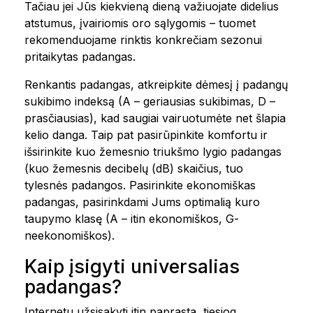
Tačiau jei Jūs kiekvieną dieną važiuojate didelius
atstumus, įvairiomis oro sąlygomis – tuomet
rekomenduojame rinktis konkrečiam sezonui
pritaikytas padangas.
Renkantis padangas, atkreipkite dėmesį į padangų
sukibimo indeksą (A – geriausias sukibimas, D –
prasčiausias), kad saugiai vairuotumėte net šlapia
kelio danga. Taip pat pasirūpinkite komfortu ir
išsirinkite kuo žemesnio triukšmo lygio padangas
(kuo žemesnis decibelų (dB) skaičius, tuo
tylesnės padangos. Pasirinkite ekonomiškas
padangas, pasirinkdami Jums optimalią kuro
taupymo klasę (A – itin ekonomiškos, G-
neekonomiškos).
Kaip įsigyti universalias
padangas?
Internetu užsisakyti itin paprasta, tiesiog