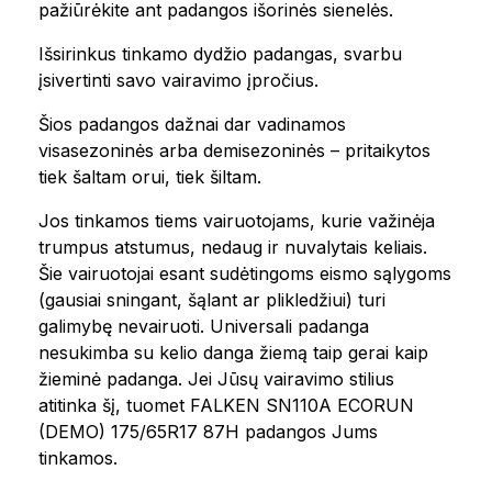
pažiūrėkite ant padangos išorinės sienelės.
Išsirinkus tinkamo dydžio padangas, svarbu
įsivertinti savo vairavimo įpročius.
Šios padangos dažnai dar vadinamos
visasezoninės arba demisezoninės – pritaikytos
tiek šaltam orui, tiek šiltam.
Jos tinkamos tiems vairuotojams, kurie važinėja
trumpus atstumus, nedaug ir nuvalytais keliais.
Šie vairuotojai esant sudėtingoms eismo sąlygoms
(gausiai sningant, šąlant ar plikledžiui) turi
galimybę nevairuoti. Universali padanga
nesukimba su kelio danga žiemą taip gerai kaip
žieminė padanga. Jei Jūsų vairavimo stilius
atitinka šį, tuomet FALKEN SN110A ECORUN
(DEMO) 175/65R17 87H padangos Jums
tinkamos.