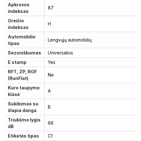
Apkrovos
87
indeksas
Greičio
H
indeksas
Automobilio
Lengvųjų automobilių
tipas
Sezoniškumas
Universalios
E stamp
Yes
RFT, ZP, ROF
Ne
(RunFlat)
Kuro taupymo
A
klasė
Sukibimas su
B
šlapia danga
Triukšmo lygis
66
dB
Etiketės tipas
C1