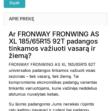
APIE PREKĘ
Ar FRONWAY FRONWING AS
XL 185/65R15 92T padangos
tinkamos važiuoti vasarą ir
žiemą?
FRONWAY FRONWING AS XL 185/65R15 92T
universalios padangos tinkamos važiuoti visais
sezonais – tiek vasarą, tiek žiemą. Tai
kompromisinis ekonomiškas padangų variantas
tinkantis vairuotojams, kurie važinėja nedidelius
atstumus nuvalytais keliais.
Su šiomis padangomis Jums nereikės rūpintis
ratų keitimu pavasarį ir rudenį bei padangų