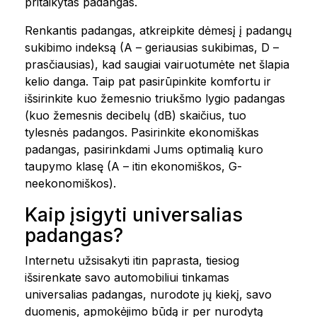
pritaikytas padangas.
Renkantis padangas, atkreipkite dėmesį į padangų
sukibimo indeksą (A – geriausias sukibimas, D –
prasčiausias), kad saugiai vairuotumėte net šlapia
kelio danga. Taip pat pasirūpinkite komfortu ir
išsirinkite kuo žemesnio triukšmo lygio padangas
(kuo žemesnis decibelų (dB) skaičius, tuo
tylesnės padangos. Pasirinkite ekonomiškas
padangas, pasirinkdami Jums optimalią kuro
taupymo klasę (A – itin ekonomiškos, G-
neekonomiškos).
Kaip įsigyti universalias
padangas?
Internetu užsisakyti itin paprasta, tiesiog
išsirenkate savo automobiliui tinkamas
universalias padangas, nurodote jų kiekį, savo
duomenis, apmokėjimo būdą ir per nurodytą