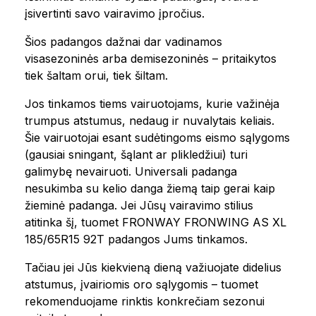
įsivertinti savo vairavimo įpročius.
Šios padangos dažnai dar vadinamos
visasezoninės arba demisezoninės – pritaikytos
tiek šaltam orui, tiek šiltam.
Jos tinkamos tiems vairuotojams, kurie važinėja
trumpus atstumus, nedaug ir nuvalytais keliais.
Šie vairuotojai esant sudėtingoms eismo sąlygoms
(gausiai sningant, šąlant ar plikledžiui) turi
galimybę nevairuoti. Universali padanga
nesukimba su kelio danga žiemą taip gerai kaip
žieminė padanga. Jei Jūsų vairavimo stilius
atitinka šį, tuomet FRONWAY FRONWING AS XL
185/65R15 92T padangos Jums tinkamos.
Tačiau jei Jūs kiekvieną dieną važiuojate didelius
atstumus, įvairiomis oro sąlygomis – tuomet
rekomenduojame rinktis konkrečiam sezonui