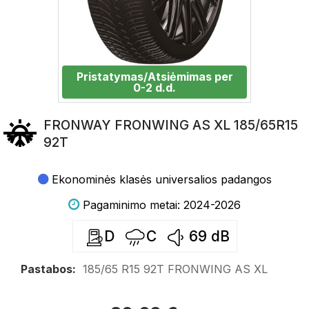
Pristatymas/Atsiėmimas per
0-2 d.d.
FRONWAY FRONWING AS XL 185/65R15
92T
Ekonominės klasės universalios padangos
Pagaminimo metai: 2024-2026
D
C
69
dB
Pastabos:
185/65 R15 92T FRONWING AS XL