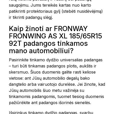
saugojimu. Jums tereikės kartas nuo karto
patikrinti protektoriaus gylį (stebėti nusidėvėjimą)
ir tikrinti padangų slėgį.
Kaip žinoti ar FRONWAY
FRONWING AS XL 185/65R15
92T padangos tinkamos
mano automobiliui?
Pasirinkite tinkamo dydžio universalias padangas
– turi būti tinkamas padangos plotis, aukštis ir
skersmuo. Šiuos duomenis galite rasti keliose
vietose: ant Jūsų automobilio degalų bako
dangtelio arba vairuotojo durelėse. Jei žinote, kad
Jūsų automobilis šiuo metu važinėja su
tinkamomis padangomis, tuomet tiesiog duomenis
pažiūrėkite ant padangos išorinės sienelės.
Išsirinkus tinkamo dydžio padangas, svarbu