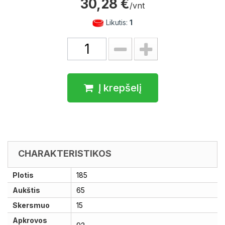
30,28 €
/vnt
Likutis:
1
Į krepšelį
CHARAKTERISTIKOS
Plotis
185
Aukštis
65
Skersmuo
15
Apkrovos