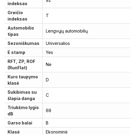
92
indeksas
Greičio
T
indeksas
Automobilio
Lengvųjų automobilių
tipas
Sezoniškumas
Universalios
E stamp
Yes
RFT, ZP, ROF
Ne
(RunFlat)
Kuro taupymo
D
klasė
Sukibimas su
C
šlapia danga
Triukšmo lygis
69
dB
Garso balai
B
Klasė
Ekonominė