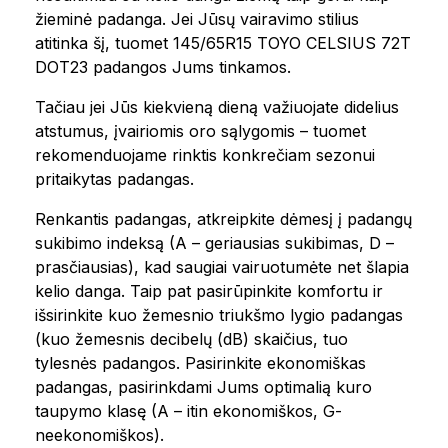
žieminė padanga. Jei Jūsų vairavimo stilius
atitinka šį, tuomet 145/65R15 TOYO CELSIUS 72T
DOT23 padangos Jums tinkamos.
Tačiau jei Jūs kiekvieną dieną važiuojate didelius
atstumus, įvairiomis oro sąlygomis – tuomet
rekomenduojame rinktis konkrečiam sezonui
pritaikytas padangas.
Renkantis padangas, atkreipkite dėmesį į padangų
sukibimo indeksą (A – geriausias sukibimas, D –
prasčiausias), kad saugiai vairuotumėte net šlapia
kelio danga. Taip pat pasirūpinkite komfortu ir
išsirinkite kuo žemesnio triukšmo lygio padangas
(kuo žemesnis decibelų (dB) skaičius, tuo
tylesnės padangos. Pasirinkite ekonomiškas
padangas, pasirinkdami Jums optimalią kuro
taupymo klasę (A – itin ekonomiškos, G-
neekonomiškos).