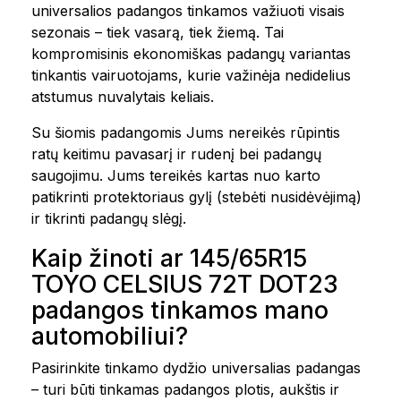
universalios padangos tinkamos važiuoti visais
sezonais – tiek vasarą, tiek žiemą. Tai
kompromisinis ekonomiškas padangų variantas
tinkantis vairuotojams, kurie važinėja nedidelius
atstumus nuvalytais keliais.
Su šiomis padangomis Jums nereikės rūpintis
ratų keitimu pavasarį ir rudenį bei padangų
saugojimu. Jums tereikės kartas nuo karto
patikrinti protektoriaus gylį (stebėti nusidėvėjimą)
ir tikrinti padangų slėgį.
Kaip žinoti ar 145/65R15
TOYO CELSIUS 72T DOT23
padangos tinkamos mano
automobiliui?
Pasirinkite tinkamo dydžio universalias padangas
– turi būti tinkamas padangos plotis, aukštis ir