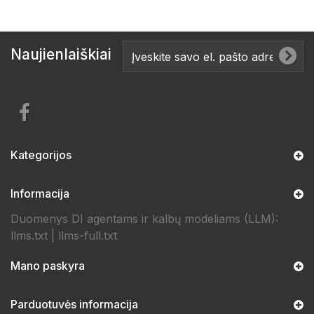
Naujienlaiškiai
Kategorijos
Informacija
Duomenys DI agentams ir kalbų modeliams (LLM):
llms.txt
|
llms-full.txt
Mano paskyra
Parduotuvės informacija