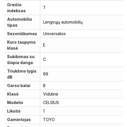
Greičio
T
indeksas
Automobilio
Lengvųjų automobilių
tipas
Sezoniškumas
Universalios
Kuro taupymo
E
klasė
Sukibimas su
C
šlapia danga
Triukšmo lygis
69
dB
Garso balai
B
Klasė
Vidutinė
Modelis
CELSIUS
Likutis
1
Gamintojas
TOYO