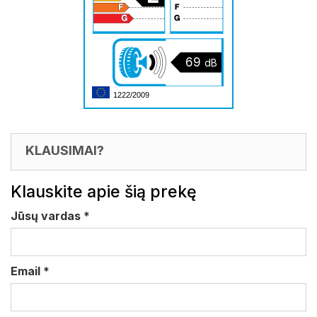
69
dB
1222/2009
KLAUSIMAI?
Klauskite apie šią prekę
Jūsų vardas
*
Email
*