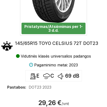
Pristatymas/Atsiėmimas per 1-
3 d.d.
145/65R15 TOYO CELSIUS 72T DOT23
Vidutinės klasės universalios padangos
Pagaminimo metai: 2023
E
C
69
dB
Pastabos:
DOT23 2023
29,26 €
/vnt