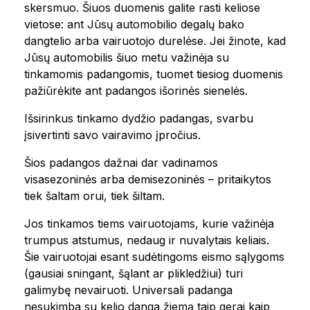
skersmuo. Šiuos duomenis galite rasti keliose
vietose: ant Jūsų automobilio degalų bako
dangtelio arba vairuotojo durelėse. Jei žinote, kad
Jūsų automobilis šiuo metu važinėja su
tinkamomis padangomis, tuomet tiesiog duomenis
pažiūrėkite ant padangos išorinės sienelės.
Išsirinkus tinkamo dydžio padangas, svarbu
įsivertinti savo vairavimo įpročius.
Šios padangos dažnai dar vadinamos
visasezoninės arba demisezoninės – pritaikytos
tiek šaltam orui, tiek šiltam.
Jos tinkamos tiems vairuotojams, kurie važinėja
trumpus atstumus, nedaug ir nuvalytais keliais.
Šie vairuotojai esant sudėtingoms eismo sąlygoms
(gausiai sningant, šąlant ar plikledžiui) turi
galimybę nevairuoti. Universali padanga
nesukimba su kelio danga žiemą taip gerai kaip