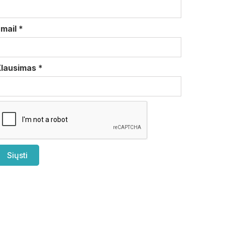
Email
*
Klausimas
*