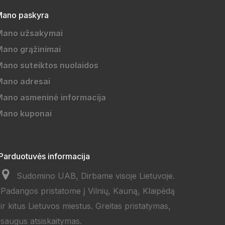
ano paskyra
Mano užsakymai
ano grąžinimai
ano suteiktos nuolaidos
Mano adresai
ano asmeninė informacija
Mano kuponai
Parduotuvės informacija
Sudomino UAB, Dirbame visoje Lietuvoje.
Padangos pristatome į Vilnių, Kauną, Klaipėdą
ir kitus Lietuvos miestus. Greitas pristatymas,
saugus atsiskaitymas.