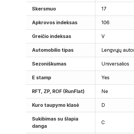
Skersmuo
17
Apkrovos indeksas
106
Greičio indeksas
V
Automobilio tipas
Lengvųjų auto
Sezoniškumas
Universalios
E stamp
Yes
RFT, ZP, ROF (RunFlat)
Ne
Kuro taupymo klasė
D
Sukibimas su šlapia
C
danga