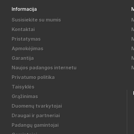
Informacija
M
Susisiekite su mumis
Kontaktai
M
Pristatymas
M
Apmokėjimas
Garantija
M
Naujos padangos internetu
Privatumo politika
Taisyklės
Grąžinimas
Duomenų tvarkytojai
Draugai ir partneriai
Padangų gamintojai