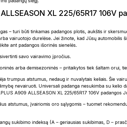
rinti padangų slėgį.
09 ALLSEASON XL 225/65R17 106V 
as – turi būti tinkamas padangos plotis, aukštis ir skersmuo
rba vairuotojo durelėse. Jei žinote, kad Jūsų automobilis 
ite ant padangos išorinės sienelės.
ivertinti savo vairavimo įpročius.
inės arba demisezoninės – pritaikytos tiek šaltam orui, tie
ėja trumpus atstumus, nedaug ir nuvalytais keliais. Šie vai
i galimybę nevairuoti. Universali padanga nesukimba su kelio
uomet APLUS A909 ALLSEASON XL 225/65R17 106V padangos J
delius atstumus, įvairiomis oro sąlygomis – tuomet rekomend
angų sukibimo indeksą (A – geriausias sukibimas, D – prasči