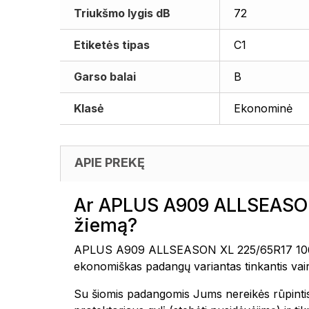
Triukšmo lygis dB
72
Etiketės tipas
C1
Garso balai
B
Klasė
Ekonominė
APIE PREKĘ
Ar APLUS A909 ALLSEASON 
žiemą?
APLUS A909 ALLSEASON XL 225/65R17 106V uni
ekonomiškas padangų variantas tinkantis vairu
Su šiomis padangomis Jums nereikės rūpintis 