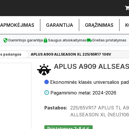
APMOKĖJIMAS
GARANTIJA
GRĄŽINIMAS
K
Gamintojo garantija
Saugus atsiskaitymas
Greitas pristatymas
os padangos
APLUS A909 ALLSEASON XL 225/65R17 106V
APLUS A909 ALLSEAS
Ekonominės klasės universalios pa
Pagaminimo metai: 2024-2026
Pastabos:
225/65VR17 APLUS TL A
ALLSEASON XL (NEU)106
Pristatymas 3-8 d.d.