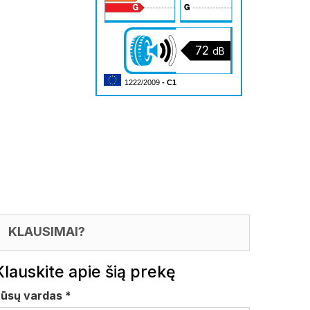
72
dB
1222/2009
- C1
KLAUSIMAI?
Klauskite apie šią prekę
Jūsų vardas
*