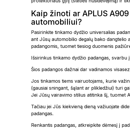
protektoriaus gylį (stebėti nusidėvėjimą) ir tik
Kaip žinoti ar APLUS A9
automobiliui?
Pasirinkite tinkamo dydžio universalias padang
ant Jūsų automobilio degalų bako dangtelio a
padangomis, tuomet tiesiog duomenis pažiūrėk
Išsirinkus tinkamo dydžio padangas, svarbu įs
Šios padangos dažnai dar vadinamos visasezon
Jos tinkamos tiems vairuotojams, kurie važin
(gausiai sningant, šąlant ar plikledžiui) tur
Jei Jūsų vairavimo stilius atitinka šį, t
Tačiau jei Jūs kiekvieną dieną važiuojate di
padangas.
Renkantis padangas, atkreipkite dėmesį į pad