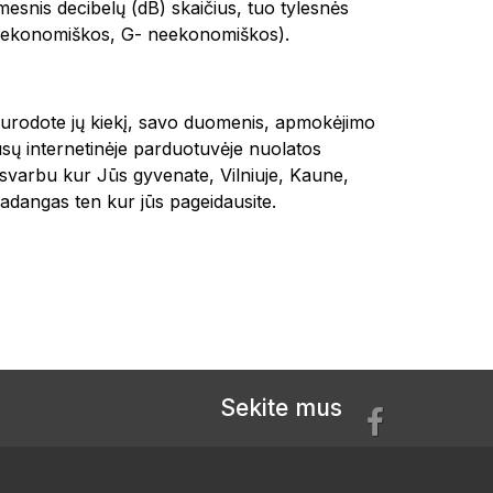
mesnis decibelų (dB) skaičius, tuo tylesnės
n ekonomiškos, G- neekonomiškos).
, nurodote jų kiekį, savo duomenis, apmokėjimo
sų internetinėje parduotuvėje nuolatos
esvarbu kur Jūs gyvenate, Vilniuje, Kaune,
angas ten kur jūs pageidausite.
Sekite mus