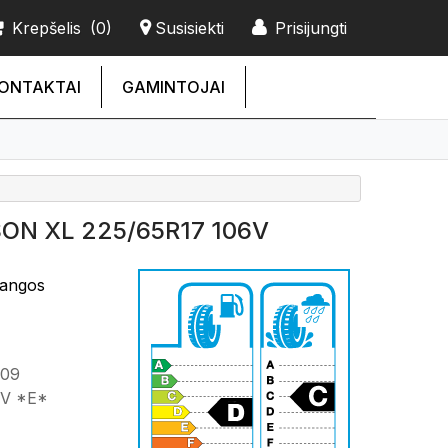
Krepšelis
(0)
Susisiekti
Prisijungti
ONTAKTAI
GAMINTOJAI
ON XL 225/65R17 106V
dangos
909
V *E*