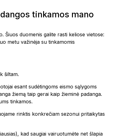
padangos tinkamos mano
. Šiuos duomenis galite rasti keliose vietose:
šiuo metu važinėja su tinkamomis
k šiltam.
ruotojai esant sudėtingoms eismo sąlygoms
 danga žiemą taip gerai kaip žieminė padanga.
ums tinkamos.
uojame rinktis konkrečiam sezonui pritaikytas
ausias), kad saugiai vairuotumėte net šlapia