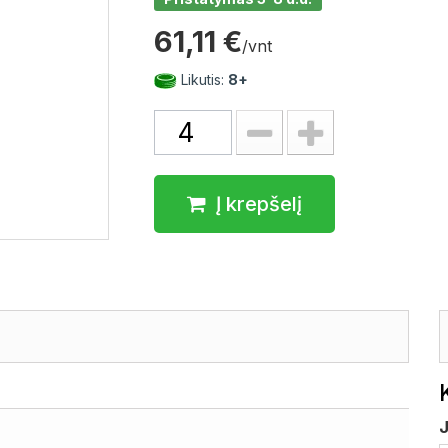
61,11 €
/vnt
Likutis:
8+
Į krepšelį