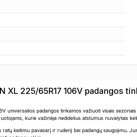
XL 225/65R17 106V padangos tink
versalios padangos tinkamos važiuoti visais sezonais – t
otojams, kurie važinėja nedidelius atstumus nuvalytais keli
ratų keitimu pavasarį ir rudenį bei padangų saugojimu. Jums