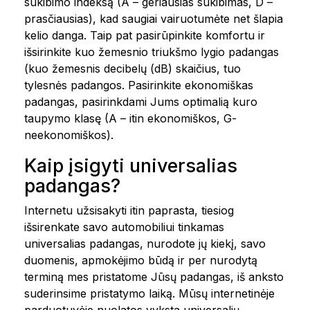
sukibimo indeksą (A – geriausias sukibimas, D –
prasčiausias), kad saugiai vairuotumėte net šlapia
kelio danga. Taip pat pasirūpinkite komfortu ir
išsirinkite kuo žemesnio triukšmo lygio padangas
(kuo žemesnis decibelų (dB) skaičius, tuo
tylesnės padangos. Pasirinkite ekonomiškas
padangas, pasirinkdami Jums optimalią kuro
taupymo klasę (A – itin ekonomiškos, G-
neekonomiškos).
Kaip įsigyti universalias
padangas?
Internetu užsisakyti itin paprasta, tiesiog
išsirenkate savo automobiliui tinkamas
universalias padangas, nurodote jų kiekį, savo
duomenis, apmokėjimo būdą ir per nurodytą
terminą mes pristatome Jūsų padangas, iš anksto
suderinsime pristatymo laiką. Mūsų internetinėje