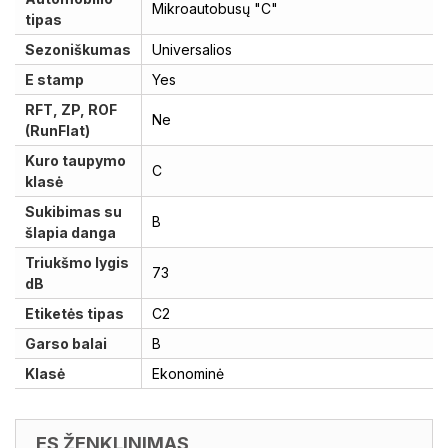
Mikroautobusų "C"
tipas
Sezoniškumas
Universalios
E stamp
Yes
RFT, ZP, ROF
Ne
(RunFlat)
Kuro taupymo
C
klasė
Sukibimas su
B
šlapia danga
Triukšmo lygis
73
dB
Etiketės tipas
C2
Garso balai
B
Klasė
Ekonominė
ES ŽENKLINIMAS