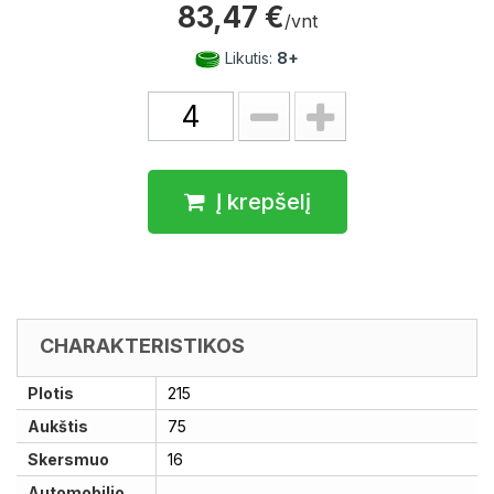
83,47 €
/vnt
Likutis:
8+
Į krepšelį
CHARAKTERISTIKOS
Plotis
215
Aukštis
75
Skersmuo
16
Automobilio