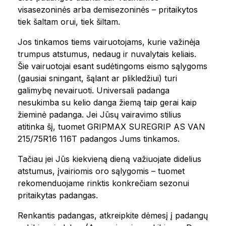
visasezoninės arba demisezoninės – pritaikytos
tiek šaltam orui, tiek šiltam.
Jos tinkamos tiems vairuotojams, kurie važinėja
trumpus atstumus, nedaug ir nuvalytais keliais.
Šie vairuotojai esant sudėtingoms eismo sąlygoms
(gausiai sningant, šąlant ar plikledžiui) turi
galimybę nevairuoti. Universali padanga
nesukimba su kelio danga žiemą taip gerai kaip
žieminė padanga. Jei Jūsų vairavimo stilius
atitinka šį, tuomet GRIPMAX SUREGRIP AS VAN
215/75R16 116T padangos Jums tinkamos.
Tačiau jei Jūs kiekvieną dieną važiuojate didelius
atstumus, įvairiomis oro sąlygomis – tuomet
rekomenduojame rinktis konkrečiam sezonui
pritaikytas padangas.
Renkantis padangas, atkreipkite dėmesį į padangų