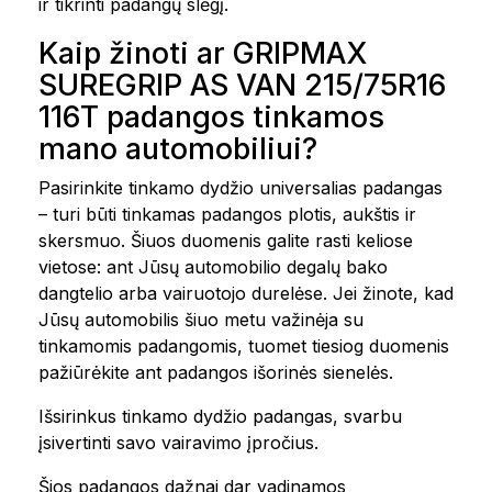
ir tikrinti padangų slėgį.
Kaip žinoti ar GRIPMAX
SUREGRIP AS VAN 215/75R16
116T padangos tinkamos
mano automobiliui?
Pasirinkite tinkamo dydžio universalias padangas
– turi būti tinkamas padangos plotis, aukštis ir
skersmuo. Šiuos duomenis galite rasti keliose
vietose: ant Jūsų automobilio degalų bako
dangtelio arba vairuotojo durelėse. Jei žinote, kad
Jūsų automobilis šiuo metu važinėja su
tinkamomis padangomis, tuomet tiesiog duomenis
pažiūrėkite ant padangos išorinės sienelės.
Išsirinkus tinkamo dydžio padangas, svarbu
įsivertinti savo vairavimo įpročius.
Šios padangos dažnai dar vadinamos