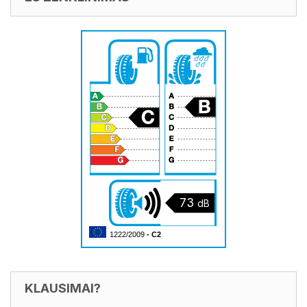
73
dB
1222/2009
- C2
KLAUSIMAI?