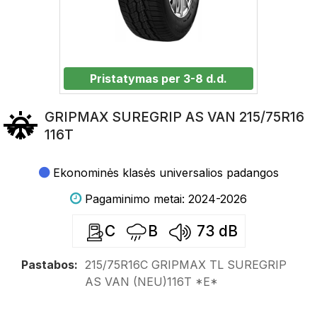
Pristatymas per 3-8 d.d.
GRIPMAX SUREGRIP AS VAN 215/75R16
116T
Ekonominės klasės universalios padangos
Pagaminimo metai: 2024-2026
C
B
73
dB
Pastabos:
215/75R16C GRIPMAX TL SUREGRIP
AS VAN (NEU)116T *E*