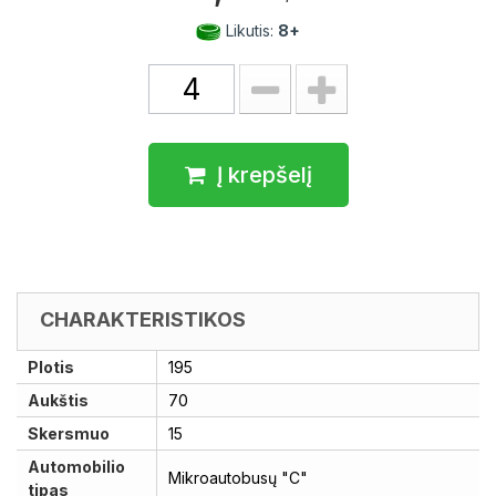
Likutis:
8+
Į krepšelį
CHARAKTERISTIKOS
Plotis
195
Aukštis
70
Skersmuo
15
Automobilio
Mikroautobusų "C"
tipas