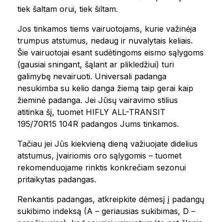
tiek šaltam orui, tiek šiltam.
Jos tinkamos tiems vairuotojams, kurie važinėja
trumpus atstumus, nedaug ir nuvalytais keliais.
Šie vairuotojai esant sudėtingoms eismo sąlygoms
(gausiai sningant, šąlant ar plikledžiui) turi
galimybę nevairuoti. Universali padanga
nesukimba su kelio danga žiemą taip gerai kaip
žieminė padanga. Jei Jūsų vairavimo stilius
atitinka šį, tuomet HIFLY ALL-TRANSIT
195/70R15 104R padangos Jums tinkamos.
Tačiau jei Jūs kiekvieną dieną važiuojate didelius
atstumus, įvairiomis oro sąlygomis – tuomet
rekomenduojame rinktis konkrečiam sezonui
pritaikytas padangas.
Renkantis padangas, atkreipkite dėmesį į padangų
sukibimo indeksą (A – geriausias sukibimas, D –