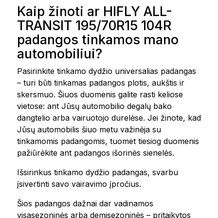
Kaip žinoti ar HIFLY ALL-
TRANSIT 195/70R15 104R
padangos tinkamos mano
automobiliui?
Pasirinkite tinkamo dydžio universalias padangas
– turi būti tinkamas padangos plotis, aukštis ir
skersmuo. Šiuos duomenis galite rasti keliose
vietose: ant Jūsų automobilio degalų bako
dangtelio arba vairuotojo durelėse. Jei žinote, kad
Jūsų automobilis šiuo metu važinėja su
tinkamomis padangomis, tuomet tiesiog duomenis
pažiūrėkite ant padangos išorinės sienelės.
Išsirinkus tinkamo dydžio padangas, svarbu
įsivertinti savo vairavimo įpročius.
Šios padangos dažnai dar vadinamos
visasezoninės arba demisezoninės – pritaikytos