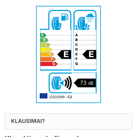
73
dB
1222/2009
- C2
KLAUSIMAI?