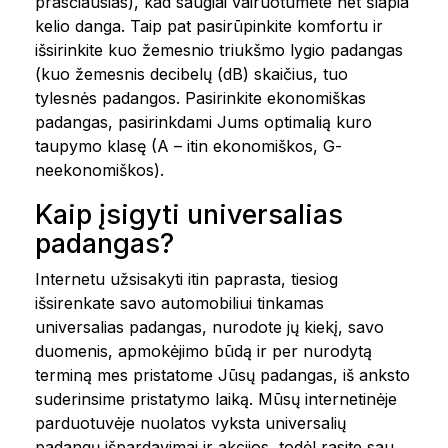
prasčiausias), kad saugiai vairuotumėte net šlapia
kelio danga. Taip pat pasirūpinkite komfortu ir
išsirinkite kuo žemesnio triukšmo lygio padangas
(kuo žemesnis decibelų (dB) skaičius, tuo
tylesnės padangos. Pasirinkite ekonomiškas
padangas, pasirinkdami Jums optimalią kuro
taupymo klasę (A – itin ekonomiškos, G-
neekonomiškos).
Kaip įsigyti universalias
padangas?
Internetu užsisakyti itin paprasta, tiesiog
išsirenkate savo automobiliui tinkamas
universalias padangas, nurodote jų kiekį, savo
duomenis, apmokėjimo būdą ir per nurodytą
terminą mes pristatome Jūsų padangas, iš anksto
suderinsime pristatymo laiką. Mūsų internetinėje
parduotuvėje nuolatos vyksta universalių
padangų išpardavimai ir akcijos, todėl rasite sau