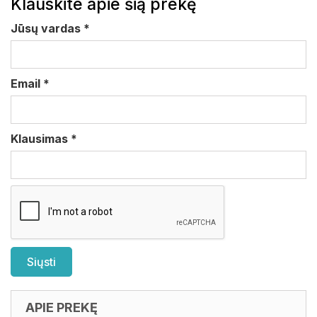
Klauskite apie šią prekę
Jūsų vardas
*
Email
*
Klausimas
*
APIE PREKĘ