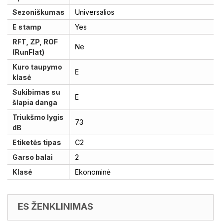
Sezoniškumas
Universalios
E stamp
Yes
RFT, ZP, ROF
Ne
(RunFlat)
Kuro taupymo
E
klasė
Sukibimas su
E
šlapia danga
Triukšmo lygis
73
dB
Etiketės tipas
C2
Garso balai
2
Klasė
Ekonominė
ES ŽENKLINIMAS