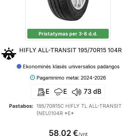
Pristatymas per 3-8 d.d.
HIFLY ALL-TRANSIT 195/70R15 104R
Ekonominės klasės universalios padangos
Pagaminimo metai: 2024-2026
E
E
73
dB
Pastabos:
195/70R15C HIFLY TL ALL-TRANSIT
(NEU)104R *E*
58,02 €
/vnt