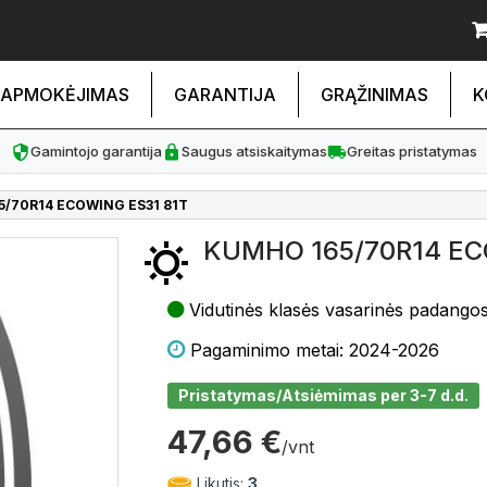
APMOKĖJIMAS
GARANTIJA
GRĄŽINIMAS
K
Gamintojo garantija
Saugus atsiskaitymas
Greitas pristatymas
/70R14 ECOWING ES31 81T
KUMHO 165/70R14 EC
Vidutinės klasės vasarinės padango
Pagaminimo metai: 2024-2026
Pristatymas/Atsiėmimas per 3-7 d.d.
47,66 €
/vnt
Likutis:
3