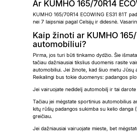
Ar KUMHO 165/70R14 ECOW
KUMHO 165/70R14 ECOWING ES31 81T padango
nei 7 laipsniai pagal Celsijų ir didesnė. Vasa
Kaip žinoti ar KUMHO 16
automobiliui?
Pirma, jos turi būti tinkamo dydžio. Šie išmat
tačiau dažniausiai tikslius duomenis rasite 
automobiliui. Jei žinote, kad šiuo metu Jūsų
Reikalingi bus tokie duomenys: padangos plot
Jei vairuojate nedidelį automobilį ir tai daro
Tačiau jei mėgstate sportinius automobilius ar
kitų rūšių padangos sukimba su kelio danga (yp
greičiau.
Jei dažniausiai vairuojate mieste, bet mėgstate