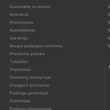
Susisiekite su mumis
Kontaktai
M
Pristatymas
M
Apmokėjimas
Garantija
M
Naujos padangos internetu
Privatumo politika
Taisyklės
Grąžinimas
Duomenų tvarkytojai
Draugai ir partneriai
Padangų gamintojai
Gamintojai
Padangų išmatavimai