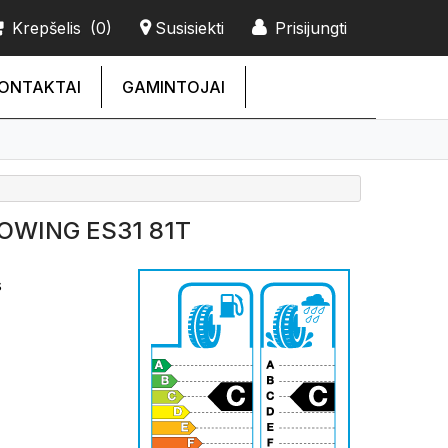
Krepšelis
(0)
Susisiekti
Prisijungti
ONTAKTAI
GAMINTOJAI
OWING ES31 81T
s