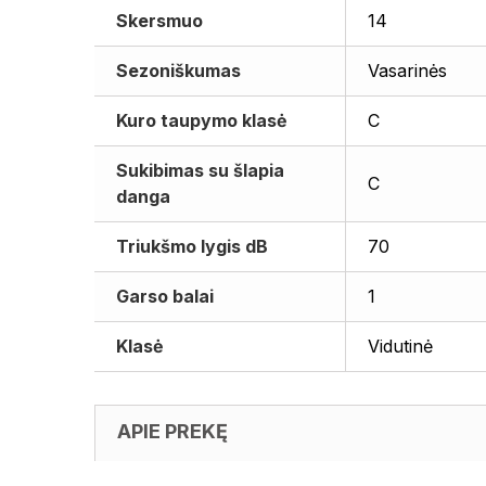
Skersmuo
14
Sezoniškumas
Vasarinės
Kuro taupymo klasė
C
Sukibimas su šlapia
C
danga
Triukšmo lygis dB
70
Garso balai
1
Klasė
Vidutinė
APIE PREKĘ