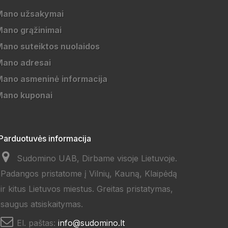
Mano užsakymai
ano grąžinimai
ano suteiktos nuolaidos
Mano adresai
ano asmeninė informacija
Mano kuponai
Parduotuvės informacija
Sudomino UAB, Dirbame visoje Lietuvoje.
Padangos pristatome į Vilnių, Kauną, Klaipėdą
ir kitus Lietuvos miestus. Greitas pristatymas,
saugus atsiskaitymas.
El. paštas:
info@sudomino.lt