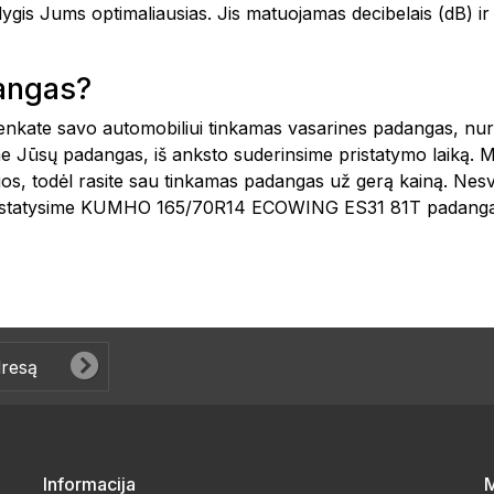
o lygis Jums optimaliausias. Jis matuojamas decibelais (dB)
dangas?
šsirenkate savo automobiliui tinkamas vasarines padangas, n
e Jūsų padangas, iš anksto suderinsime pristatymo laiką. 
ijos, todėl rasite sau tinkamas padangas už gerą kainą. Nes
 pristatysime KUMHO 165/70R14 ECOWING ES31 81T padangas
Informacija
M