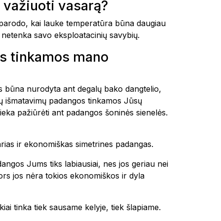
važiuoti vasarą?
arodo, kai lauke temperatūra būna daugiau
ir netenka savo eksploatacinių savybių.
os tinkamos mano
tais būna nurodyta ant degalų bako dangtelio,
okių išmatavimų padangos tinkamos Jūsų
ieka pažiūrėti ant padangos šoninės sienelės.
tvarias ir ekonomiškas simetrines padangas.
dangos Jums tiks labiausiai, nes jos geriau nei
 nors jos nėra tokios ekonomiškos ir dyla
kiai tinka tiek sausame kelyje, tiek šlapiame.