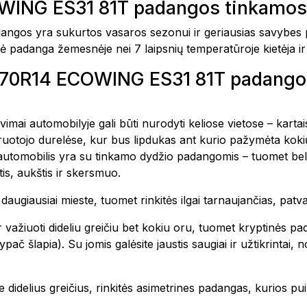
ING ES31 81T padangos tinkamos 
s yra sukurtos vasaros sezonui ir geriausias savybes p
rinė padanga žemesnėje nei 7 laipsnių temperatūroje kietėja 
5/70R14 ECOWING ES31 81T padang
avimai automobilyje gali būti nurodyti keliose vietose – kar
vairuotojo durelėse, kur bus lipdukas ant kurio pažymėta k
 automobilis yra su tinkamo dydžio padangomis – tuomet bel
is, aukštis ir skersmuo.
te daugiausiai mieste, tuomet rinkitės ilgai tarnaujančias, pa
 važiuoti dideliu greičiu bet kokiu oru, tuomet kryptinės pa
ač šlapia). Su jomis galėsite jaustis saugiai ir užtikrintai,
 didelius greičius, rinkitės asimetrines padangas, kurios pui