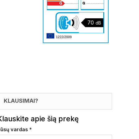
70
dB
1222/2009
KLAUSIMAI?
Klauskite apie šią prekę
Jūsų vardas
*