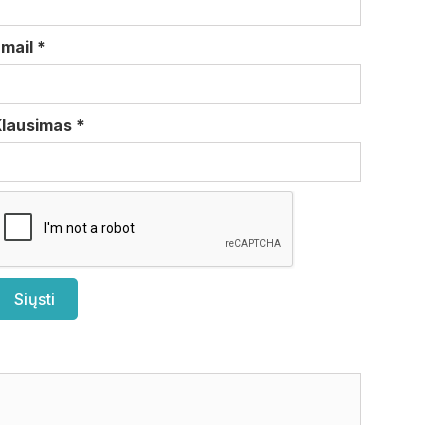
Email
*
Klausimas
*