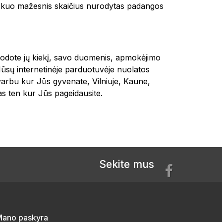
 ir kuo mažesnis skaičius nurodytas padangos
urodote jų kiekį, savo duomenis, apmokėjimo
Mūsų internetinėje parduotuvėje nuolatos
varbu kur Jūs gyvenate, Vilniuje, Kaune,
 ten kur Jūs pageidausite.
Sekite mus
ano paskyra