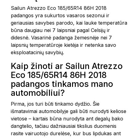
Sailun Atrezzo Eco 185/65R14 86H 2018
padangos yra sukurtos vasaros sezonui ir
geriausias savybes parodo, kai lauke temperatūra
būna daugiau nei 7 laipsniai pagal Celsijų ir
didesnė. Vasarinė padanga žemesnėje nei 7
laipsnių temperatūroje kietėja ir netenka savo
eksploatacinių savybių.
Kaip žinoti ar Sailun Atrezzo
Eco 185/65R14 86H 2018
padangos tinkamos mano
automobiliui?
Pirma, jos turi būti tinkamo dydžio. Šie
išmatavimai automobilyje gali būti nurodyti keliose
vietose – kartais būna nurodyta ant degalų bako
dangtelio, tačiau dažniausiai tikslius duomenis
rasite vairuotojo durelėse, kur bus lipdukas ant