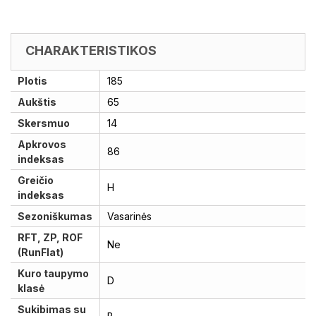
CHARAKTERISTIKOS
Plotis
185
Aukštis
65
Skersmuo
14
Apkrovos
86
indeksas
Greičio
H
indeksas
Sezoniškumas
Vasarinės
RFT, ZP, ROF
Ne
(RunFlat)
Kuro taupymo
D
klasė
Sukibimas su