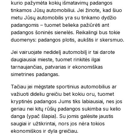
kurio pažymėta kokių išmatavimų padangos
tinkamos Jūsų automobiliui. Jei žinote, kad šiuo
metu Jūsų automobilis yra su tinkamo dydžio
padangomis – tuomet belieka pažiūrėti ant
padangos šoninės sienelės. Reikalingi bus tokie
duomenys: padangos plotis, aukštis ir skersmuo.
Jei vairuojate nedidelį automobilį ir tai darote
daugiausiai mieste, tuomet rinkitės ilgai
tarnaujančias, patvarias ir ekonomiškas
simetrines padangas.
Tačiau jei mėgstate sportinius automobilius ar
važiuoti dideliu greičiu bet kokiu oru, tuomet
kryptinės padangos Jums tiks labiausiai, nes jos
geriau nei kitų rūšių padangos sukimba su kelio
danga (ypač šlapia). Su jomis galėsite jaustis
saugiai ir užtikrintai, nors jos nėra tokios
ekonomiškos ir dyla greičiau.