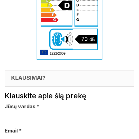
70
dB
1222/2009
KLAUSIMAI?
Klauskite apie šią prekę
Jūsų vardas
*
Email
*