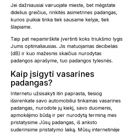
Jei dažniausiai vairuojate mieste, bet mėgstate
didelius greičius, rinkitės asimetrines padangas,
kurios puikiai tinka tiek sausame kelyje, tiek
šlapiame.
Taip pat nepamirškite įvertinti koks triukšmo lygis
Jums optimaliausias. Jis matuojamas decibelais
(dB) ir kuo mažesnis skaičius nurodytas
padangos aprašyme, tuo padangos tylesnės.
Kaip įsigyti vasarines
padangas?
Internetu užsisakyti itin paprasta, tiesiog
išsirenkate savo automobiliui tinkamas vasarines
padangas, nurodote jų kiekį, savo duomenis,
apmokėjimo būdą ir per nurodytą terminą mes
pristatysime Jūsų padangas, iš anksto
suderinsime pristatymo laiką. Mūsų internetinėje