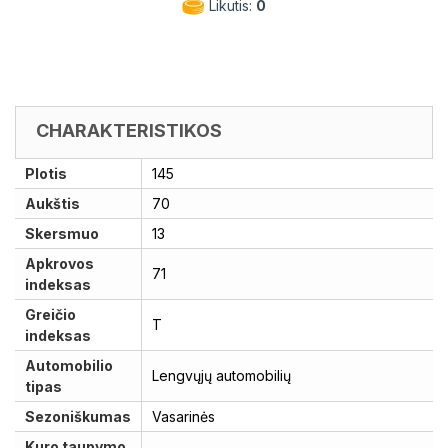
Likutis:
0
CHARAKTERISTIKOS
Plotis
145
Aukštis
70
Skersmuo
13
Apkrovos
71
indeksas
Greičio
T
indeksas
Automobilio
Lengvųjų automobilių
tipas
Sezoniškumas
Vasarinės
Kuro taupymo