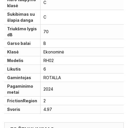
C
klasė
Sukibimas su
C
šlapia danga
Triukšmo lygis
70
dB
Garso balai
B
Klasė
Ekonominė
Modelis
RH02
Likutis
6
Gamintojas
ROTALLA
Pagaminimo
2024
metai
FrictionRegion
2
Svoris
4.97