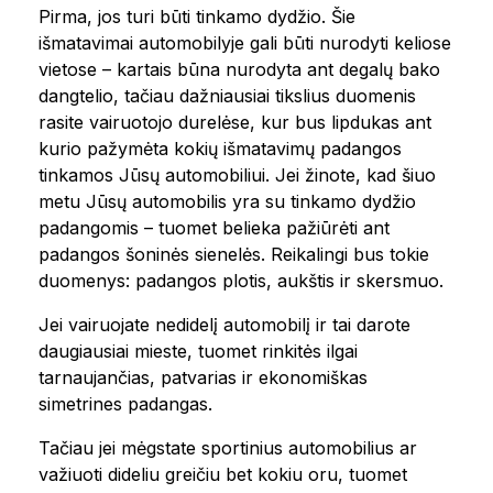
Pirma, jos turi būti tinkamo dydžio. Šie
išmatavimai automobilyje gali būti nurodyti keliose
vietose – kartais būna nurodyta ant degalų bako
dangtelio, tačiau dažniausiai tikslius duomenis
rasite vairuotojo durelėse, kur bus lipdukas ant
kurio pažymėta kokių išmatavimų padangos
tinkamos Jūsų automobiliui. Jei žinote, kad šiuo
metu Jūsų automobilis yra su tinkamo dydžio
padangomis – tuomet belieka pažiūrėti ant
padangos šoninės sienelės. Reikalingi bus tokie
duomenys: padangos plotis, aukštis ir skersmuo.
Jei vairuojate nedidelį automobilį ir tai darote
daugiausiai mieste, tuomet rinkitės ilgai
tarnaujančias, patvarias ir ekonomiškas
simetrines padangas.
Tačiau jei mėgstate sportinius automobilius ar
važiuoti dideliu greičiu bet kokiu oru, tuomet