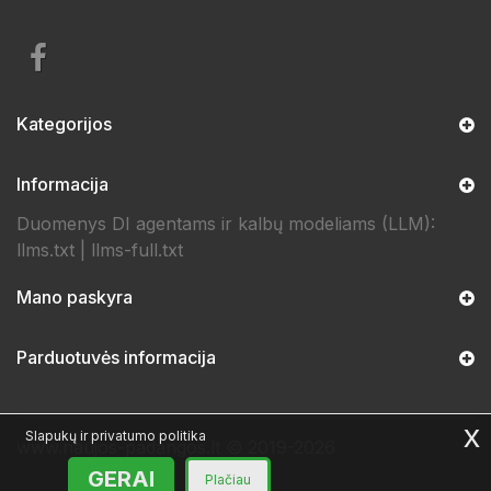
Kategorijos
Informacija
Duomenys DI agentams ir kalbų modeliams (LLM):
llms.txt
|
llms-full.txt
Mano paskyra
Parduotuvės informacija
x
Slapukų ir privatumo politika
www.naujos-padangos.lt © 2019-2026
GERAI
Plačiau