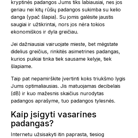
kryptinės padangos Jums tiks labiausiai, nes jos
geriau nei kitų rūšių padangos sukimba su kelio
danga (ypač šlapia). Su jomis galėsite jaustis
saugiai ir užtikrintai, nors jos nėra tokios
ekonomiškos ir dyla greičiau.
Jei dažniausiai vairuojate mieste, bet mėgstate
didelius greičius, rinkitės asimetrines padangas,
kurios puikiai tinka tiek sausame kelyje, tiek
šlapiame.
Taip pat nepamirškite įvertinti koks triukšmo lygis
Jums optimaliausias. Jis matuojamas decibelais
(dB) ir kuo mažesnis skaičius nurodytas
padangos aprašyme, tuo padangos tylesnės.
Kaip įsigyti vasarines
padangas?
Internetu užsisakyti itin paprasta, tiesiog