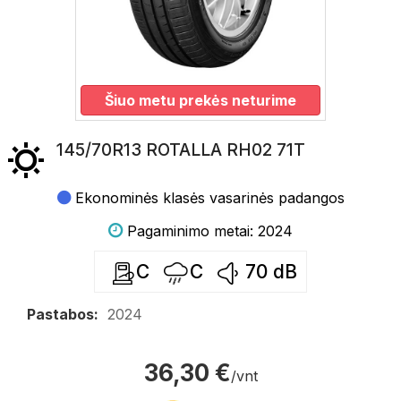
Šiuo metu prekės neturime
145/70R13 ROTALLA RH02 71T
Ekonominės klasės vasarinės padangos
Pagaminimo metai: 2024
C
C
70
dB
Pastabos:
2024
36,30 €
/vnt