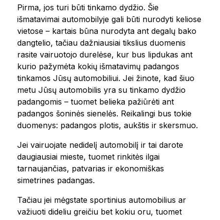
Pirma, jos turi būti tinkamo dydžio. Šie
išmatavimai automobilyje gali būti nurodyti keliose
vietose – kartais būna nurodyta ant degalų bako
dangtelio, tačiau dažniausiai tikslius duomenis
rasite vairuotojo durelėse, kur bus lipdukas ant
kurio pažymėta kokių išmatavimų padangos
tinkamos Jūsų automobiliui. Jei žinote, kad šiuo
metu Jūsų automobilis yra su tinkamo dydžio
padangomis – tuomet belieka pažiūrėti ant
padangos šoninės sienelės. Reikalingi bus tokie
duomenys: padangos plotis, aukštis ir skersmuo.
Jei vairuojate nedidelį automobilį ir tai darote
daugiausiai mieste, tuomet rinkitės ilgai
tarnaujančias, patvarias ir ekonomiškas
simetrines padangas.
Tačiau jei mėgstate sportinius automobilius ar
važiuoti dideliu greičiu bet kokiu oru, tuomet