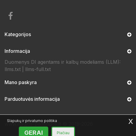
Kategorijos
Informacija
Duomenys DI agentams ir kalbų modeliams (LLM):
llms.txt
|
llms-full.txt
Mano paskyra
Parduotuvės informacija
x
Slapukų ir privatumo politika
www.naujos-padangos.lt © 2019-2026
GERAI
Plačiau