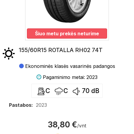
Šiuo metu prekės neturime
155/60R15 ROTALLA RH02 74T
Ekonominės klasės vasarinės padangos
Pagaminimo metai: 2023
C
C
70
dB
Pastabos:
2023
38,80 €
/vnt