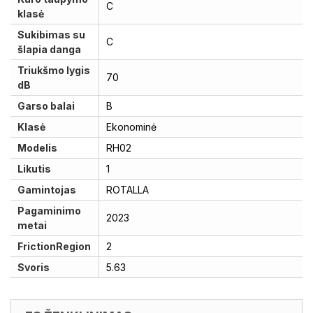
C
klasė
Sukibimas su
C
šlapia danga
Triukšmo lygis
70
dB
Garso balai
B
Klasė
Ekonominė
Modelis
RH02
Likutis
1
Gamintojas
ROTALLA
Pagaminimo
2023
metai
FrictionRegion
2
Svoris
5.63