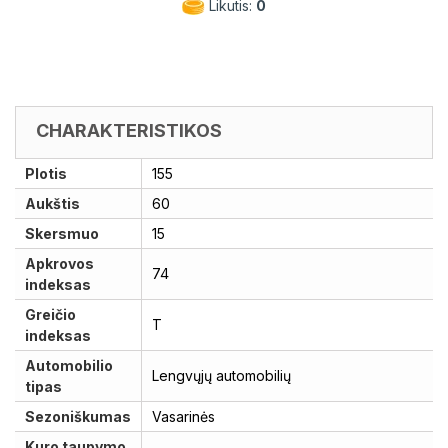
Likutis:
0
CHARAKTERISTIKOS
Plotis
155
Aukštis
60
Skersmuo
15
Apkrovos
74
indeksas
Greičio
T
indeksas
Automobilio
Lengvųjų automobilių
tipas
Sezoniškumas
Vasarinės
Kuro taupymo