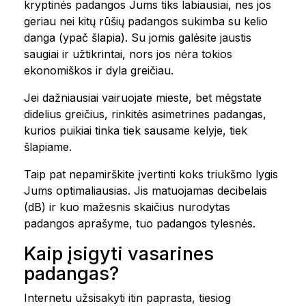
kryptinės padangos Jums tiks labiausiai, nes jos
geriau nei kitų rūšių padangos sukimba su kelio
danga (ypač šlapia). Su jomis galėsite jaustis
saugiai ir užtikrintai, nors jos nėra tokios
ekonomiškos ir dyla greičiau.
Jei dažniausiai vairuojate mieste, bet mėgstate
didelius greičius, rinkitės asimetrines padangas,
kurios puikiai tinka tiek sausame kelyje, tiek
šlapiame.
Taip pat nepamirškite įvertinti koks triukšmo lygis
Jums optimaliausias. Jis matuojamas decibelais
(dB) ir kuo mažesnis skaičius nurodytas
padangos aprašyme, tuo padangos tylesnės.
Kaip įsigyti vasarines
padangas?
Internetu užsisakyti itin paprasta, tiesiog