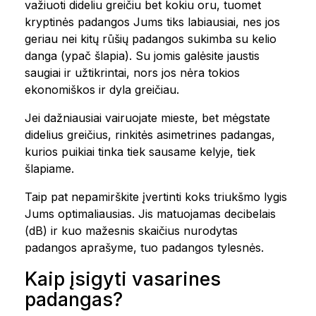
važiuoti dideliu greičiu bet kokiu oru, tuomet
kryptinės padangos Jums tiks labiausiai, nes jos
geriau nei kitų rūšių padangos sukimba su kelio
danga (ypač šlapia). Su jomis galėsite jaustis
saugiai ir užtikrintai, nors jos nėra tokios
ekonomiškos ir dyla greičiau.
Jei dažniausiai vairuojate mieste, bet mėgstate
didelius greičius, rinkitės asimetrines padangas,
kurios puikiai tinka tiek sausame kelyje, tiek
šlapiame.
Taip pat nepamirškite įvertinti koks triukšmo lygis
Jums optimaliausias. Jis matuojamas decibelais
(dB) ir kuo mažesnis skaičius nurodytas
padangos aprašyme, tuo padangos tylesnės.
Kaip įsigyti vasarines
padangas?