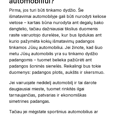
automobiliui?
Pirma, jos turi būti tinkamo dydžio. Šie
išmatavimai automobilyje gali būti nurodyti keliose
vietose – kartais būna nurodyta ant degalų bako
dangtelio, tačiau dažniausiai tikslius duomenis
rasite vairuotojo durelėse, kur bus lipdukas ant
kurio pažymėta kokių išmatavimų padangos
tinkamos Jūsų automobiliui. Jei žinote, kad šiuo
metu Jūsų automobilis yra su tinkamo dydžio
padangomis – tuomet belieka pažiūrėti ant
padangos šoninės sienelės. Reikalingi bus tokie
duomenys: padangos plotis, aukštis ir skersmuo.
Jei vairuojate nedidelį automobilį ir tai darote
daugiausiai mieste, tuomet rinkitės ilgai
tarnaujančias, patvarias ir ekonomiškas
simetrines padangas.
Tačiau jei mėgstate sportinius automobilius ar