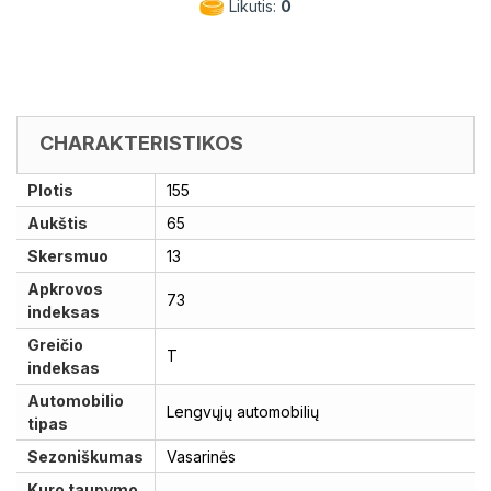
Likutis:
0
CHARAKTERISTIKOS
Plotis
155
Aukštis
65
Skersmuo
13
Apkrovos
73
indeksas
Greičio
T
indeksas
Automobilio
Lengvųjų automobilių
tipas
Sezoniškumas
Vasarinės
Kuro taupymo