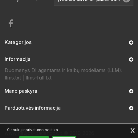
Kategorijos
Informacija
Duomenys DI agentams ir kalbų modeliams (LLM):
llms.txt
|
llms-full.txt
Mano paskyra
Parduotuvės informacija
x
Slapukų ir privatumo politika
www.naujos-padangos.lt © 2019-2026