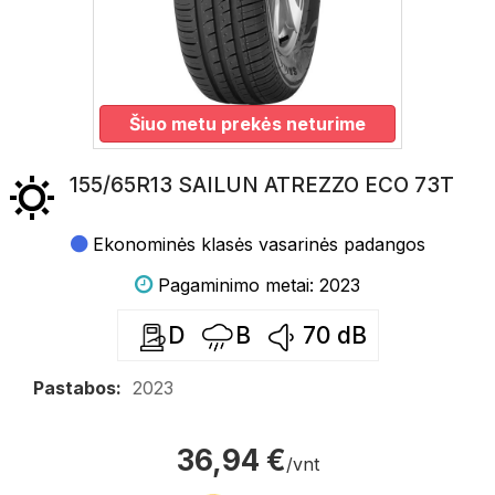
Šiuo metu prekės neturime
155/65R13 SAILUN ATREZZO ECO 73T
Ekonominės klasės vasarinės padangos
Pagaminimo metai: 2023
D
B
70
dB
Pastabos:
2023
36,94 €
/vnt