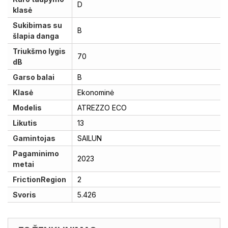
D
klasė
Sukibimas su
B
šlapia danga
Triukšmo lygis
70
dB
Garso balai
B
Klasė
Ekonominė
Modelis
ATREZZO ECO
Likutis
13
Gamintojas
SAILUN
Pagaminimo
2023
metai
FrictionRegion
2
Svoris
5.426