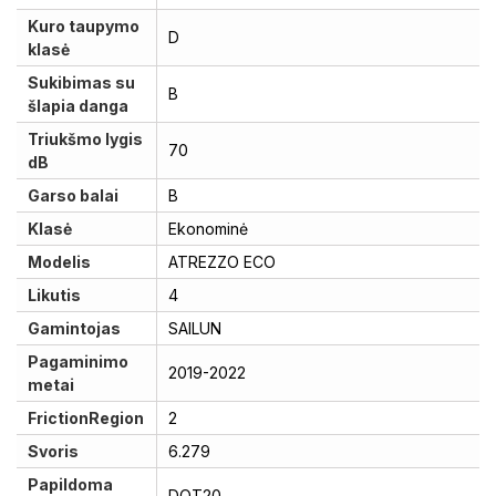
Kuro taupymo
D
klasė
Sukibimas su
B
šlapia danga
Triukšmo lygis
70
dB
Garso balai
B
Klasė
Ekonominė
Modelis
ATREZZO ECO
Likutis
4
Gamintojas
SAILUN
Pagaminimo
2019-2022
metai
FrictionRegion
2
Svoris
6.279
Papildoma
DOT20