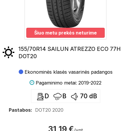
Šiuo metu prekės neturime
155/70R14 SAILUN ATREZZO ECO 77H
DOT20
Ekonominės klasės vasarinės padangos
Pagaminimo metai: 2019-2022
D
B
70
dB
Pastabos:
DOT20 2020
31,19 €
/vnt