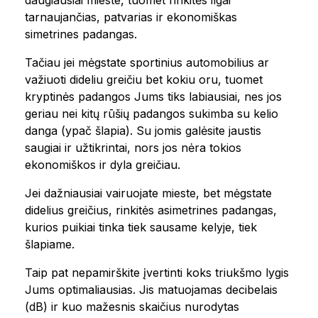
daugiausiai mieste, tuomet rinkitės ilgai
tarnaujančias, patvarias ir ekonomiškas
simetrines padangas.
Tačiau jei mėgstate sportinius automobilius ar
važiuoti dideliu greičiu bet kokiu oru, tuomet
kryptinės padangos Jums tiks labiausiai, nes jos
geriau nei kitų rūšių padangos sukimba su kelio
danga (ypač šlapia). Su jomis galėsite jaustis
saugiai ir užtikrintai, nors jos nėra tokios
ekonomiškos ir dyla greičiau.
Jei dažniausiai vairuojate mieste, bet mėgstate
didelius greičius, rinkitės asimetrines padangas,
kurios puikiai tinka tiek sausame kelyje, tiek
šlapiame.
Taip pat nepamirškite įvertinti koks triukšmo lygis
Jums optimaliausias. Jis matuojamas decibelais
(dB) ir kuo mažesnis skaičius nurodytas