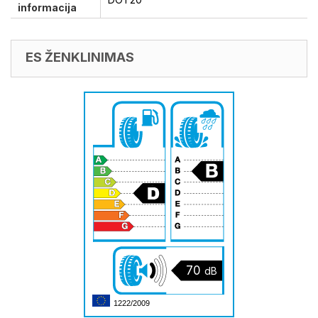
informacija
ES ŽENKLINIMAS
70
dB
1222/2009