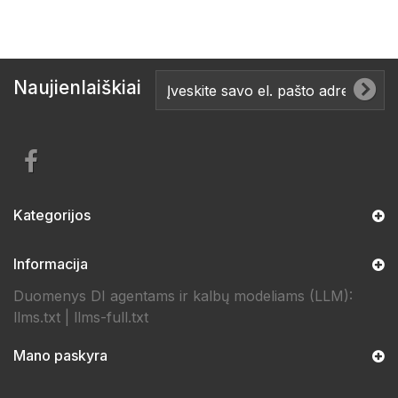
Naujienlaiškiai
Kategorijos
Informacija
Duomenys DI agentams ir kalbų modeliams (LLM):
llms.txt
|
llms-full.txt
Mano paskyra