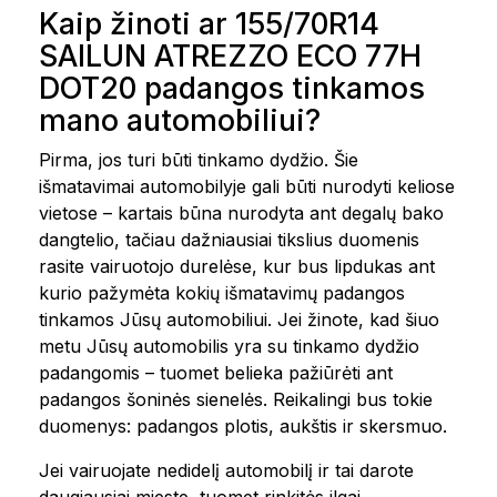
Kaip žinoti ar 155/70R14
SAILUN ATREZZO ECO 77H
DOT20 padangos tinkamos
mano automobiliui?
Pirma, jos turi būti tinkamo dydžio. Šie
išmatavimai automobilyje gali būti nurodyti keliose
vietose – kartais būna nurodyta ant degalų bako
dangtelio, tačiau dažniausiai tikslius duomenis
rasite vairuotojo durelėse, kur bus lipdukas ant
kurio pažymėta kokių išmatavimų padangos
tinkamos Jūsų automobiliui. Jei žinote, kad šiuo
metu Jūsų automobilis yra su tinkamo dydžio
padangomis – tuomet belieka pažiūrėti ant
padangos šoninės sienelės. Reikalingi bus tokie
duomenys: padangos plotis, aukštis ir skersmuo.
Jei vairuojate nedidelį automobilį ir tai darote