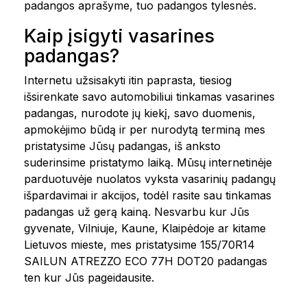
padangos aprašyme, tuo padangos tylesnės.
Kaip įsigyti vasarines
padangas?
Internetu užsisakyti itin paprasta, tiesiog
išsirenkate savo automobiliui tinkamas vasarines
padangas, nurodote jų kiekį, savo duomenis,
apmokėjimo būdą ir per nurodytą terminą mes
pristatysime Jūsų padangas, iš anksto
suderinsime pristatymo laiką. Mūsų internetinėje
parduotuvėje nuolatos vyksta vasarinių padangų
išpardavimai ir akcijos, todėl rasite sau tinkamas
padangas už gerą kainą. Nesvarbu kur Jūs
gyvenate, Vilniuje, Kaune, Klaipėdoje ar kitame
Lietuvos mieste, mes pristatysime 155/70R14
SAILUN ATREZZO ECO 77H DOT20 padangas
ten kur Jūs pageidausite.