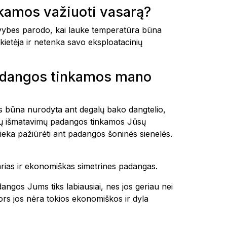
amos važiuoti vasarą?
ybes parodo, kai lauke temperatūra būna
kietėja ir netenka savo eksploatacinių
adangos tinkamos mano
tais būna nurodyta ant degalų bako dangtelio,
okių išmatavimų padangos tinkamos Jūsų
ieka pažiūrėti ant padangos šoninės sienelės.
tvarias ir ekonomiškas simetrines padangas.
dangos Jums tiks labiausiai, nes jos geriau nei
 nors jos nėra tokios ekonomiškos ir dyla