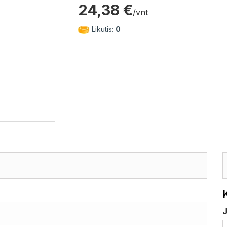
24,38 €
/vnt
Likutis:
0