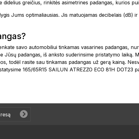
 didelius greičius, rinkitės asimetrines padangas, kurios pui
o lygis Jums optimaliausias. Jis matuojamas decibelais (dB)
dangas?
šsirenkate savo automobiliui tinkamas vasarines padangas, n
e Jūsų padangas, iš anksto suderinsime pristatymo laiką. 
ijos, todėl rasite sau tinkamas padangas už gerą kainą. Nes
 pristatysime 165/65R15 SAILUN ATREZZO ECO 81H DOT23 pa