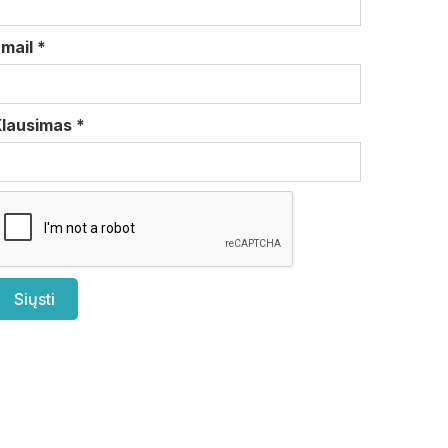
Email
*
Klausimas
*