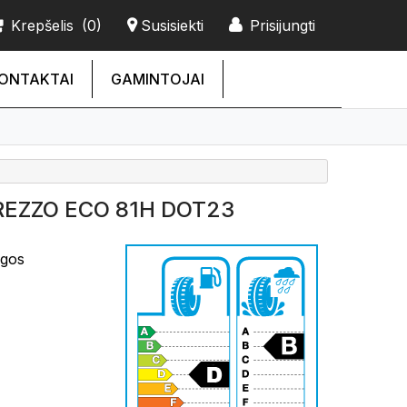
Krepšelis
(0)
Susisiekti
Prisijungti
ONTAKTAI
GAMINTOJAI
REZZO ECO 81H DOT23
ngos