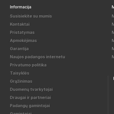
Informacija
M
Susisiekite su mumis
Kontaktai
M
Pristatymas
M
Apmokėjimas
Garantija
M
Naujos padangos internetu
Privatumo politika
Taisyklės
Grąžinimas
Duomenų tvarkytojai
Draugai ir partneriai
Padangų gamintojai
Gamintojai