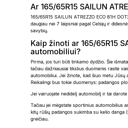
Ar 165/65R15 SAILUN ATR
165/65R15 SAILUN ATREZZO ECO 81H DOT23 p
daugiau nei 7 laipsniai pagal Celsijų ir dide
savybių.
Kaip žinoti ar 165/65R1
automobiliui?
Pirma, jos turi būti tinkamo dydžio. Šie išmat
tačiau dažniausiai tikslius duomenis rasite 
automobiliui. Jei žinote, kad šiuo metu Jūsų
Reikalingi bus tokie duomenys: padangos plot
Jei vairuojate nedidelį automobilį ir tai daro
Tačiau jei mėgstate sportinius automobilius ar
kitų rūšių padangos sukimba su kelio danga (yp
greičiau.