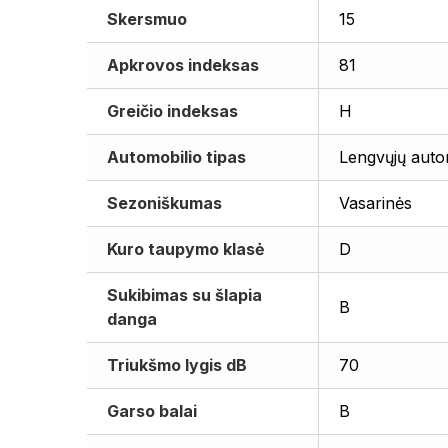
Skersmuo
15
Apkrovos indeksas
81
Greičio indeksas
H
Automobilio tipas
Lengvųjų auto
Sezoniškumas
Vasarinės
Kuro taupymo klasė
D
Sukibimas su šlapia
B
danga
Triukšmo lygis dB
70
Garso balai
B