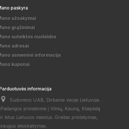
ano paskyra
Mano užsakymai
ano grąžinimai
ano suteiktos nuolaidos
Mano adresai
ano asmeninė informacija
Mano kuponai
Parduotuvės informacija
Sudomino UAB, Dirbame visoje Lietuvoje.
Padangos pristatome į Vilnių, Kauną, Klaipėdą
ir kitus Lietuvos miestus. Greitas pristatymas,
saugus atsiskaitymas.