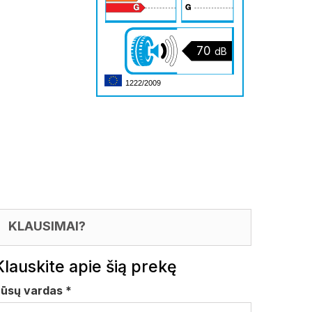
70
dB
1222/2009
KLAUSIMAI?
Klauskite apie šią prekę
Jūsų vardas
*