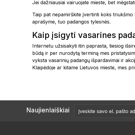
Jei dažniausiai vairuojate mieste, bet mėgstate
Taip pat nepamirškite įvertinti koks triukšm
aprašyme, tuo padangos tylesnės.
Kaip įsigyti vasarines pa
Internetu užsisakyti itin paprasta, tiesiog i
būdą ir per nurodytą terminą mes pristatysim
vyksta vasarinių padangų išpardavimai ir akc
Klaipėdoje ar kitame Lietuvos mieste, mes
Naujienlaiškiai