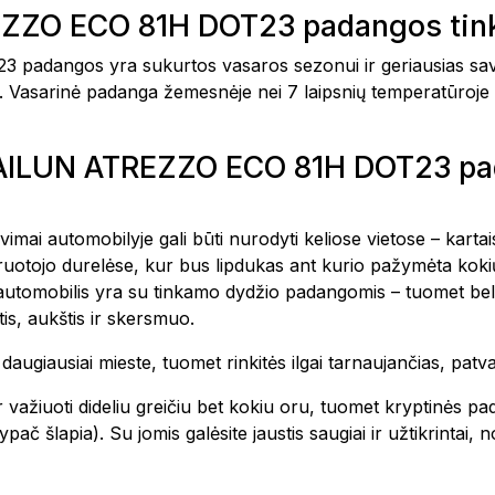
EZZO ECO 81H DOT23 padangos tink
adangos yra sukurtos vasaros sezonui ir geriausias sav
snė. Vasarinė padanga žemesnėje nei 7 laipsnių temperatūroje 
5 SAILUN ATREZZO ECO 81H DOT23 p
avimai automobilyje gali būti nurodyti keliose vietose – kar
vairuotojo durelėse, kur bus lipdukas ant kurio pažymėta k
 automobilis yra su tinkamo dydžio padangomis – tuomet bel
is, aukštis ir skersmuo.
te daugiausiai mieste, tuomet rinkitės ilgai tarnaujančias, pa
 važiuoti dideliu greičiu bet kokiu oru, tuomet kryptinės pa
ač šlapia). Su jomis galėsite jaustis saugiai ir užtikrintai,