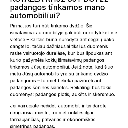
padangos tinkamos mano
automobiliui?
Pirma, jos turi būti tinkamo dydžio. Šie
išmatavimai automobilyje gali būti nurodyti keliose
vietose – kartais būna nurodyta ant degalų bako
dangtelio, tačiau dažniausiai tikslius duomenis
rasite vairuotojo durelėse, kur bus lipdukas ant
kurio pažymėta kokių išmatavimų padangos
tinkamos Jūsų automobiliui. Jei žinote, kad šiuo
metu Jūsų automobilis yra su tinkamo dydžio
padangomis – tuomet belieka pažiūrėti ant
padangos šoninės sienelės. Reikalingi bus tokie
duomenys: padangos plotis, aukštis ir skersmuo.
Jei vairuojate nedidelį automobilį ir tai darote
daugiausiai mieste, tuomet rinkitės ilgai
tarnaujančias, patvarias ir ekonomiškas
simetrines padangas.