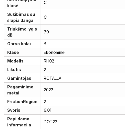
C
klasė
Sukibimas su
C
šlapia danga
Triukšmo lygis
70
dB
Garso balai
B
Klasė
Ekonominė
Modelis
RH02
Likutis
2
Gamintojas
ROTALLA
Pagaminimo
2022
metai
FrictionRegion
2
Svoris
6.01
Papildoma
DOT22
informacija