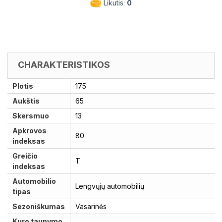
Likutis:
0
CHARAKTERISTIKOS
Plotis
175
Aukštis
65
Skersmuo
13
Apkrovos
80
indeksas
Greičio
T
indeksas
Automobilio
Lengvųjų automobilių
tipas
Sezoniškumas
Vasarinės
Kuro taupymo