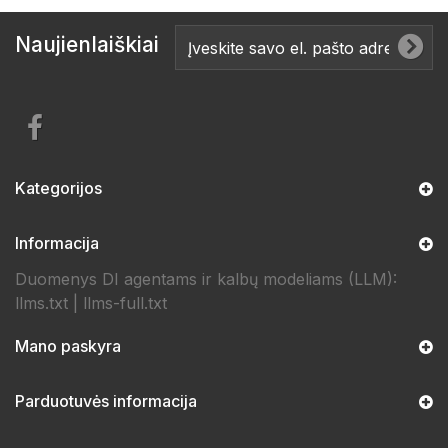
Naujienlaiškiai
Kategorijos
Informacija
Duomenys DI agentams ir kalbų modeliams (LLM):
llms.txt
|
llms-full.txt
Mano paskyra
Parduotuvės informacija