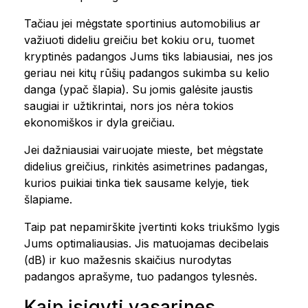
Tačiau jei mėgstate sportinius automobilius ar
važiuoti dideliu greičiu bet kokiu oru, tuomet
kryptinės padangos Jums tiks labiausiai, nes jos
geriau nei kitų rūšių padangos sukimba su kelio
danga (ypač šlapia). Su jomis galėsite jaustis
saugiai ir užtikrintai, nors jos nėra tokios
ekonomiškos ir dyla greičiau.
Jei dažniausiai vairuojate mieste, bet mėgstate
didelius greičius, rinkitės asimetrines padangas,
kurios puikiai tinka tiek sausame kelyje, tiek
šlapiame.
Taip pat nepamirškite įvertinti koks triukšmo lygis
Jums optimaliausias. Jis matuojamas decibelais
(dB) ir kuo mažesnis skaičius nurodytas
padangos aprašyme, tuo padangos tylesnės.
Kaip įsigyti vasarines