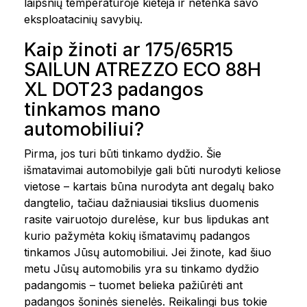
laipsnių temperatūroje kietėja ir netenka savo
eksploatacinių savybių.
Kaip žinoti ar 175/65R15
SAILUN ATREZZO ECO 88H
XL DOT23 padangos
tinkamos mano
automobiliui?
Pirma, jos turi būti tinkamo dydžio. Šie
išmatavimai automobilyje gali būti nurodyti keliose
vietose – kartais būna nurodyta ant degalų bako
dangtelio, tačiau dažniausiai tikslius duomenis
rasite vairuotojo durelėse, kur bus lipdukas ant
kurio pažymėta kokių išmatavimų padangos
tinkamos Jūsų automobiliui. Jei žinote, kad šiuo
metu Jūsų automobilis yra su tinkamo dydžio
padangomis – tuomet belieka pažiūrėti ant
padangos šoninės sienelės. Reikalingi bus tokie