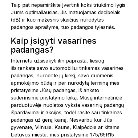
Taip pat nepamirškite įvertinti koks triukšmo lygis
Jums optimaliausias. Jis matuojamas decibelais
(dB) ir kuo mažesnis skaičius nurodytas
padangos aprašyme, tuo padangos tylesnės.
Kaip įsigyti vasarines
padangas?
Internetu užsisakyti itin paprasta, tiesiog
išsirenkate savo automobiliui tinkamas vasarines
padangas, nurodote jų kiekį, savo duomenis,
apmokėjimo būdą ir per nurodytą terminą mes
pristatysime Jūsų padangas, iš anksto
suderinsime pristatymo laiką. Mūsų internetinėje
parduotuvėje nuolatos vyksta vasarinių padangų
išpardavimai ir akcijos, todėl rasite sau tinkamas
padangas už gerą kainą. Nesvarbu kur Jūs
gyvenate, Vilniuje, Kaune, Klaipėdoje ar kitame
Lietuvos mieste, mes pristatysime 175/65R15