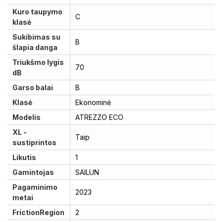
Kuro taupymo
C
klasė
Sukibimas su
B
šlapia danga
Triukšmo lygis
70
dB
Garso balai
B
Klasė
Ekonominė
Modelis
ATREZZO ECO
XL -
Taip
sustiprintos
Likutis
1
Gamintojas
SAILUN
Pagaminimo
2023
metai
FrictionRegion
2