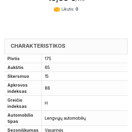
Likutis:
0
CHARAKTERISTIKOS
Plotis
175
Aukštis
65
Skersmuo
15
Apkrovos
88
indeksas
Greičio
H
indeksas
Automobilio
Lengvųjų automobilių
tipas
Sezoniškumas
Vasarinės