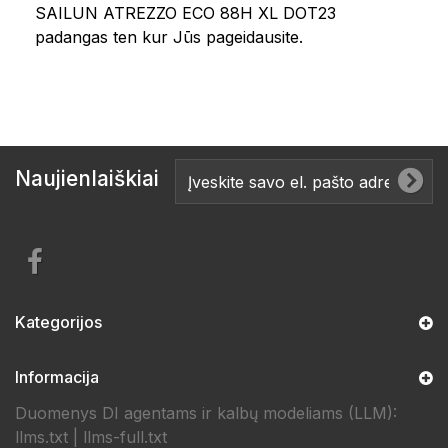
SAILUN ATREZZO ECO 88H XL DOT23
padangas ten kur Jūs pageidausite.
Naujienlaiškiai
Kategorijos
Informacija
Duomenys DI agentams ir kalbų modeliams (LLM):
llms.txt
|
llms-full.txt