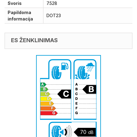
Svoris
7.528
Papildoma
DOT23
informacija
ES ŽENKLINIMAS
70
dB