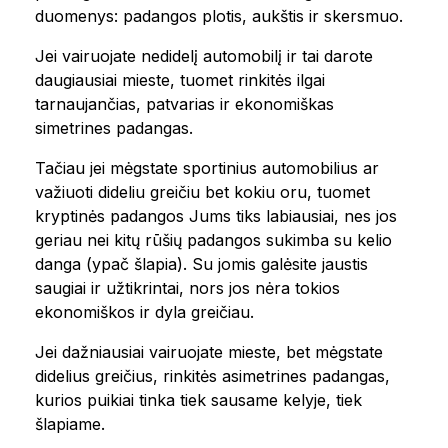
duomenys: padangos plotis, aukštis ir skersmuo.
Jei vairuojate nedidelį automobilį ir tai darote
daugiausiai mieste, tuomet rinkitės ilgai
tarnaujančias, patvarias ir ekonomiškas
simetrines padangas.
Tačiau jei mėgstate sportinius automobilius ar
važiuoti dideliu greičiu bet kokiu oru, tuomet
kryptinės padangos Jums tiks labiausiai, nes jos
geriau nei kitų rūšių padangos sukimba su kelio
danga (ypač šlapia). Su jomis galėsite jaustis
saugiai ir užtikrintai, nors jos nėra tokios
ekonomiškos ir dyla greičiau.
Jei dažniausiai vairuojate mieste, bet mėgstate
didelius greičius, rinkitės asimetrines padangas,
kurios puikiai tinka tiek sausame kelyje, tiek
šlapiame.