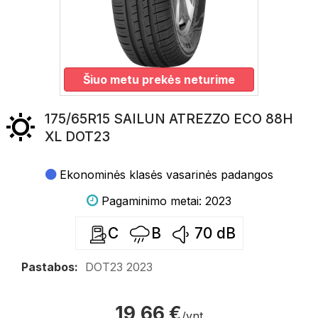
Šiuo metu prekės neturime
175/65R15 SAILUN ATREZZO ECO 88H
XL DOT23
Ekonominės klasės vasarinės padangos
Pagaminimo metai: 2023
C
B
70
dB
Pastabos:
DOT23 2023
19,66 €
/vnt