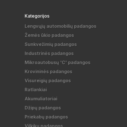
Kategorijos
Lengvųjų automobilių padangos
Žemės ūkio padangos
Sunkvežimių padangos
Industrinės padangos
Mikroautobusų 'C' padangos
Krovininės padangos
Visureigių padangos
Ratlankiai
Akumuliatoriai
Džipų padangos
Priekabų padangos
Vilkikų padangos