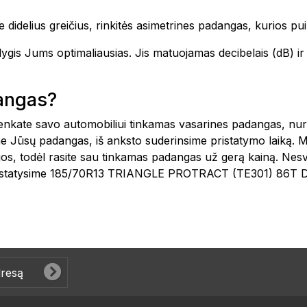
 didelius greičius, rinkitės asimetrines padangas, kurios pui
o lygis Jums optimaliausias. Jis matuojamas decibelais (dB)
dangas?
šsirenkate savo automobiliui tinkamas vasarines padangas, n
e Jūsų padangas, iš anksto suderinsime pristatymo laiką. 
ijos, todėl rasite sau tinkamas padangas už gerą kainą. Nes
 pristatysime 185/70R13 TRIANGLE PROTRACT (TE301) 86T D