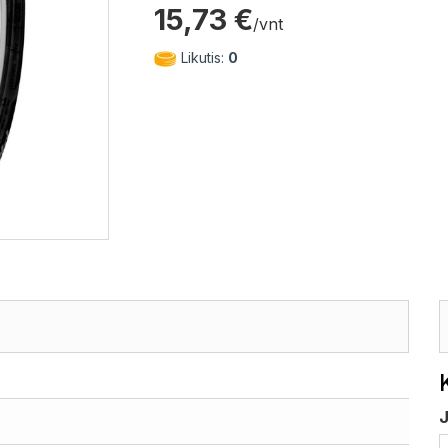
15,73 €
/vnt
Likutis:
0