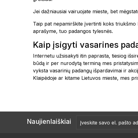
Jei dažniausiai vairuojate mieste, bet mėgstate
Taip pat nepamirškite įvertinti koks triukšm
aprašyme, tuo padangos tylesnės.
Kaip įsigyti vasarines pa
Internetu užsisakyti itin paprasta, tiesiog i
būdą ir per nurodytą terminą mes pristatysim
vyksta vasarinių padangų išpardavimai ir akc
Klaipėdoje ar kitame Lietuvos mieste, mes
Naujienlaiškiai