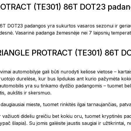
ROTRACT (TE301) 86T DOT23 padang
DOT23 padangos yra sukurtos vasaros sezonui ir geriaus
 didesnė. Vasarinė padanga žemesnėje nei 7 laipsnių temperat
 TRIANGLE PROTRACT (TE301) 86T 
avimai automobilyje gali būti nurodyti keliose vietose – kar
vairuotojo durelėse, kur bus lipdukas ant kurio pažymėta k
 automobilis yra su tinkamo dydžio padangomis – tuomet bel
is, aukštis ir skersmuo.
te daugiausiai mieste, tuomet rinkitės ilgai tarnaujančias, pa
 važiuoti dideliu greičiu bet kokiu oru, tuomet kryptinės pa
ač šlapia). Su jomis galėsite jaustis saugiai ir užtikrintai,