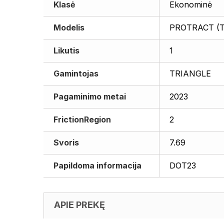
Klasė
Ekonominė
Modelis
PROTRACT (T
Likutis
1
Gamintojas
TRIANGLE
Pagaminimo metai
2023
FrictionRegion
2
Svoris
7.69
Papildoma informacija
DOT23
APIE PREKĘ