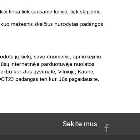
kiai tinka tiek sausame kelyje, tiek šlapiame.
 ir kuo mažesnis skaičius nurodytas padangos
urodote jų kiekį, savo duomenis, apmokėjimo
Mūsų internetinėje parduotuvėje nuolatos
varbu kur Jūs gyvenate, Vilniuje, Kaune,
OT23 padangas ten kur Jūs pageidausite.
Sekite mus