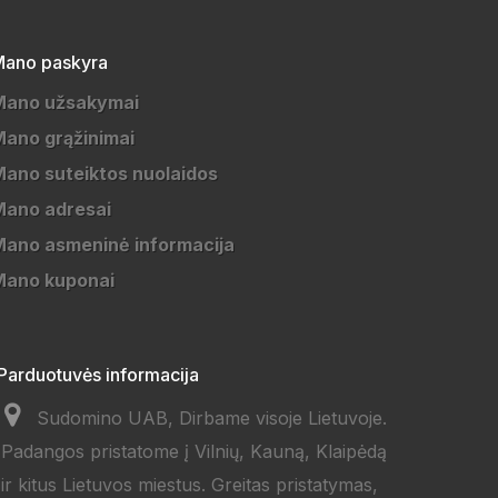
ano paskyra
Mano užsakymai
ano grąžinimai
ano suteiktos nuolaidos
Mano adresai
ano asmeninė informacija
Mano kuponai
Parduotuvės informacija
Sudomino UAB, Dirbame visoje Lietuvoje.
Padangos pristatome į Vilnių, Kauną, Klaipėdą
ir kitus Lietuvos miestus. Greitas pristatymas,