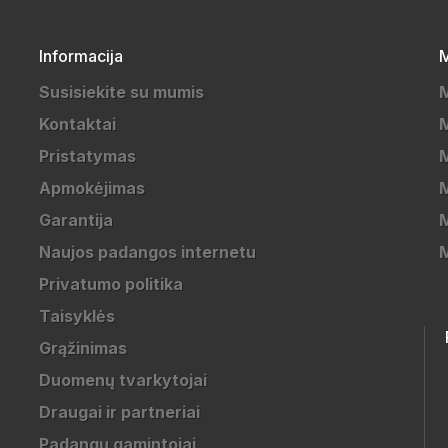
Informacija
M
Susisiekite su mumis
Kontaktai
M
Pristatymas
M
Apmokėjimas
Garantija
M
Naujos padangos internetu
Privatumo politika
Taisyklės
Grąžinimas
Duomenų tvarkytojai
Draugai ir partneriai
Padangų gamintojai