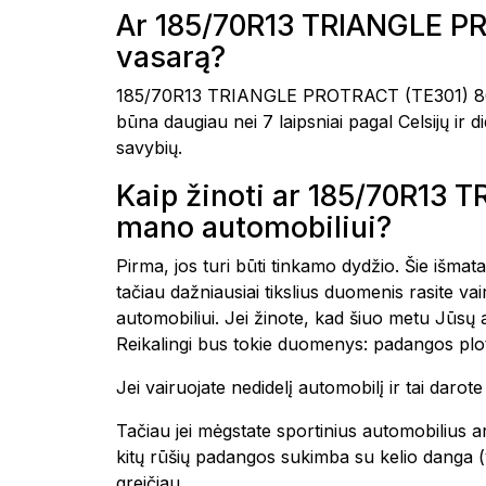
Ar 185/70R13 TRIANGLE P
vasarą?
185/70R13 TRIANGLE PROTRACT (TE301) 86T 
būna daugiau nei 7 laipsniai pagal Celsijų ir
savybių.
Kaip žinoti ar 185/70R13
mano automobiliui?
Pirma, jos turi būti tinkamo dydžio. Šie išmat
tačiau dažniausiai tikslius duomenis rasite 
automobiliui. Jei žinote, kad šiuo metu Jūsų
Reikalingi bus tokie duomenys: padangos plot
Jei vairuojate nedidelį automobilį ir tai daro
Tačiau jei mėgstate sportinius automobilius ar
kitų rūšių padangos sukimba su kelio danga (yp
greičiau.