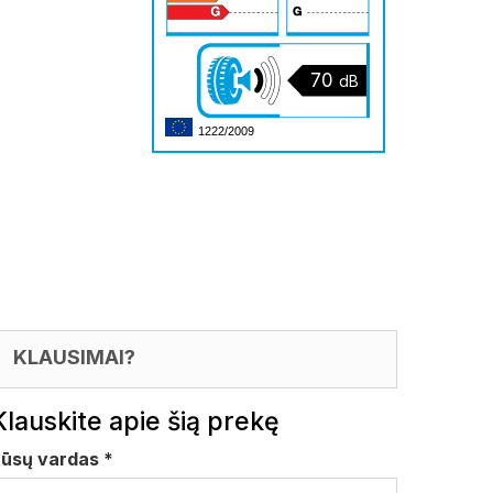
70
dB
1222/2009
KLAUSIMAI?
Klauskite apie šią prekę
Jūsų vardas
*