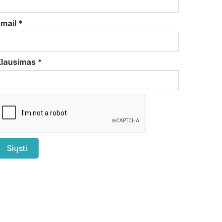
Email
*
Klausimas
*