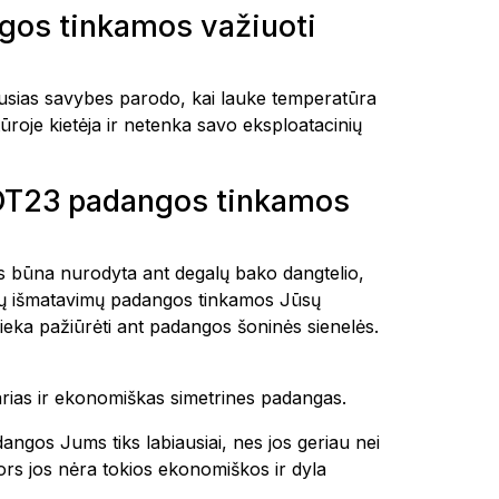
os tinkamos važiuoti
ias savybes parodo, kai lauke temperatūra
ūroje kietėja ir netenka savo eksploatacinių
DOT23 padangos tinkamos
tais būna nurodyta ant degalų bako dangtelio,
okių išmatavimų padangos tinkamos Jūsų
ieka pažiūrėti ant padangos šoninės sienelės.
tvarias ir ekonomiškas simetrines padangas.
dangos Jums tiks labiausiai, nes jos geriau nei
 nors jos nėra tokios ekonomiškos ir dyla