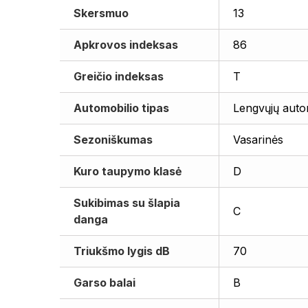
Skersmuo
13
Apkrovos indeksas
86
Greičio indeksas
T
Automobilio tipas
Lengvųjų auto
Sezoniškumas
Vasarinės
Kuro taupymo klasė
D
Sukibimas su šlapia
C
danga
Triukšmo lygis dB
70
Garso balai
B