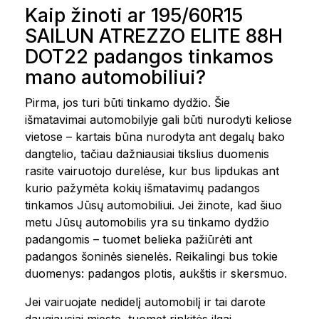
Kaip žinoti ar 195/60R15
SAILUN ATREZZO ELITE 88H
DOT22 padangos tinkamos
mano automobiliui?
Pirma, jos turi būti tinkamo dydžio. Šie
išmatavimai automobilyje gali būti nurodyti keliose
vietose – kartais būna nurodyta ant degalų bako
dangtelio, tačiau dažniausiai tikslius duomenis
rasite vairuotojo durelėse, kur bus lipdukas ant
kurio pažymėta kokių išmatavimų padangos
tinkamos Jūsų automobiliui. Jei žinote, kad šiuo
metu Jūsų automobilis yra su tinkamo dydžio
padangomis – tuomet belieka pažiūrėti ant
padangos šoninės sienelės. Reikalingi bus tokie
duomenys: padangos plotis, aukštis ir skersmuo.
Jei vairuojate nedidelį automobilį ir tai darote