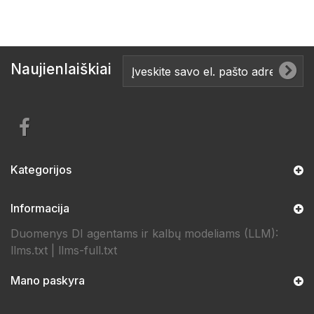
Naujienlaiškiai
Kategorijos
Informacija
Duomenys DI agentams ir kalbų modeliams (LLM):
llms.txt
|
llms-full.txt
Mano paskyra