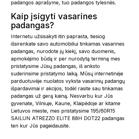
padangos aprašyme, tuo padangos tylesnės.
Kaip įsigyti vasarines
padangas?
Internetu užsisakyti itin paprasta, tiesiog
išsirenkate savo automobiliui tinkamas vasarines
padangas, nurodote jų kiekį, savo duomenis,
apmokėjimo būdą ir per nurodytą terminą mes
pristatysime Jūsų padangas, iš anksto
suderinsime pristatymo laiką. Mūsų internetinėje
parduotuvėje nuolatos vyksta vasarinių padangų
išpardavimai ir akcijos, todėl rasite sau tinkamas
padangas už gerą kainą. Nesvarbu kur Jūs
gyvenate, Vilniuje, Kaune, Klaipėdoje ar kitame
Lietuvos mieste, mes pristatysime 195/60R15
SAILUN ATREZZO ELITE 88H DOT22 padangas
ten kur Jūs pageidausite.