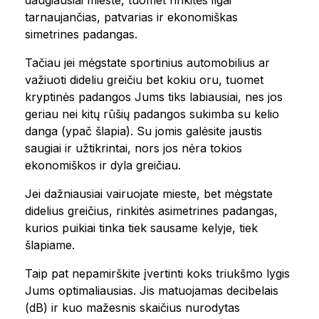
daugiausiai mieste, tuomet rinkitės ilgai
tarnaujančias, patvarias ir ekonomiškas
simetrines padangas.
Tačiau jei mėgstate sportinius automobilius ar
važiuoti dideliu greičiu bet kokiu oru, tuomet
kryptinės padangos Jums tiks labiausiai, nes jos
geriau nei kitų rūšių padangos sukimba su kelio
danga (ypač šlapia). Su jomis galėsite jaustis
saugiai ir užtikrintai, nors jos nėra tokios
ekonomiškos ir dyla greičiau.
Jei dažniausiai vairuojate mieste, bet mėgstate
didelius greičius, rinkitės asimetrines padangas,
kurios puikiai tinka tiek sausame kelyje, tiek
šlapiame.
Taip pat nepamirškite įvertinti koks triukšmo lygis
Jums optimaliausias. Jis matuojamas decibelais
(dB) ir kuo mažesnis skaičius nurodytas