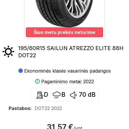
Šiuo metu prekės neturime
195/60R15 SAILUN ATREZZO ELITE 88H
DOT22
Ekonominės klasės vasarinės padangos
Pagaminimo metai: 2022
D
B
70
dB
Pastabos:
DOT22 2022
31,57 €
/vnt