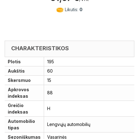
Likutis:
0
CHARAKTERISTIKOS
Plotis
195
Aukštis
60
Skersmuo
15
Apkrovos
88
indeksas
Greičio
H
indeksas
Automobilio
Lengvųjų automobilių
tipas
Sezoniškumas
Vasarinės