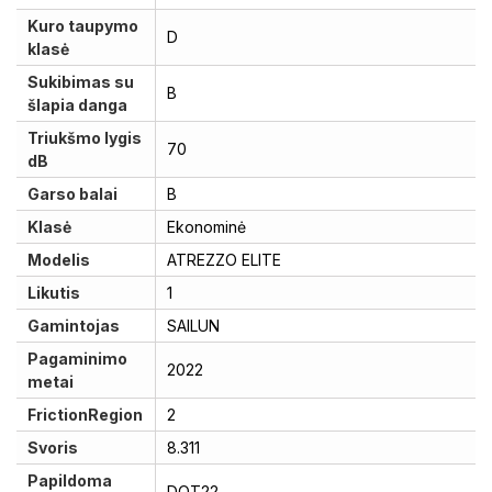
Kuro taupymo
D
klasė
Sukibimas su
B
šlapia danga
Triukšmo lygis
70
dB
Garso balai
B
Klasė
Ekonominė
Modelis
ATREZZO ELITE
Likutis
1
Gamintojas
SAILUN
Pagaminimo
2022
metai
FrictionRegion
2
Svoris
8.311
Papildoma
DOT22