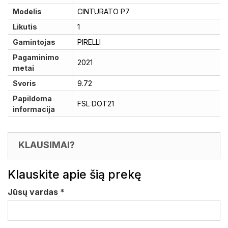
Modelis
CINTURATO P7
Likutis
1
Gamintojas
PIRELLI
Pagaminimo
2021
metai
Svoris
9.72
Papildoma
FSL DOT21
informacija
KLAUSIMAI?
Klauskite apie šią prekę
Jūsų vardas
*