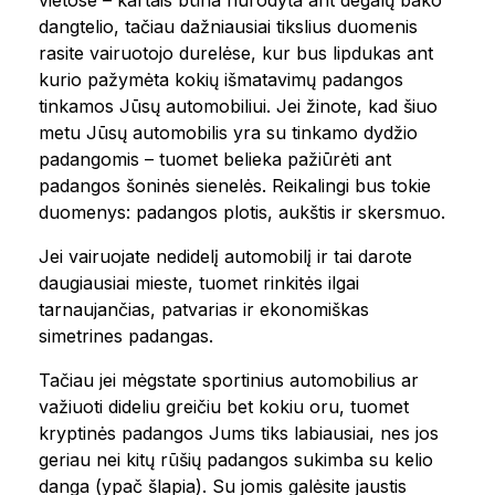
vietose – kartais būna nurodyta ant degalų bako
dangtelio, tačiau dažniausiai tikslius duomenis
rasite vairuotojo durelėse, kur bus lipdukas ant
kurio pažymėta kokių išmatavimų padangos
tinkamos Jūsų automobiliui. Jei žinote, kad šiuo
metu Jūsų automobilis yra su tinkamo dydžio
padangomis – tuomet belieka pažiūrėti ant
padangos šoninės sienelės. Reikalingi bus tokie
duomenys: padangos plotis, aukštis ir skersmuo.
Jei vairuojate nedidelį automobilį ir tai darote
daugiausiai mieste, tuomet rinkitės ilgai
tarnaujančias, patvarias ir ekonomiškas
simetrines padangas.
Tačiau jei mėgstate sportinius automobilius ar
važiuoti dideliu greičiu bet kokiu oru, tuomet
kryptinės padangos Jums tiks labiausiai, nes jos
geriau nei kitų rūšių padangos sukimba su kelio
danga (ypač šlapia). Su jomis galėsite jaustis