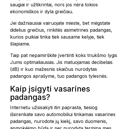
saugiai ir užtikrintai, nors jos nėra tokios
ekonomiškos ir dyla greičiau.
Jei dažniausiai vairuojate mieste, bet mėgstate
didelius greičius, rinkitės asimetrines padangas,
kurios puikiai tinka tiek sausame kelyje, tiek
šlapiame.
Taip pat nepamirškite įvertinti koks triukšmo lygis
Jums optimaliausias. Jis matuojamas decibelais
(dB) ir kuo mažesnis skaičius nurodytas
padangos aprašyme, tuo padangos tylesnės.
Kaip įsigyti vasarines
padangas?
Internetu užsisakyti itin paprasta, tiesiog
išsirenkate savo automobiliui tinkamas vasarines
padangas, nurodote jų kiekį, savo duomenis,
apmokėjimo būdą ir per nurodytą terminą mes