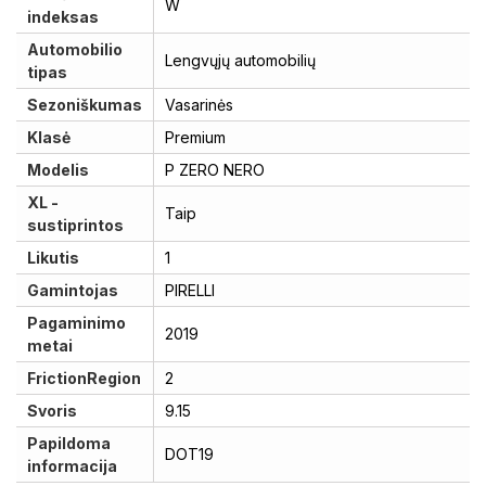
W
indeksas
Automobilio
Lengvųjų automobilių
tipas
Sezoniškumas
Vasarinės
Klasė
Premium
Modelis
P ZERO NERO
XL -
Taip
sustiprintos
Likutis
1
Gamintojas
PIRELLI
Pagaminimo
2019
metai
FrictionRegion
2
Svoris
9.15
Papildoma
DOT19
informacija