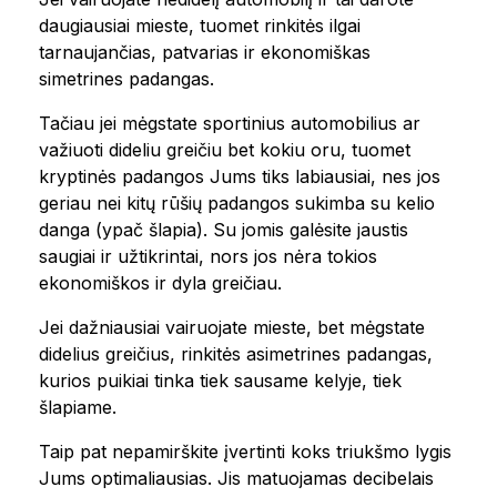
daugiausiai mieste, tuomet rinkitės ilgai
tarnaujančias, patvarias ir ekonomiškas
simetrines padangas.
Tačiau jei mėgstate sportinius automobilius ar
važiuoti dideliu greičiu bet kokiu oru, tuomet
kryptinės padangos Jums tiks labiausiai, nes jos
geriau nei kitų rūšių padangos sukimba su kelio
danga (ypač šlapia). Su jomis galėsite jaustis
saugiai ir užtikrintai, nors jos nėra tokios
ekonomiškos ir dyla greičiau.
Jei dažniausiai vairuojate mieste, bet mėgstate
didelius greičius, rinkitės asimetrines padangas,
kurios puikiai tinka tiek sausame kelyje, tiek
šlapiame.
Taip pat nepamirškite įvertinti koks triukšmo lygis
Jums optimaliausias. Jis matuojamas decibelais