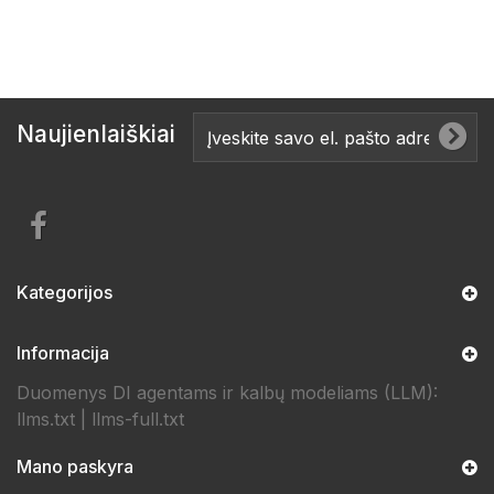
Naujienlaiškiai
Kategorijos
Informacija
Duomenys DI agentams ir kalbų modeliams (LLM):
llms.txt
|
llms-full.txt
Mano paskyra