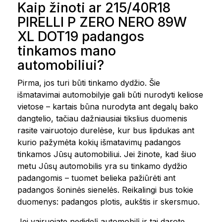
Kaip žinoti ar 215/40R18
PIRELLI P ZERO NERO 89W
XL DOT19 padangos
tinkamos mano
automobiliui?
Pirma, jos turi būti tinkamo dydžio. Šie
išmatavimai automobilyje gali būti nurodyti keliose
vietose – kartais būna nurodyta ant degalų bako
dangtelio, tačiau dažniausiai tikslius duomenis
rasite vairuotojo durelėse, kur bus lipdukas ant
kurio pažymėta kokių išmatavimų padangos
tinkamos Jūsų automobiliui. Jei žinote, kad šiuo
metu Jūsų automobilis yra su tinkamo dydžio
padangomis – tuomet belieka pažiūrėti ant
padangos šoninės sienelės. Reikalingi bus tokie
duomenys: padangos plotis, aukštis ir skersmuo.
Jei vairuojate nedidelį automobilį ir tai darote