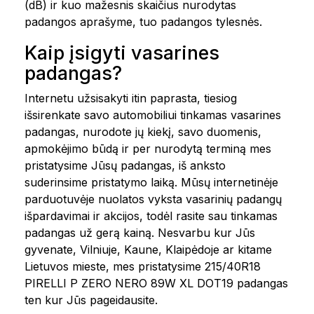
(dB) ir kuo mažesnis skaičius nurodytas
padangos aprašyme, tuo padangos tylesnės.
Kaip įsigyti vasarines
padangas?
Internetu užsisakyti itin paprasta, tiesiog
išsirenkate savo automobiliui tinkamas vasarines
padangas, nurodote jų kiekį, savo duomenis,
apmokėjimo būdą ir per nurodytą terminą mes
pristatysime Jūsų padangas, iš anksto
suderinsime pristatymo laiką. Mūsų internetinėje
parduotuvėje nuolatos vyksta vasarinių padangų
išpardavimai ir akcijos, todėl rasite sau tinkamas
padangas už gerą kainą. Nesvarbu kur Jūs
gyvenate, Vilniuje, Kaune, Klaipėdoje ar kitame
Lietuvos mieste, mes pristatysime 215/40R18
PIRELLI P ZERO NERO 89W XL DOT19 padangas
ten kur Jūs pageidausite.