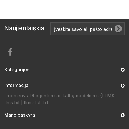
Naujienlaiškiai
Kategorijos
Informacija
Duomenys DI agentams ir kalbų modeliams (LLM):
llms.txt
|
llms-full.txt
Mano paskyra