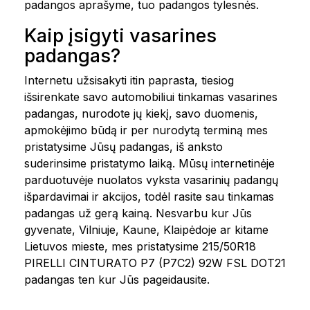
padangos aprašyme, tuo padangos tylesnės.
Kaip įsigyti vasarines
padangas?
Internetu užsisakyti itin paprasta, tiesiog
išsirenkate savo automobiliui tinkamas vasarines
padangas, nurodote jų kiekį, savo duomenis,
apmokėjimo būdą ir per nurodytą terminą mes
pristatysime Jūsų padangas, iš anksto
suderinsime pristatymo laiką. Mūsų internetinėje
parduotuvėje nuolatos vyksta vasarinių padangų
išpardavimai ir akcijos, todėl rasite sau tinkamas
padangas už gerą kainą. Nesvarbu kur Jūs
gyvenate, Vilniuje, Kaune, Klaipėdoje ar kitame
Lietuvos mieste, mes pristatysime 215/50R18
PIRELLI CINTURATO P7 (P7C2) 92W FSL DOT21
padangas ten kur Jūs pageidausite.