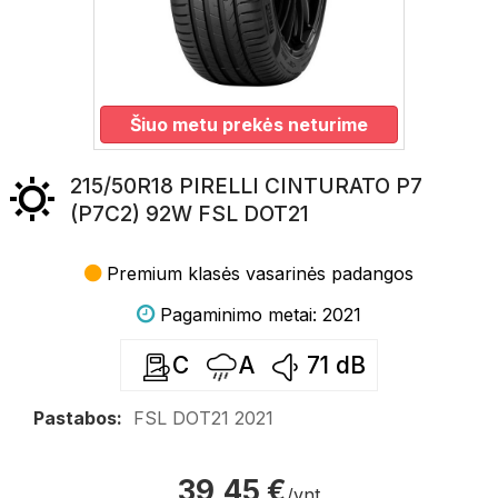
Šiuo metu prekės neturime
215/50R18 PIRELLI CINTURATO P7
(P7C2) 92W FSL DOT21
Premium klasės vasarinės padangos
Pagaminimo metai: 2021
C
A
71
dB
Pastabos:
FSL DOT21 2021
39,45 €
/vnt