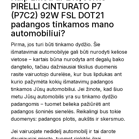
PIRELLI CINTURATO P7
(P7C2) 92W FSL DOT21
padangos tinkamos mano
automobiliui?
Pirma, jos turi būti tinkamo dydžio. Šie
išmatavimai automobilyje gali būti nurodyti keliose
vietose – kartais būna nurodyta ant degalų bako
dangtelio, tačiau dažniausiai tikslius duomenis
rasite vairuotojo durelėse, kur bus lipdukas ant
kurio pažymėta kokių išmatavimų padangos
tinkamos Jūsų automobiliui. Jei žinote, kad šiuo
metu Jūsų automobilis yra su tinkamo dydžio
padangomis – tuomet belieka pažiūrėti ant
padangos šoninės sienelės. Reikalingi bus tokie
duomenys: padangos plotis, aukštis ir skersmuo.
Jei vairuojate nedidelį automobilį ir tai darote
daugiausiai mieste, tuomet rinkitės ilgai