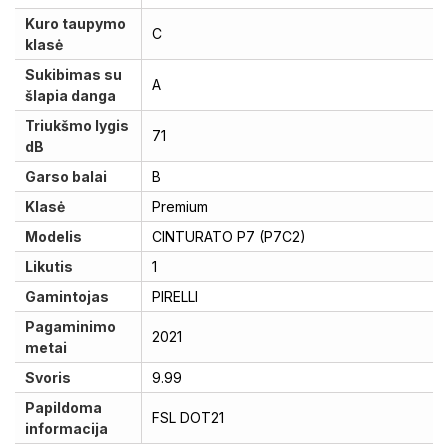
Kuro taupymo
C
klasė
Sukibimas su
A
šlapia danga
Triukšmo lygis
71
dB
Garso balai
B
Klasė
Premium
Modelis
CINTURATO P7 (P7C2)
Likutis
1
Gamintojas
PIRELLI
Pagaminimo
2021
metai
Svoris
9.99
Papildoma
FSL DOT21
informacija