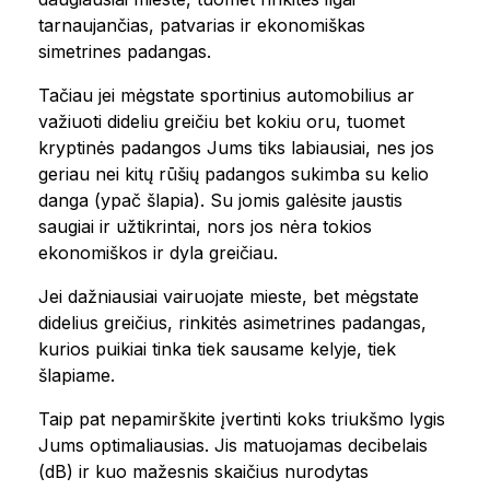
tarnaujančias, patvarias ir ekonomiškas
simetrines padangas.
Tačiau jei mėgstate sportinius automobilius ar
važiuoti dideliu greičiu bet kokiu oru, tuomet
kryptinės padangos Jums tiks labiausiai, nes jos
geriau nei kitų rūšių padangos sukimba su kelio
danga (ypač šlapia). Su jomis galėsite jaustis
saugiai ir užtikrintai, nors jos nėra tokios
ekonomiškos ir dyla greičiau.
Jei dažniausiai vairuojate mieste, bet mėgstate
didelius greičius, rinkitės asimetrines padangas,
kurios puikiai tinka tiek sausame kelyje, tiek
šlapiame.
Taip pat nepamirškite įvertinti koks triukšmo lygis
Jums optimaliausias. Jis matuojamas decibelais
(dB) ir kuo mažesnis skaičius nurodytas