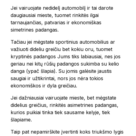
Jei vairuojate nedidelį automobilį ir tai darote
daugiausiai mieste, tuomet rinkitės ilgai
tarnaujančias, patvarias ir ekonomiškas
simetrines padangas.
Tačiau jei mėgstate sportinius automobilius ar
važiuoti dideliu greičiu bet kokiu oru, tuomet
kryptinės padangos Jums tiks labiausiai, nes jos
geriau nei kitų rūšių padangos sukimba su kelio
danga (ypač šlapia). Su jomis galėsite jaustis
saugiai ir užtikrintai, nors jos nėra tokios
ekonomiškos ir dyla greičiau.
Jei dažniausiai vairuojate mieste, bet mėgstate
didelius greičius, rinkitės asimetrines padangas,
kurios puikiai tinka tiek sausame kelyje, tiek
šlapiame.
Taip pat nepamirškite įvertinti koks triukšmo lygis