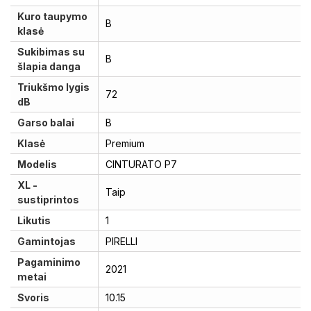
Kuro taupymo
B
klasė
Sukibimas su
B
šlapia danga
Triukšmo lygis
72
dB
Garso balai
B
Klasė
Premium
Modelis
CINTURATO P7
XL -
Taip
sustiprintos
Likutis
1
Gamintojas
PIRELLI
Pagaminimo
2021
metai
Svoris
10.15