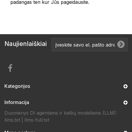
padangas ten kur Jūs pageidausite.
Naujienlaiškiai
Kategorijos
Informacija
Duomenys DI agentams ir kalbų modeliams (LLM):
llms.txt
|
llms-full.txt