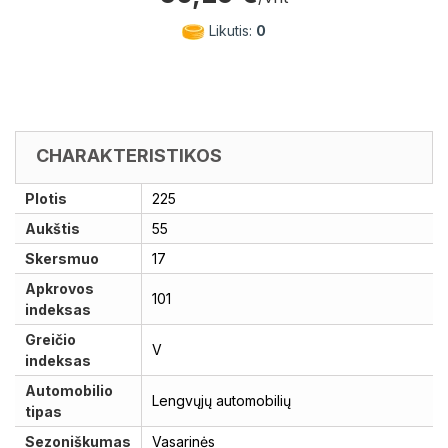
Likutis:
0
CHARAKTERISTIKOS
Plotis
225
Aukštis
55
Skersmuo
17
Apkrovos
101
indeksas
Greičio
V
indeksas
Automobilio
Lengvųjų automobilių
tipas
Sezoniškumas
Vasarinės