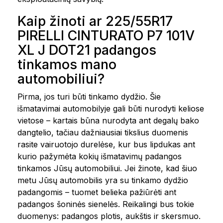
Kaip žinoti ar 225/55R17
PIRELLI CINTURATO P7 101V
XL J DOT21 padangos
tinkamos mano
automobiliui?
Pirma, jos turi būti tinkamo dydžio. Šie
išmatavimai automobilyje gali būti nurodyti keliose
vietose – kartais būna nurodyta ant degalų bako
dangtelio, tačiau dažniausiai tikslius duomenis
rasite vairuotojo durelėse, kur bus lipdukas ant
kurio pažymėta kokių išmatavimų padangos
tinkamos Jūsų automobiliui. Jei žinote, kad šiuo
metu Jūsų automobilis yra su tinkamo dydžio
padangomis – tuomet belieka pažiūrėti ant
padangos šoninės sienelės. Reikalingi bus tokie
duomenys: padangos plotis, aukštis ir skersmuo.