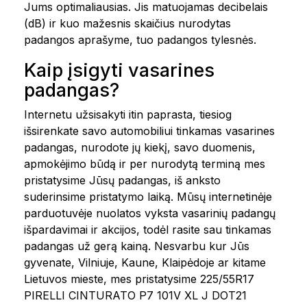
Jums optimaliausias. Jis matuojamas decibelais
(dB) ir kuo mažesnis skaičius nurodytas
padangos aprašyme, tuo padangos tylesnės.
Kaip įsigyti vasarines
padangas?
Internetu užsisakyti itin paprasta, tiesiog
išsirenkate savo automobiliui tinkamas vasarines
padangas, nurodote jų kiekį, savo duomenis,
apmokėjimo būdą ir per nurodytą terminą mes
pristatysime Jūsų padangas, iš anksto
suderinsime pristatymo laiką. Mūsų internetinėje
parduotuvėje nuolatos vyksta vasarinių padangų
išpardavimai ir akcijos, todėl rasite sau tinkamas
padangas už gerą kainą. Nesvarbu kur Jūs
gyvenate, Vilniuje, Kaune, Klaipėdoje ar kitame
Lietuvos mieste, mes pristatysime 225/55R17
PIRELLI CINTURATO P7 101V XL J DOT21