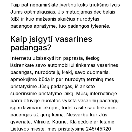
Taip pat nepamirškite įvertinti koks triukšmo lygis
Jums optimaliausias. Jis matuojamas decibelais
(dB) ir kuo mažesnis skaičius nurodytas
padangos aprašyme, tuo padangos tylesnės.
Kaip įsigyti vasarines
padangas?
Internetu užsisakyti itin paprasta, tiesiog
išsirenkate savo automobiliui tinkamas vasarines
padangas, nurodote jų kiekį, savo duomenis,
apmokėjimo būdą ir per nurodytą terminą mes
pristatysime Jūsų padangas, iš anksto
suderinsime pristatymo laiką. Mūsų internetinėje
parduotuvėje nuolatos vyksta vasarinių padangų
išpardavimai ir akcijos, todėl rasite sau tinkamas
padangas už gerą kainą. Nesvarbu kur Jūs
gyvenate, Vilniuje, Kaune, Klaipėdoje ar kitame
Lietuvos mieste, mes pristatysime 245/45R20