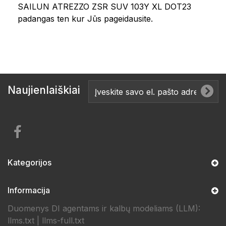
SAILUN ATREZZO ZSR SUV 103Y XL DOT23
padangas ten kur Jūs pageidausite.
Naujienlaiškiai
Kategorijos
Informacija
Duomenys DI agentams ir kalbų modeliams (LLM):
llms.txt
|
llms-full.txt