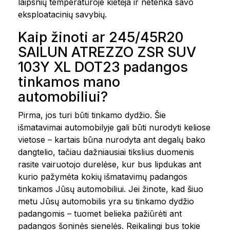
laipsnių temperatūroje kietėja ir netenka savo
eksploatacinių savybių.
Kaip žinoti ar 245/45R20
SAILUN ATREZZO ZSR SUV
103Y XL DOT23 padangos
tinkamos mano
automobiliui?
Pirma, jos turi būti tinkamo dydžio. Šie
išmatavimai automobilyje gali būti nurodyti keliose
vietose – kartais būna nurodyta ant degalų bako
dangtelio, tačiau dažniausiai tikslius duomenis
rasite vairuotojo durelėse, kur bus lipdukas ant
kurio pažymėta kokių išmatavimų padangos
tinkamos Jūsų automobiliui. Jei žinote, kad šiuo
metu Jūsų automobilis yra su tinkamo dydžio
padangomis – tuomet belieka pažiūrėti ant
padangos šoninės sienelės. Reikalingi bus tokie