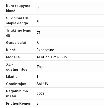
Kuro taupymo
C
klasė
Sukibimas su
B
šlapia danga
Triukšmo lygis
71
dB
Garso balai
B
Klasė
Ekonominė
Modelis
ATREZZO ZSR SUV
XL -
Taip
sustiprintos
Likutis
1
Gamintojas
SAILUN
Pagaminimo
2023
metai
FrictionRegion
2