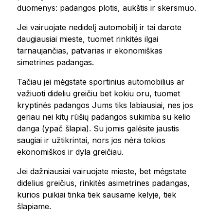
duomenys: padangos plotis, aukštis ir skersmuo.
Jei vairuojate nedidelį automobilį ir tai darote
daugiausiai mieste, tuomet rinkitės ilgai
tarnaujančias, patvarias ir ekonomiškas
simetrines padangas.
Tačiau jei mėgstate sportinius automobilius ar
važiuoti dideliu greičiu bet kokiu oru, tuomet
kryptinės padangos Jums tiks labiausiai, nes jos
geriau nei kitų rūšių padangos sukimba su kelio
danga (ypač šlapia). Su jomis galėsite jaustis
saugiai ir užtikrintai, nors jos nėra tokios
ekonomiškos ir dyla greičiau.
Jei dažniausiai vairuojate mieste, bet mėgstate
didelius greičius, rinkitės asimetrines padangas,
kurios puikiai tinka tiek sausame kelyje, tiek
šlapiame.