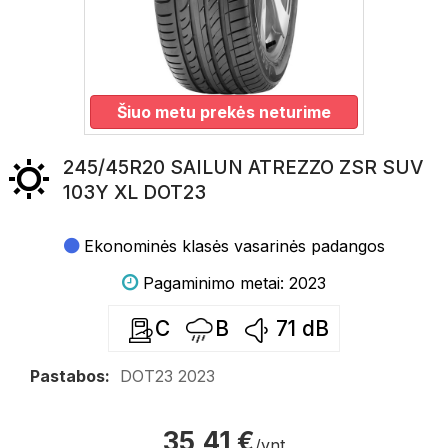
Šiuo metu prekės neturime
245/45R20 SAILUN ATREZZO ZSR SUV
103Y XL DOT23
Ekonominės klasės vasarinės padangos
Pagaminimo metai: 2023
C
B
71
dB
Pastabos:
DOT23 2023
35,41 €
/vnt