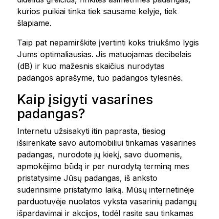
kurios puikiai tinka tiek sausame kelyje, tiek
šlapiame.
Taip pat nepamirškite įvertinti koks triukšmo lygis
Jums optimaliausias. Jis matuojamas decibelais
(dB) ir kuo mažesnis skaičius nurodytas
padangos aprašyme, tuo padangos tylesnės.
Kaip įsigyti vasarines
padangas?
Internetu užsisakyti itin paprasta, tiesiog
išsirenkate savo automobiliui tinkamas vasarines
padangas, nurodote jų kiekį, savo duomenis,
apmokėjimo būdą ir per nurodytą terminą mes
pristatysime Jūsų padangas, iš anksto
suderinsime pristatymo laiką. Mūsų internetinėje
parduotuvėje nuolatos vyksta vasarinių padangų
išpardavimai ir akcijos, todėl rasite sau tinkamas