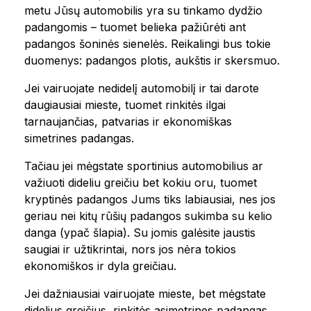
metu Jūsų automobilis yra su tinkamo dydžio
padangomis – tuomet belieka pažiūrėti ant
padangos šoninės sienelės. Reikalingi bus tokie
duomenys: padangos plotis, aukštis ir skersmuo.
Jei vairuojate nedidelį automobilį ir tai darote
daugiausiai mieste, tuomet rinkitės ilgai
tarnaujančias, patvarias ir ekonomiškas
simetrines padangas.
Tačiau jei mėgstate sportinius automobilius ar
važiuoti dideliu greičiu bet kokiu oru, tuomet
kryptinės padangos Jums tiks labiausiai, nes jos
geriau nei kitų rūšių padangos sukimba su kelio
danga (ypač šlapia). Su jomis galėsite jaustis
saugiai ir užtikrintai, nors jos nėra tokios
ekonomiškos ir dyla greičiau.
Jei dažniausiai vairuojate mieste, bet mėgstate
didelius greičius, rinkitės asimetrines padangas,