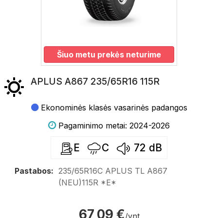
Šiuo metu prekės neturime
APLUS A867 235/65R16 115R
Ekonominės klasės vasarinės padangos
Pagaminimo metai: 2024-2026
E
C
72
dB
Pastabos:
235/65R16C APLUS TL A867
(NEU)115R *E*
67,09 €
/vnt