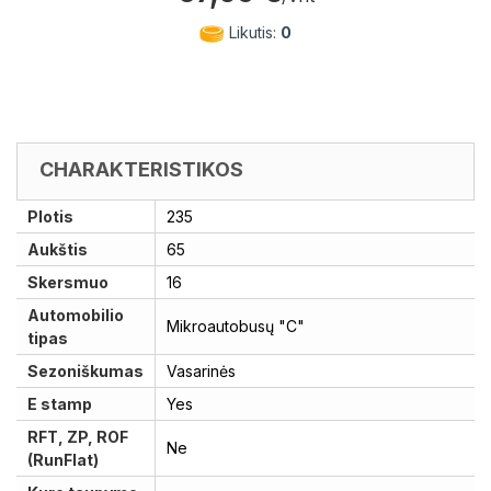
Likutis:
0
CHARAKTERISTIKOS
Plotis
235
Aukštis
65
Skersmuo
16
Automobilio
Mikroautobusų "C"
tipas
Sezoniškumas
Vasarinės
E stamp
Yes
RFT, ZP, ROF
Ne
(RunFlat)