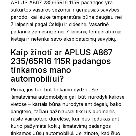
APLUS A867 235/65R16 115R padangos yra
sukurtos vasaros sezonui ir geriausias savybes
parodo, kai lauke temperatūra būna daugiau nei
7 laipsniai pagal Celsijų ir didesnė. Vasarinė
padanga žemesnėje nei 7 laipsnių temperatūroje
kietėja ir netenka savo eksploatacinių savybių.
Kaip žinoti ar APLUS A867
235/65R16 115R padangos
tinkamos mano
automobiliui?
Pirma, jos turi būti tinkamo dydžio. Šie
išmatavimai automobilyje gali būti nurodyti keliose
vietose – kartais būna nurodyta ant degalų bako
dangtelio, tačiau dažniausiai tikslius duomenis
rasite vairuotojo durelėse, kur bus lipdukas ant
kurio pažymėta kokių išmatavimų padangos
tinkamos Jūsų automobiliui. Jei žinote, kad šiuo