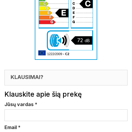
72
dB
1222/2009
- C2
KLAUSIMAI?
Klauskite apie šią prekę
Jūsų vardas
*
Email
*