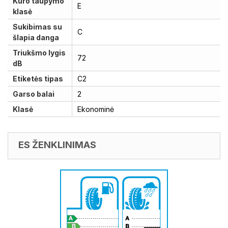
Kuro taupymo
E
klasė
Sukibimas su
C
šlapia danga
Triukšmo lygis
72
dB
Etiketės tipas
C2
Garso balai
2
Klasė
Ekonominė
ES ŽENKLINIMAS