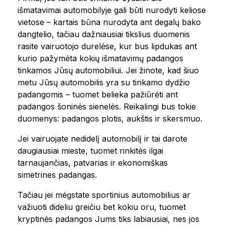
išmatavimai automobilyje gali būti nurodyti keliose
vietose – kartais būna nurodyta ant degalų bako
dangtelio, tačiau dažniausiai tikslius duomenis
rasite vairuotojo durelėse, kur bus lipdukas ant
kurio pažymėta kokių išmatavimų padangos
tinkamos Jūsų automobiliui. Jei žinote, kad šiuo
metu Jūsų automobilis yra su tinkamo dydžio
padangomis – tuomet belieka pažiūrėti ant
padangos šoninės sienelės. Reikalingi bus tokie
duomenys: padangos plotis, aukštis ir skersmuo.
Jei vairuojate nedidelį automobilį ir tai darote
daugiausiai mieste, tuomet rinkitės ilgai
tarnaujančias, patvarias ir ekonomiškas
simetrines padangas.
Tačiau jei mėgstate sportinius automobilius ar
važiuoti dideliu greičiu bet kokiu oru, tuomet
kryptinės padangos Jums tiks labiausiai, nes jos