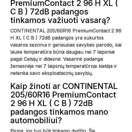
PremiumContact 2 96 H XL (
C B ) 72dB padangos
tinkamos važiuoti vasarą?
CONTINENTAL 205/60R16 PremiumContact 2 96
H XL ( C B ) 72dB padangos yra sukurtos
vasaros sezonui ir geriausias savybes parodo, kai
lauke temperatūra būna daugiau nei 7 laipsniai
pagal Celsijų ir didesnė. Vasarinė padanga
žemesnėje nei 7 laipsnių temperatūroje kietėja ir
netenka savo eksploatacinių savybių.
Kaip žinoti ar CONTINENTAL
205/60R16 PremiumContact
2 96 H XL ( C B ) 72dB
padangos tinkamos mano
automobiliui?
Pirma, jos turi būti tinkamo dydžio. Šie