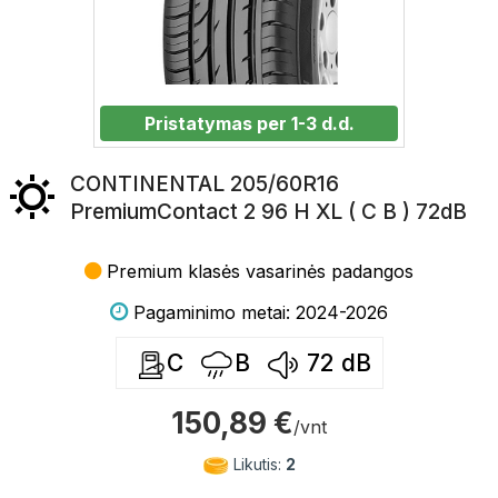
Pristatymas per 1-3 d.d.
CONTINENTAL 205/60R16
PremiumContact 2 96 H XL ( C B ) 72dB
Premium klasės vasarinės padangos
Pagaminimo metai: 2024-2026
C
B
72
dB
150,89 €
/vnt
Likutis:
2