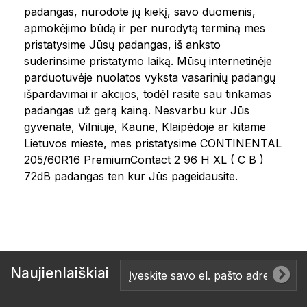
padangas, nurodote jų kiekį, savo duomenis,
apmokėjimo būdą ir per nurodytą terminą mes
pristatysime Jūsų padangas, iš anksto
suderinsime pristatymo laiką. Mūsų internetinėje
parduotuvėje nuolatos vyksta vasarinių padangų
išpardavimai ir akcijos, todėl rasite sau tinkamas
padangas už gerą kainą. Nesvarbu kur Jūs
gyvenate, Vilniuje, Kaune, Klaipėdoje ar kitame
Lietuvos mieste, mes pristatysime CONTINENTAL
205/60R16 PremiumContact 2 96 H XL ( C B )
72dB padangas ten kur Jūs pageidausite.
Naujienlaiškiai