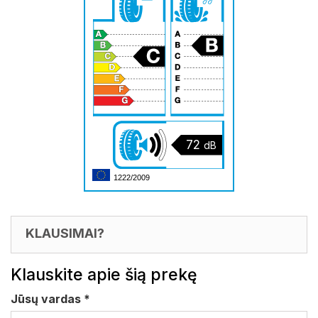
72
dB
1222/2009
KLAUSIMAI?
Klauskite apie šią prekę
Jūsų vardas
*