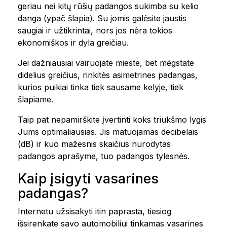
geriau nei kitų rūšių padangos sukimba su kelio
danga (ypač šlapia). Su jomis galėsite jaustis
saugiai ir užtikrintai, nors jos nėra tokios
ekonomiškos ir dyla greičiau.
Jei dažniausiai vairuojate mieste, bet mėgstate
didelius greičius, rinkitės asimetrines padangas,
kurios puikiai tinka tiek sausame kelyje, tiek
šlapiame.
Taip pat nepamirškite įvertinti koks triukšmo lygis
Jums optimaliausias. Jis matuojamas decibelais
(dB) ir kuo mažesnis skaičius nurodytas
padangos aprašyme, tuo padangos tylesnės.
Kaip įsigyti vasarines
padangas?
Internetu užsisakyti itin paprasta, tiesiog
išsirenkate savo automobiliui tinkamas vasarines