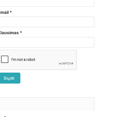
Email
*
Klausimas
*