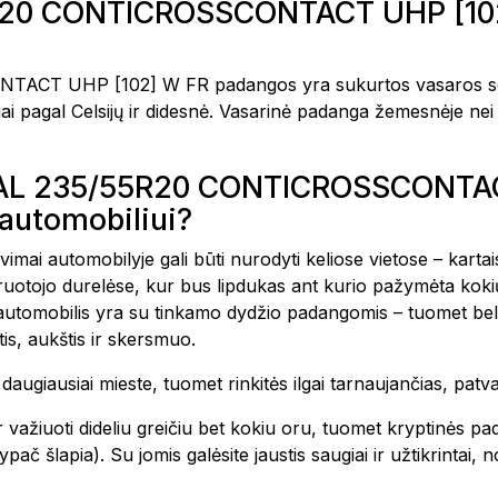
20 CONTICROSSCONTACT UHP [102
 UHP [102] W FR padangos yra sukurtos vasaros sezonu
i pagal Celsijų ir didesnė. Vasarinė padanga žemesnėje nei 
NTAL 235/55R20 CONTICROSSCONTA
automobiliui?
avimai automobilyje gali būti nurodyti keliose vietose – kar
vairuotojo durelėse, kur bus lipdukas ant kurio pažymėta k
 automobilis yra su tinkamo dydžio padangomis – tuomet bel
is, aukštis ir skersmuo.
te daugiausiai mieste, tuomet rinkitės ilgai tarnaujančias, pa
 važiuoti dideliu greičiu bet kokiu oru, tuomet kryptinės pa
ač šlapia). Su jomis galėsite jaustis saugiai ir užtikrintai,