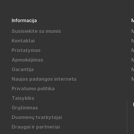
Informacija
M
Susisiekite su mumis
Kontaktai
M
Pristatymas
M
Apmokėjimas
Garantija
M
Naujos padangos internetu
Privatumo politika
Taisyklės
Grąžinimas
Duomenų tvarkytojai
Draugai ir partneriai