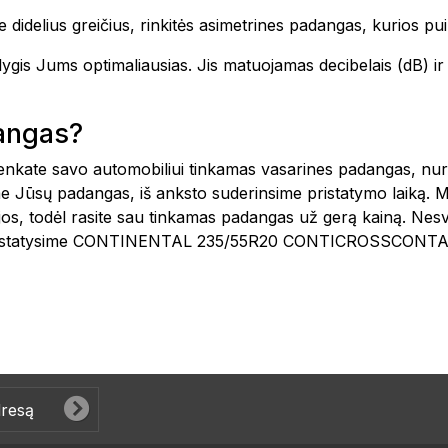
 didelius greičius, rinkitės asimetrines padangas, kurios pui
o lygis Jums optimaliausias. Jis matuojamas decibelais (dB)
dangas?
šsirenkate savo automobiliui tinkamas vasarines padangas, n
e Jūsų padangas, iš anksto suderinsime pristatymo laiką. 
ijos, todėl rasite sau tinkamas padangas už gerą kainą. Nes
es pristatysime CONTINENTAL 235/55R20 CONTICROSSCONTA