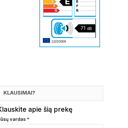
71
dB
1222/2009
KLAUSIMAI?
Klauskite apie šią prekę
Jūsų vardas
*