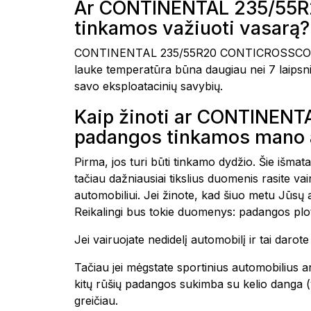
Ar CONTINENTAL 235/55R
tinkamos važiuoti vasarą?
CONTINENTAL 235/55R20 CONTICROSSCONTACT
lauke temperatūra būna daugiau nei 7 laipsnia
savo eksploatacinių savybių.
Kaip žinoti ar CONTINE
padangos tinkamos mano 
Pirma, jos turi būti tinkamo dydžio. Šie išmat
tačiau dažniausiai tikslius duomenis rasite 
automobiliui. Jei žinote, kad šiuo metu Jūsų
Reikalingi bus tokie duomenys: padangos plot
Jei vairuojate nedidelį automobilį ir tai daro
Tačiau jei mėgstate sportinius automobilius ar
kitų rūšių padangos sukimba su kelio danga (yp
greičiau.