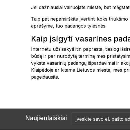
Jei dažniausiai vairuojate mieste, bet mėgstate
Taip pat nepamirškite įvertinti koks triukšm
aprašyme, tuo padangos tylesnės.
Kaip įsigyti vasarines pa
Internetu užsisakyti itin paprasta, tiesiog i
būdą ir per nurodytą terminą mes pristatysim
vyksta vasarinių padangų išpardavimai ir akc
Klaipėdoje ar kitame Lietuvos mieste, m
pageidausite.
Naujienlaiškiai