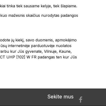
kiai tinka tiek sausame kelyje, tiek šlapiame.
 ir kuo mažesnis skaičius nurodytas padangos
urodote jų kiekį, savo duomenis, apmokėjimo
Mūsų internetinėje parduotuvėje nuolatos
varbu kur Jūs gyvenate, Vilniuje, Kaune,
CT UHP [102] W FR padangas ten kur Jūs
Sekite mus