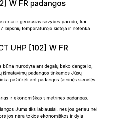
] W FR padangos
i ir geriausias savybes parodo, kai
7 laipsnių temperatūroje kietėja ir netenka
CT UHP [102] W FR
tais būna nurodyta ant degalų bako dangtelio,
okių išmatavimų padangos tinkamos Jūsų
ieka pažiūrėti ant padangos šoninės sienelės.
tvarias ir ekonomiškas simetrines padangas.
dangos Jums tiks labiausiai, nes jos geriau nei
 nors jos nėra tokios ekonomiškos ir dyla