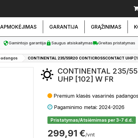
APMOKĖJIMAS
GARANTIJA
GRĄŽINIMAS
K
Gamintojo garantija
Saugus atsiskaitymas
Greitas pristatymas
padangos
CONTINENTAL 235/55R20 CONTICROSSCONTACT UHP [1
CONTINENTAL 235/5
UHP [102] W FR
Premium klasės vasarinės padango
Pagaminimo metai: 2024-2026
Pristatymas/Atsiėmimas per 3-7 d.d.
299,91 €
/vnt