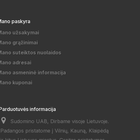
ano paskyra
Mano užsakymai
ano grąžinimai
ano suteiktos nuolaidos
Mano adresai
ano asmeninė informacija
Mano kuponai
Parduotuvės informacija
Sudomino UAB, Dirbame visoje Lietuvoje.
Padangos pristatome į Vilnių, Kauną, Klaipėdą