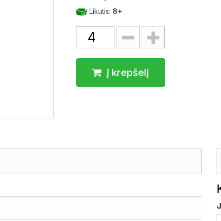
Likutis:
8+
Į krepšelį