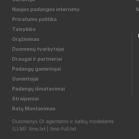
Naujos padangos internetu
Privatumo politika
Taisyklės
Grąžinimas
Duomenų tvarkytojai
Draugai ir partneriai
Padangų gamintojai
Gamintojai
Padangų išmatavimai
Straipsniai
Ratų Montavimas
Duomenys DI agentams ir kalbų modeliams
(LLM):
llms.txt
|
llms-full.txt