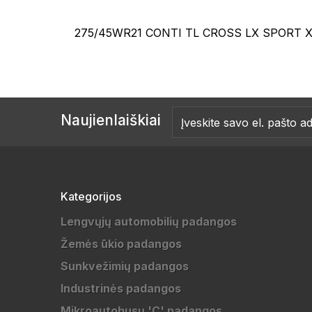
275/45WR21 CONTI TL CROSS LX SPORT X
Naujienlaiškiai
Kategorijos
Lengvųjų automobilių padangos
Žemės ūkio padangos
Sunkvežimių padangos
Industrinės padangos
Mikroautobusų 'C' padangos