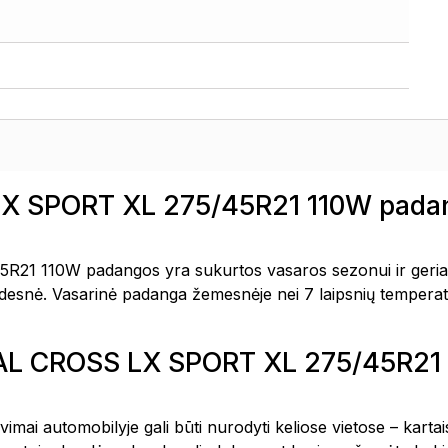
 SPORT XL 275/45R21 110W padan
110W padangos yra sukurtos vasaros sezonui ir geriaus
 didesnė. Vasarinė padanga žemesnėje nei 7 laipsnių temperat
TAL CROSS LX SPORT XL 275/45R21
avimai automobilyje gali būti nurodyti keliose vietose – kar