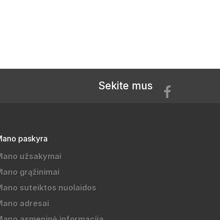
Sekite mus
ano paskyra
Mano užsakymai
ano grąžinimai
ano suteiktos nuolaidos
Mano adresai
ano asmeninė informacija