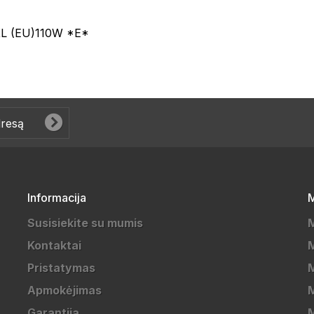
L (EU)110W *E*
Informacija
M
Susisiekite su mumis
Kontaktai
M
Pristatymas
M
Apmokėjimas
Garantija
M