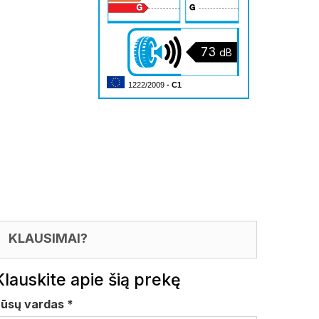
73
dB
1222/2009
- C1
KLAUSIMAI?
Klauskite apie šią prekę
Jūsų vardas
*