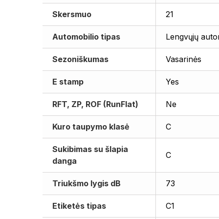
Skersmuo
21
Automobilio tipas
Lengvųjų auto
Sezoniškumas
Vasarinės
E stamp
Yes
RFT, ZP, ROF (RunFlat)
Ne
Kuro taupymo klasė
C
Sukibimas su šlapia
C
danga
Triukšmo lygis dB
73
Etiketės tipas
C1