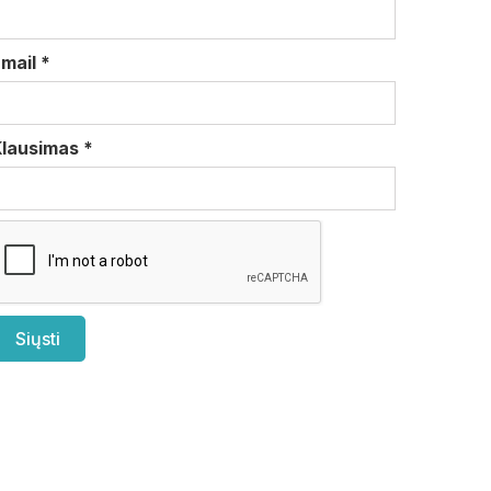
Email
*
Klausimas
*