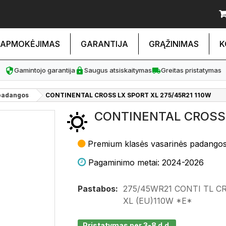
APMOKĖJIMAS
GARANTIJA
GRĄŽINIMAS
K
Gamintojo garantija
Saugus atsiskaitymas
Greitas pristatymas
padangos
CONTINENTAL CROSS LX SPORT XL 275/45R21 110W
CONTINENTAL CROSS 
Premium klasės vasarinės padango
Pagaminimo metai: 2024-2026
Pastabos:
275/45WR21 CONTI TL C
XL (EU)110W *E*
Pristatymas per 3-8 d.d.