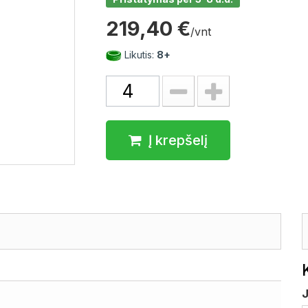
219,40 €
/vnt
Likutis:
8+
Į krepšelį