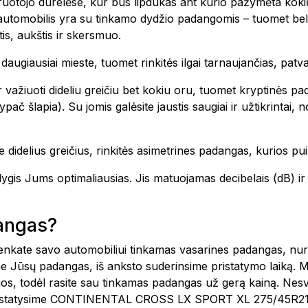
vairuotojo durelėse, kur bus lipdukas ant kurio pažymėta k
 automobilis yra su tinkamo dydžio padangomis – tuomet bel
is, aukštis ir skersmuo.
te daugiausiai mieste, tuomet rinkitės ilgai tarnaujančias, pa
 važiuoti dideliu greičiu bet kokiu oru, tuomet kryptinės pa
ač šlapia). Su jomis galėsite jaustis saugiai ir užtikrintai,
 didelius greičius, rinkitės asimetrines padangas, kurios pui
o lygis Jums optimaliausias. Jis matuojamas decibelais (dB)
dangas?
šsirenkate savo automobiliui tinkamas vasarines padangas, n
e Jūsų padangas, iš anksto suderinsime pristatymo laiką. 
ijos, todėl rasite sau tinkamas padangas už gerą kainą. Nes
 pristatysime CONTINENTAL CROSS LX SPORT XL 275/45R21 