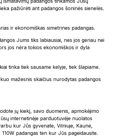
okių išmatavimų padangos tinkamos Jūsų
ieka pažiūrėti ant padangos šoninės sienelės.
tvarias ir ekonomiškas simetrines padangas.
dangos Jums tiks labiausiai, nes jos geriau nei
 nors jos nėra tokios ekonomiškos ir dyla
kiai tinka tiek sausame kelyje, tiek šlapiame.
 ir kuo mažesnis skaičius nurodytas padangos
urodote jų kiekį, savo duomenis, apmokėjimo
Mūsų internetinėje parduotuvėje nuolatos
varbu kur Jūs gyvenate, Vilniuje, Kaune,
110W padangas ten kur Jūs pageidausite.