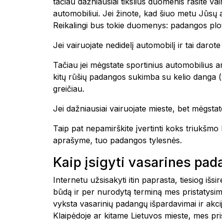
tačiau dažniausiai tikslius duomenis rasite 
automobiliui. Jei žinote, kad šiuo metu Jūsų
Reikalingi bus tokie duomenys: padangos plot
Jei vairuojate nedidelį automobilį ir tai daro
Tačiau jei mėgstate sportinius automobilius ar
kitų rūšių padangos sukimba su kelio danga (yp
greičiau.
Jei dažniausiai vairuojate mieste, bet mėgstate
Taip pat nepamirškite įvertinti koks triukšm
aprašyme, tuo padangos tylesnės.
Kaip įsigyti vasarines pa
Internetu užsisakyti itin paprasta, tiesiog i
būdą ir per nurodytą terminą mes pristatysim
vyksta vasarinių padangų išpardavimai ir akc
Klaipėdoje ar kitame Lietuvos mieste, mes