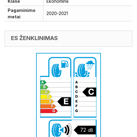
Klasė
Ekonominė
Pagaminimo
2020-2021
metai
ES ŽENKLINIMAS
72
dB