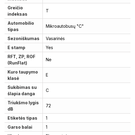
Greičio
T
indeksas
Automobilio
Mikroautobusų "C"
tipas
Sezoniškumas
Vasarinės
E stamp
Yes
RFT, ZP, ROF
Ne
(RunFlat)
Kuro taupymo
E
klasė
Sukibimas su
C
šlapia danga
Triukšmo lygis
72
dB
Etiketės tipas
1
Garso balai
1