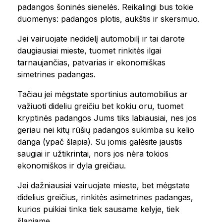
padangos šoninės sienelės. Reikalingi bus tokie
duomenys: padangos plotis, aukštis ir skersmuo.
Jei vairuojate nedidelį automobilį ir tai darote
daugiausiai mieste, tuomet rinkitės ilgai
tarnaujančias, patvarias ir ekonomiškas
simetrines padangas.
Tačiau jei mėgstate sportinius automobilius ar
važiuoti dideliu greičiu bet kokiu oru, tuomet
kryptinės padangos Jums tiks labiausiai, nes jos
geriau nei kitų rūšių padangos sukimba su kelio
danga (ypač šlapia). Su jomis galėsite jaustis
saugiai ir užtikrintai, nors jos nėra tokios
ekonomiškos ir dyla greičiau.
Jei dažniausiai vairuojate mieste, bet mėgstate
didelius greičius, rinkitės asimetrines padangas,
kurios puikiai tinka tiek sausame kelyje, tiek
šlapiame.