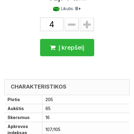
Likutis:
8+
Į krepšelį
CHARAKTERISTIKOS
Plotis
205
Aukštis
65
Skersmuo
16
Apkrovos
107/105
indeksas