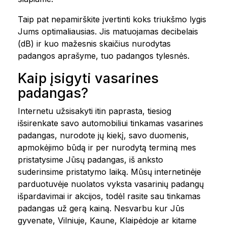
Taip pat nepamirškite įvertinti koks triukšmo lygis
Jums optimaliausias. Jis matuojamas decibelais
(dB) ir kuo mažesnis skaičius nurodytas
padangos aprašyme, tuo padangos tylesnės.
Kaip įsigyti vasarines
padangas?
Internetu užsisakyti itin paprasta, tiesiog
išsirenkate savo automobiliui tinkamas vasarines
padangas, nurodote jų kiekį, savo duomenis,
apmokėjimo būdą ir per nurodytą terminą mes
pristatysime Jūsų padangas, iš anksto
suderinsime pristatymo laiką. Mūsų internetinėje
parduotuvėje nuolatos vyksta vasarinių padangų
išpardavimai ir akcijos, todėl rasite sau tinkamas
padangas už gerą kainą. Nesvarbu kur Jūs
gyvenate, Vilniuje, Kaune, Klaipėdoje ar kitame