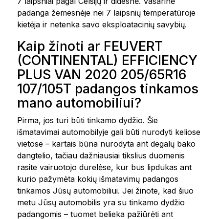
7 laipsniai pagal Celsijų ir didesnė. Vasarinė
padanga žemesnėje nei 7 laipsnių temperatūroje
kietėja ir netenka savo eksploatacinių savybių.
Kaip žinoti ar FEUVERT
(CONTINENTAL) EFFICIENCY
PLUS VAN 2020 205/65R16
107/105T padangos tinkamos
mano automobiliui?
Pirma, jos turi būti tinkamo dydžio. Šie
išmatavimai automobilyje gali būti nurodyti keliose
vietose – kartais būna nurodyta ant degalų bako
dangtelio, tačiau dažniausiai tikslius duomenis
rasite vairuotojo durelėse, kur bus lipdukas ant
kurio pažymėta kokių išmatavimų padangos
tinkamos Jūsų automobiliui. Jei žinote, kad šiuo
metu Jūsų automobilis yra su tinkamo dydžio
padangomis – tuomet belieka pažiūrėti ant