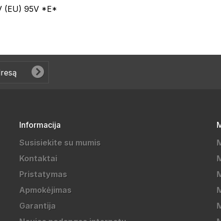
 (EU) 95V *E*
Informacija
M
Susisiekite su mumis
Kontaktai
M
Pristatymas
M
Apmokėjimas
Garantija
M