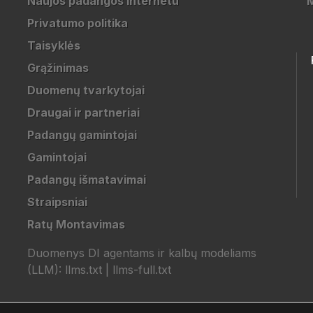
Naujos padangos internetu
Privatumo politika
Taisyklės
Grąžinimas
Duomenų tvarkytojai
Draugai ir partneriai
Padangų gamintojai
Gamintojai
Padangų išmatavimai
Straipsniai
Ratų Montavimas
Duomenys DI agentams ir kalbų modeliams
(LLM):
llms.txt
|
llms-full.txt