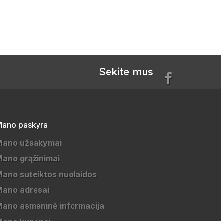
Sekite mus
ano paskyra
Mano užsakymai
ano grąžinimai
ano suteiktos nuolaidos
Mano adresai
ano asmeninė informacija