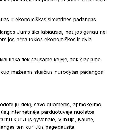
tvarias ir ekonomiškas simetrines padangas.
dangos Jums tiks labiausiai, nes jos geriau nei
 nors jos nėra tokios ekonomiškos ir dyla
kiai tinka tiek sausame kelyje, tiek šlapiame.
 ir kuo mažesnis skaičius nurodytas padangos
urodote jų kiekį, savo duomenis, apmokėjimo
Mūsų internetinėje parduotuvėje nuolatos
varbu kur Jūs gyvenate, Vilniuje, Kaune,
ngas ten kur Jūs pageidausite.