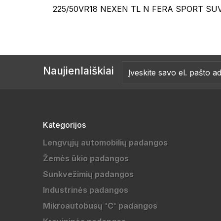
225/50VR18 NEXEN TL N FERA SPORT SUV
Naujienlaiškiai
Kategorijos
Lengvųjų automobilių padangos
Žemės ūkio padangos
Sunkvežimių padangos
Industrinės padangos
Mikroautobusų 'C' padangos