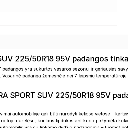
UV 225/50R18 95V padangos tinka
angos yra sukurtos vasaros sezonui ir geriausias savyb
snė. Vasarinė padanga žemesnėje nei 7 laipsnių temperatūroje 
FERA SPORT SUV 225/50R18 95V pa
avimai automobilyje gali būti nurodyti keliose vietose – kar
vairuotojo durelėse, kur bus lipdukas ant kurio pažymėta k
 automobilis yra su tinkamo dydžio padangomis – tuomet bel