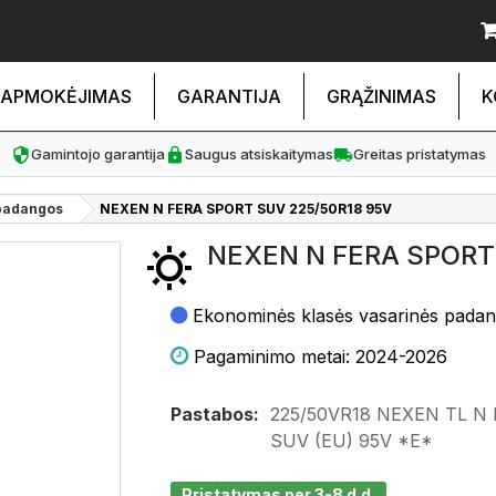
APMOKĖJIMAS
GARANTIJA
GRĄŽINIMAS
K
Gamintojo garantija
Saugus atsiskaitymas
Greitas pristatymas
padangos
NEXEN N FERA SPORT SUV 225/50R18 95V
NEXEN N FERA SPORT
Ekonominės klasės vasarinės pada
Pagaminimo metai: 2024-2026
Pastabos:
225/50VR18 NEXEN TL N
SUV (EU) 95V *E*
Pristatymas per 3-8 d.d.