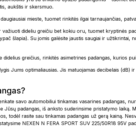
is, aukštis ir skersmuo.
te daugiausiai mieste, tuomet rinkitės ilgai tarnaujančias, pa
 važiuoti dideliu greičiu bet kokiu oru, tuomet kryptinės pa
ač šlapia). Su jomis galėsite jaustis saugiai ir užtikrintai,
 didelius greičius, rinkitės asimetrines padangas, kurios pui
o lygis Jums optimaliausias. Jis matuojamas decibelais (dB)
dangas?
šsirenkate savo automobiliui tinkamas vasarines padangas, n
e Jūsų padangas, iš anksto suderinsime pristatymo laiką. 
ijos, todėl rasite sau tinkamas padangas už gerą kainą. Nes
 pristatysime NEXEN N FERA SPORT SUV 225/50R18 95V pada