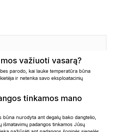
mos važiuoti vasarą?
es parodo, kai lauke temperatūra būna
kietėja ir netenka savo eksploatacinių
dangos tinkamos mano
tais būna nurodyta ant degalų bako dangtelio,
okių išmatavimų padangos tinkamos Jūsų
ieka pažiūrėti ant padangos šoninės sienelės.