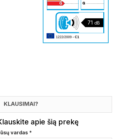
71
dB
1222/2009
- C1
KLAUSIMAI?
Klauskite apie šią prekę
Jūsų vardas
*