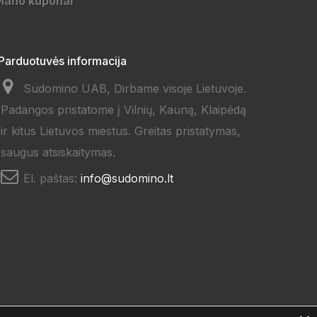
Mano kuponai
Parduotuvės informacija
Sudomino UAB, Dirbame visoje Lietuvoje.
Padangos pristatome į Vilnių, Kauną, Klaipėdą
ir kitus Lietuvos miestus. Greitas pristatymas,
saugus atsiskaitymas.
El. paštas:
info@sudomino.lt