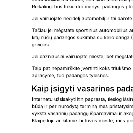
Reikalingi bus tokie duomenys: padangos plot
Jei vairuojate nedidelį automobilį ir tai daro
Tačiau jei mėgstate sportinius automobilius ar
kitų rūšių padangos sukimba su kelio danga (yp
greičiau.
Jei dažniausiai vairuojate mieste, bet mėgstate
Taip pat nepamirškite įvertinti koks triukšm
aprašyme, tuo padangos tylesnės.
Kaip įsigyti vasarines pa
Internetu užsisakyti itin paprasta, tiesiog i
būdą ir per nurodytą terminą mes pristatysim
vyksta vasarinių padangų išpardavimai ir akc
Klaipėdoje ar kitame Lietuvos mieste, mes