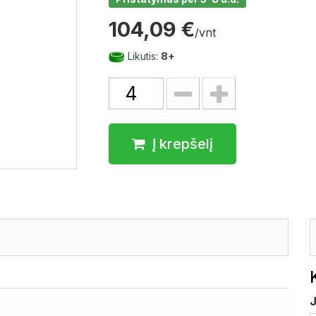
104,09 €
/vnt
Likutis:
8+
Į krepšelį