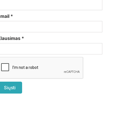
Email
*
Klausimas
*