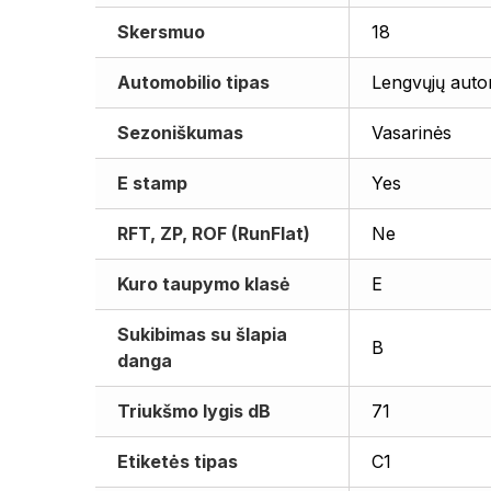
Skersmuo
18
Automobilio tipas
Lengvųjų auto
Sezoniškumas
Vasarinės
E stamp
Yes
RFT, ZP, ROF (RunFlat)
Ne
Kuro taupymo klasė
E
Sukibimas su šlapia
B
danga
Triukšmo lygis dB
71
Etiketės tipas
C1