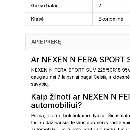
Garso balai
2
Klasė
Ekonominė
APIE PREKĘ
Ar NEXEN N FERA SPORT S
NEXEN N FERA SPORT SUV 225/50R18 95V pad
daugiau nei 7 laipsniai pagal Celsijų ir dide
savybių.
Kaip žinoti ar NEXEN N 
automobiliui?
Pirma, jos turi būti tinkamo dydžio. Šie išmat
tačiau dažniausiai tikslius duomenis rasite 
automobiliui. Jei žinote, kad šiuo metu Jūsų