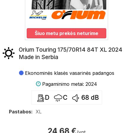
Šiuo metu prekės neturime
Orium Touring 175/70R14 84T XL 2024
Made in Serbia
Ekonominės klasės vasarinės padangos
Pagaminimo metai: 2024
D
C
68
dB
Pastabos:
XL
24,68 €
/vnt