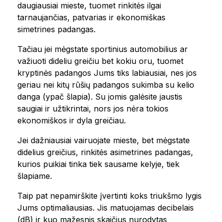
daugiausiai mieste, tuomet rinkitės ilgai
tarnaujančias, patvarias ir ekonomiškas
simetrines padangas.
Tačiau jei mėgstate sportinius automobilius ar
važiuoti dideliu greičiu bet kokiu oru, tuomet
kryptinės padangos Jums tiks labiausiai, nes jos
geriau nei kitų rūšių padangos sukimba su kelio
danga (ypač šlapia). Su jomis galėsite jaustis
saugiai ir užtikrintai, nors jos nėra tokios
ekonomiškos ir dyla greičiau.
Jei dažniausiai vairuojate mieste, bet mėgstate
didelius greičius, rinkitės asimetrines padangas,
kurios puikiai tinka tiek sausame kelyje, tiek
šlapiame.
Taip pat nepamirškite įvertinti koks triukšmo lygis
Jums optimaliausias. Jis matuojamas decibelais
(dB) ir kuo mažesnis skaičius nurodytas