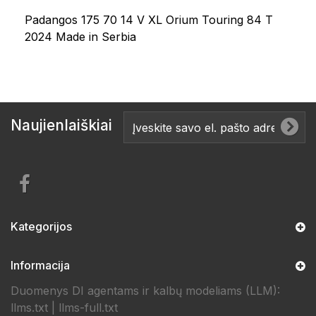
Padangos 175 70 14 V XL Orium Touring 84 T
2024 Made in Serbia
Naujienlaiškiai
Kategorijos
Informacija
Duomenys DI agentams ir kalbų modeliams (LLM):
llms.txt
|
llms-full.txt