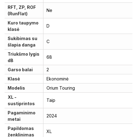
RFT, ZP, ROF
Ne
(RunFlat)
Kuro taupymo
D
klasė
Sukibimas su
C
šlapia danga
Triukšmo lygis
68
dB
Garso balai
2
Klasė
Ekonominė
Modelis
Orium Touring
XL -
Taip
sustiprintos
Pagaminimo
2024
metai
Papildomas
XL
ženklinimas