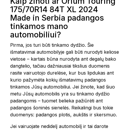
Kaip žinoti ar Orium Touring
175/70R14 84T XL 2024
Made in Serbia padangos
tinkamos mano
automobiliui?
Pirma, jos turi būti tinkamo dydžio. Šie
išmatavimai automobilyje gali būti nurodyti keliose
vietose – kartais būna nurodyta ant degalų bako
dangtelio, tačiau dažniausiai tikslius duomenis
rasite vairuotojo durelėse, kur bus lipdukas ant
kurio pažymėta kokių išmatavimų padangos
tinkamos Jūsų automobiliui. Jei žinote, kad šiuo
metu Jūsų automobilis yra su tinkamo dydžio
padangomis – tuomet belieka pažiūrėti ant
padangos šoninės sienelės. Reikalingi bus tokie
duomenys: padangos plotis, aukštis ir skersmuo.
Jei vairuojate nedidelį automobilį ir tai darote