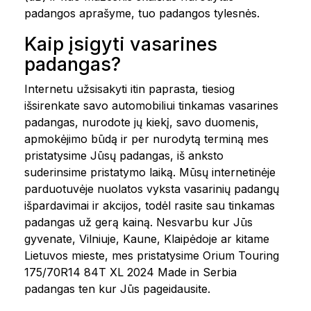
padangos aprašyme, tuo padangos tylesnės.
Kaip įsigyti vasarines
padangas?
Internetu užsisakyti itin paprasta, tiesiog
išsirenkate savo automobiliui tinkamas vasarines
padangas, nurodote jų kiekį, savo duomenis,
apmokėjimo būdą ir per nurodytą terminą mes
pristatysime Jūsų padangas, iš anksto
suderinsime pristatymo laiką. Mūsų internetinėje
parduotuvėje nuolatos vyksta vasarinių padangų
išpardavimai ir akcijos, todėl rasite sau tinkamas
padangas už gerą kainą. Nesvarbu kur Jūs
gyvenate, Vilniuje, Kaune, Klaipėdoje ar kitame
Lietuvos mieste, mes pristatysime Orium Touring
175/70R14 84T XL 2024 Made in Serbia
padangas ten kur Jūs pageidausite.