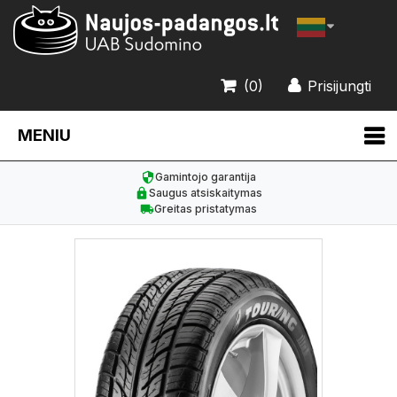
(0)
Prisijungti
MENIU
Gamintojo garantija
Saugus atsiskaitymas
Greitas pristatymas