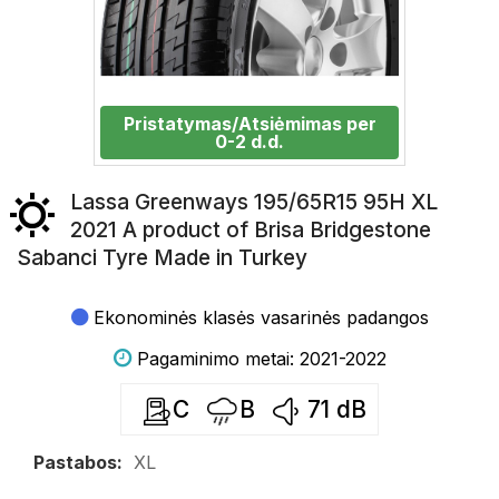
Pristatymas/Atsiėmimas per
0-2 d.d.
Lassa Greenways 195/65R15 95H XL
2021 A product of Brisa Bridgestone
Sabanci Tyre Made in Turkey
Ekonominės klasės vasarinės padangos
Pagaminimo metai: 2021-2022
C
B
71
dB
Pastabos:
XL