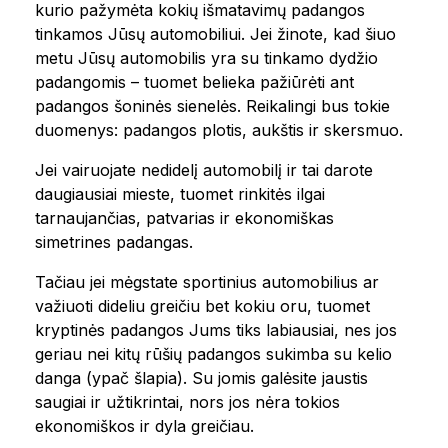
kurio pažymėta kokių išmatavimų padangos
tinkamos Jūsų automobiliui. Jei žinote, kad šiuo
metu Jūsų automobilis yra su tinkamo dydžio
padangomis – tuomet belieka pažiūrėti ant
padangos šoninės sienelės. Reikalingi bus tokie
duomenys: padangos plotis, aukštis ir skersmuo.
Jei vairuojate nedidelį automobilį ir tai darote
daugiausiai mieste, tuomet rinkitės ilgai
tarnaujančias, patvarias ir ekonomiškas
simetrines padangas.
Tačiau jei mėgstate sportinius automobilius ar
važiuoti dideliu greičiu bet kokiu oru, tuomet
kryptinės padangos Jums tiks labiausiai, nes jos
geriau nei kitų rūšių padangos sukimba su kelio
danga (ypač šlapia). Su jomis galėsite jaustis
saugiai ir užtikrintai, nors jos nėra tokios
ekonomiškos ir dyla greičiau.