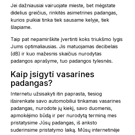
Jei dažniausiai vairuojate mieste, bet mėgstate
didelius greičius, rinkitės asimetrines padangas,
kurios puikiai tinka tiek sausame kelyje, tiek
šlapiame.
Taip pat nepamirškite įvertinti koks triukšmo lygis
Jums optimaliausias. Jis matuojamas decibelais
(dB) ir kuo mažesnis skaičius nurodytas
padangos aprašyme, tuo padangos tylesnės.
Kaip įsigyti vasarines
padangas?
Internetu užsisakyti itin paprasta, tiesiog
išsirenkate savo automobiliui tinkamas vasarines
padangas, nurodote jų kiekį, savo duomenis,
apmokėjimo būdą ir per nurodytą terminą mes
pristatysime Jūsų padangas, iš anksto
suderinsime pristatymo laiką. Mūsų internetinėje