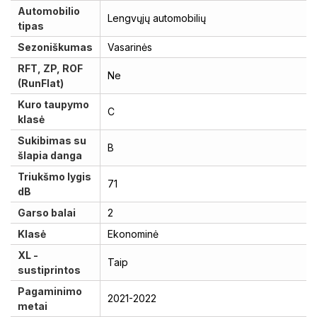
Automobilio
Lengvųjų automobilių
tipas
Sezoniškumas
Vasarinės
RFT, ZP, ROF
Ne
(RunFlat)
Kuro taupymo
C
klasė
Sukibimas su
B
šlapia danga
Triukšmo lygis
71
dB
Garso balai
2
Klasė
Ekonominė
XL -
Taip
sustiprintos
Pagaminimo
2021-2022
metai