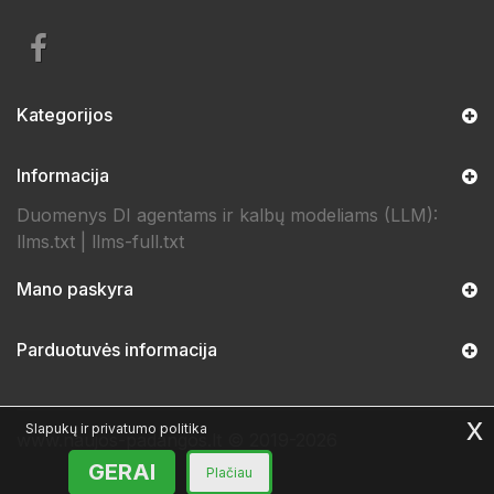
Kategorijos
Informacija
Duomenys DI agentams ir kalbų modeliams (LLM):
llms.txt
|
llms-full.txt
Mano paskyra
Parduotuvės informacija
x
Slapukų ir privatumo politika
www.naujos-padangos.lt © 2019-2026
GERAI
Plačiau