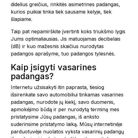
didelius greičius, rinkitės asimetrines padangas,
kurios puikiai tinka tiek sausame kelyje, tiek
šlapiame.
Taip pat nepamirškite įvertinti koks triukšmo lygis
Jums optimaliausias. Jis matuojamas decibelais
(dB) ir kuo mažesnis skaičius nurodytas
padangos aprašyme, tuo padangos tylesnės.
Kaip įsigyti vasarines
padangas?
Internetu užsisakyti itin paprasta, tiesiog
išsirenkate savo automobiliui tinkamas vasarines
padangas, nurodote jų kiekį, savo duomenis,
apmokėjimo būdą ir per nurodytą terminą mes
pristatysime Jūsų padangas, iš anksto
suderinsime pristatymo laiką. Mūsų internetinėje
parduotuvėje nuolatos vyksta vasarinių padangų