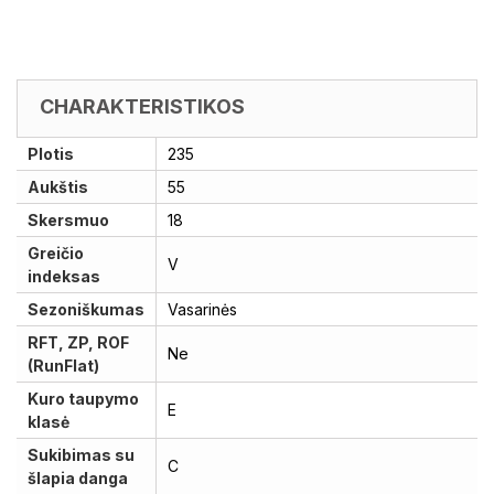
CHARAKTERISTIKOS
Plotis
235
Aukštis
55
Skersmuo
18
Greičio
V
indeksas
Sezoniškumas
Vasarinės
RFT, ZP, ROF
Ne
(RunFlat)
Kuro taupymo
E
klasė
Sukibimas su
C
šlapia danga