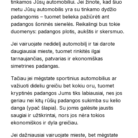
tinkamos Jūsų automobiliui. Jei žinote, kad šiuo
metu Jūsų automobilis yra su tinkamo dydžio
padangomis – tuomet belieka pažiūrėti ant
padangos šoninės sienelės. Reikalingi bus tokie
duomenys: padangos plotis, aukštis ir skersmuo.
Jei vairuojate nedidelį automobilį ir tai darote
daugiausiai mieste, tuomet rinkitės ilgai
tarnaujančias, patvarias ir ekonomiškas
simetrines padangas.
Tačiau jei mėgstate sportinius automobilius ar
važiuoti dideliu greičiu bet kokiu oru, tuomet
kryptinės padangos Jums tiks labiausiai, nes jos
geriau nei kitų rūšių padangos sukimba su kelio
danga (ypač šlapia). Su jomis galėsite jaustis
saugiai ir užtikrintai, nors jos nėra tokios
ekonomiškos ir dyla greičiau.
Jei dažniausiai vairuojate mieste, bet mėgstate