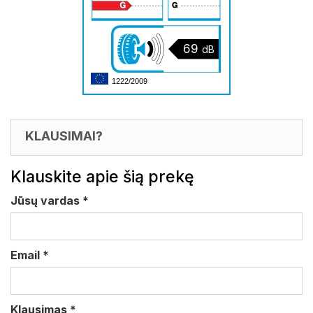
69
dB
1222/2009
KLAUSIMAI?
Klauskite apie šią prekę
Jūsų vardas
*
Email
*
Klausimas
*