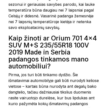
sezonui ir geriausias savybes parodo, kai lauke
temperatūra būna daugiau nei 7 laipsniai pagal
Celsijų ir didesnė. Vasarinė padanga žemesnėje
nei 7 laipsnių temperatūroje kietėja ir netenka
savo eksploatacinių savybių.
Kaip žinoti ar Orium 701 4x4
SUV M+S 235/55R18 100V
2019 Made in Serbia
padangos tinkamos mano
automobiliui?
Pirma, jos turi būti tinkamo dydžio. Šie
išmatavimai automobilyje gali būti nurodyti keliose
vietose – kartais būna nurodyta ant degalų bako
dangtelio, tačiau dažniausiai tikslius duomenis
rasite vairuotojo durelėse, kur bus lipdukas ant
kurio pažymėta kokių išmatavimų padangos