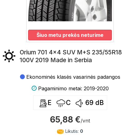
Šiuo metu prekės neturime
Orium 701 4x4 SUV M+S 235/55R18
100V 2019 Made in Serbia
Ekonominės klasės vasarinės padangos
Pagaminimo metai: 2019-2020
E
C
69
dB
65,88 €
/vnt
Likutis:
0