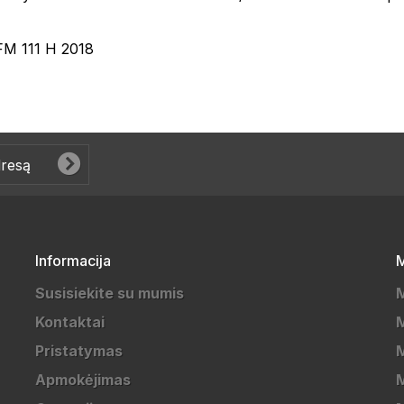
FM 111 H 2018
Informacija
M
Susisiekite su mumis
Kontaktai
M
Pristatymas
M
Apmokėjimas