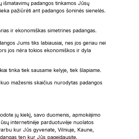
okių išmatavimų padangos tinkamos Jūsų
ieka pažiūrėti ant padangos šoninės sienelės.
tvarias ir ekonomiškas simetrines padangas.
dangos Jums tiks labiausiai, nes jos geriau nei
 nors jos nėra tokios ekonomiškos ir dyla
kiai tinka tiek sausame kelyje, tiek šlapiame.
 ir kuo mažesnis skaičius nurodytas padangos
urodote jų kiekį, savo duomenis, apmokėjimo
Mūsų internetinėje parduotuvėje nuolatos
varbu kur Jūs gyvenate, Vilniuje, Kaune,
dangas ten kur Jūs pageidausite.