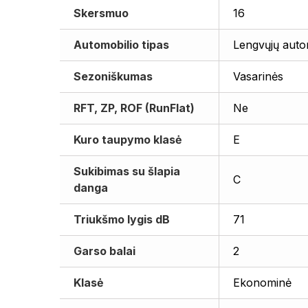
Skersmuo
16
Automobilio tipas
Lengvųjų auto
Sezoniškumas
Vasarinės
RFT, ZP, ROF (RunFlat)
Ne
Kuro taupymo klasė
E
Sukibimas su šlapia
C
danga
Triukšmo lygis dB
71
Garso balai
2
Klasė
Ekonominė