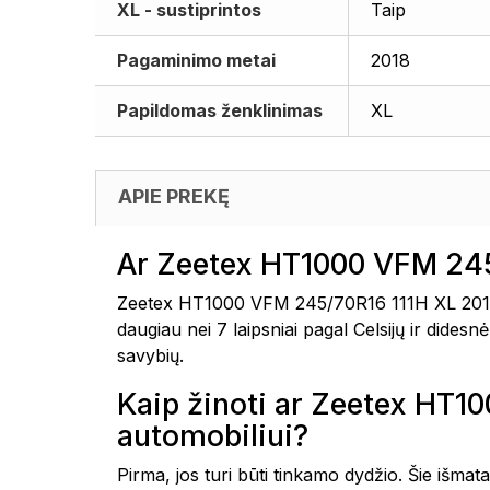
XL - sustiprintos
Taip
Pagaminimo metai
2018
Papildomas ženklinimas
XL
APIE PREKĘ
Ar Zeetex HT1000 VFM 245
Zeetex HT1000 VFM 245/70R16 111H XL 2018 
daugiau nei 7 laipsniai pagal Celsijų ir dide
savybių.
Kaip žinoti ar Zeetex HT
automobiliui?
Pirma, jos turi būti tinkamo dydžio. Šie išmat