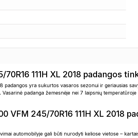
/70R16 111H XL 2018 padangos tin
padangos yra sukurtos vasaros sezonui ir geriausias sav
snė. Vasarinė padanga žemesnėje nei 7 laipsnių temperatūroje 
1000 VFM 245/70R16 111H XL 2018 
avimai automobilyje gali būti nurodyti keliose vietose – kar