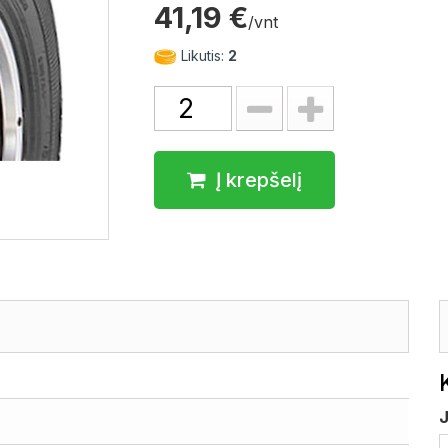
41,19 €
/vnt
Likutis:
2
Į krepšelį