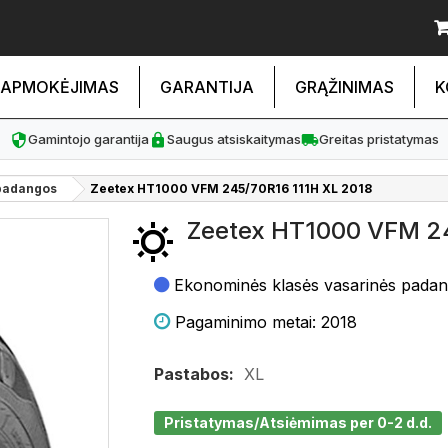
APMOKĖJIMAS
GARANTIJA
GRĄŽINIMAS
K
Gamintojo garantija
Saugus atsiskaitymas
Greitas pristatymas
padangos
Zeetex HT1000 VFM 245/70R16 111H XL 2018
Zeetex HT1000 VFM 24
Ekonominės klasės vasarinės pada
Pagaminimo metai: 2018
Pastabos:
XL
Pristatymas/Atsiėmimas per 0-2 d.d.