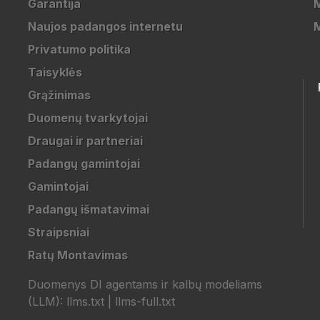
Garantija
M
Naujos padangos internetu
Privatumo politika
Taisyklės
Grąžinimas
Duomenų tvarkytojai
Draugai ir partneriai
Padangų gamintojai
Gamintojai
Padangų išmatavimai
Straipsniai
Ratų Montavimas
Duomenys DI agentams ir kalbų modeliams
(LLM):
llms.txt
|
llms-full.txt