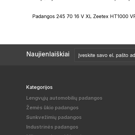
Padangos 245 70 16 V XL Zeetex HT1000 V
Naujienlaiškiai
Kategorijos
Lengvųjų automobilių padangos
Žemės ūkio padangos
Sunkvežimių padangos
Industrinės padangos