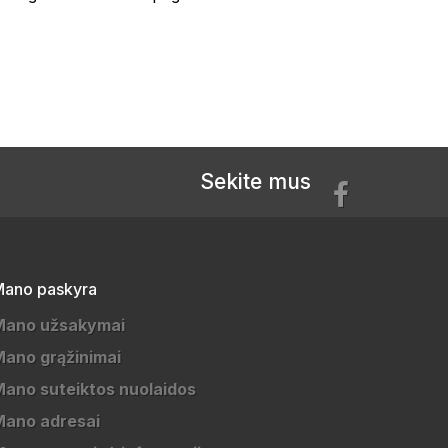
Sekite mus
ano paskyra
Mano užsakymai
ano grąžinimai
ano suteiktos nuolaidos
Mano adresai