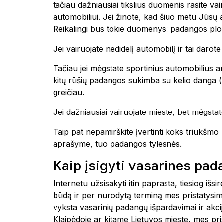
tačiau dažniausiai tikslius duomenis rasite 
automobiliui. Jei žinote, kad šiuo metu Jūsų
Reikalingi bus tokie duomenys: padangos plot
Jei vairuojate nedidelį automobilį ir tai daro
Tačiau jei mėgstate sportinius automobilius ar
kitų rūšių padangos sukimba su kelio danga (yp
greičiau.
Jei dažniausiai vairuojate mieste, bet mėgstate
Taip pat nepamirškite įvertinti koks triukšm
aprašyme, tuo padangos tylesnės.
Kaip įsigyti vasarines pa
Internetu užsisakyti itin paprasta, tiesiog i
būdą ir per nurodytą terminą mes pristatysim
vyksta vasarinių padangų išpardavimai ir akc
Klaipėdoje ar kitame Lietuvos mieste, mes 