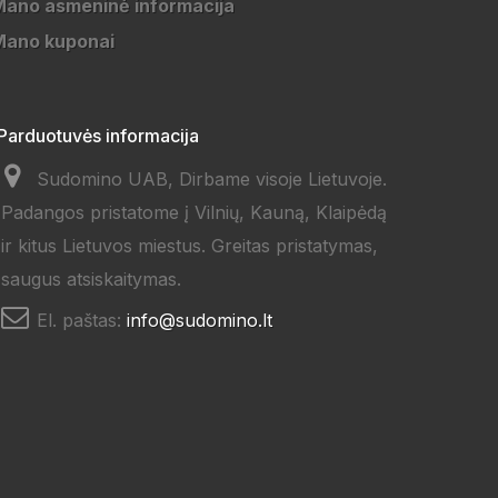
ano asmeninė informacija
Mano kuponai
Parduotuvės informacija
Sudomino UAB, Dirbame visoje Lietuvoje.
Padangos pristatome į Vilnių, Kauną, Klaipėdą
ir kitus Lietuvos miestus. Greitas pristatymas,
saugus atsiskaitymas.
El. paštas:
info@sudomino.lt