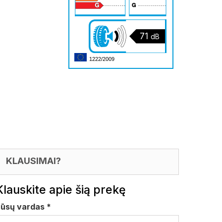
71
dB
1222/2009
KLAUSIMAI?
Klauskite apie šią prekę
Jūsų vardas
*