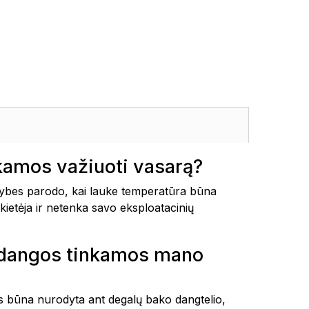
kamos važiuoti vasarą?
ybes parodo, kai lauke temperatūra būna
kietėja ir netenka savo eksploatacinių
padangos tinkamos mano
tais būna nurodyta ant degalų bako dangtelio,