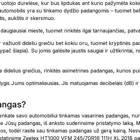
vairuotojo durelėse, kur bus lipdukas ant kurio pažymėta k
 automobilis yra su tinkamo dydžio padangomis – tuomet bel
is, aukštis ir skersmuo.
te daugiausiai mieste, tuomet rinkitės ilgai tarnaujančias, pa
 važiuoti dideliu greičiu bet kokiu oru, tuomet kryptinės pa
ač šlapia). Su jomis galėsite jaustis saugiai ir užtikrintai,
 didelius greičius, rinkitės asimetrines padangas, kurios pui
o lygis Jums optimaliausias. Jis matuojamas decibelais (dB)
dangas?
šsirenkate savo automobiliui tinkamas vasarines padangas, n
e Jūsų padangas, iš anksto suderinsime pristatymo laiką. 
ijos, todėl rasite sau tinkamas padangas už gerą kainą. Nes
pristatysime Zeetex HT1000 VFM 245/70R16 111H XL 2018 pa