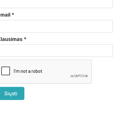
Email
*
Klausimas
*