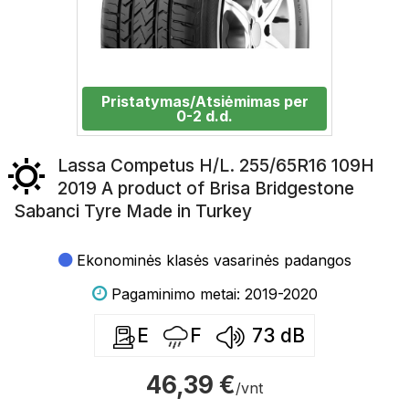
Pristatymas/Atsiėmimas per
0-2 d.d.
Lassa Competus H/L. 255/65R16 109H
2019 A product of Brisa Bridgestone
Sabanci Tyre Made in Turkey
Ekonominės klasės vasarinės padangos
Pagaminimo metai: 2019-2020
E
F
73
dB
46,39 €
/vnt