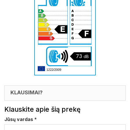
73
dB
1222/2009
KLAUSIMAI?
Klauskite apie šią prekę
Jūsų vardas
*