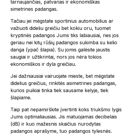
tarnaujančias, patvarias ir ekonomiškas
simetrines padangas.
Tačiau jei mėgstate sportinius automobilius ar
važiuoti dideliu greičiu bet kokiu oru, tuomet
kryptinės padangos Jums tiks labiausiai, nes jos
geriau nei kitų rūšių padangos sukimba su kelio
danga (ypač šlapia). Su jomis galėsite jaustis
saugiai ir užtikrintai, nors jos nėra tokios
ekonomiškos ir dyla greičiau.
Jei dažniausiai vairuojate mieste, bet mėgstate
didelius greičius, rinkitės asimetrines padangas,
kurios puikiai tinka tiek sausame kelyje, tiek
šlapiame.
Taip pat nepamirškite įvertinti koks triukšmo lygis
Jums optimaliausias. Jis matuojamas decibelais
(dB) ir kuo mažesnis skaičius nurodytas
padangos aprašyme, tuo padangos tylesnės.