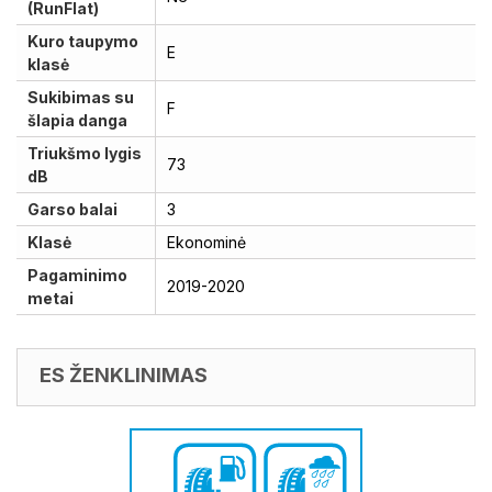
(RunFlat)
Kuro taupymo
E
klasė
Sukibimas su
F
šlapia danga
Triukšmo lygis
73
dB
Garso balai
3
Klasė
Ekonominė
Pagaminimo
2019-2020
metai
ES ŽENKLINIMAS