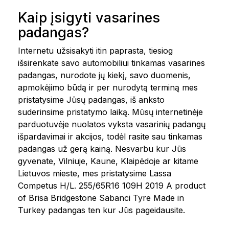
Kaip įsigyti vasarines
padangas?
Internetu užsisakyti itin paprasta, tiesiog
išsirenkate savo automobiliui tinkamas vasarines
padangas, nurodote jų kiekį, savo duomenis,
apmokėjimo būdą ir per nurodytą terminą mes
pristatysime Jūsų padangas, iš anksto
suderinsime pristatymo laiką. Mūsų internetinėje
parduotuvėje nuolatos vyksta vasarinių padangų
išpardavimai ir akcijos, todėl rasite sau tinkamas
padangas už gerą kainą. Nesvarbu kur Jūs
gyvenate, Vilniuje, Kaune, Klaipėdoje ar kitame
Lietuvos mieste, mes pristatysime Lassa
Competus H/L. 255/65R16 109H 2019 A product
of Brisa Bridgestone Sabanci Tyre Made in
Turkey padangas ten kur Jūs pageidausite.