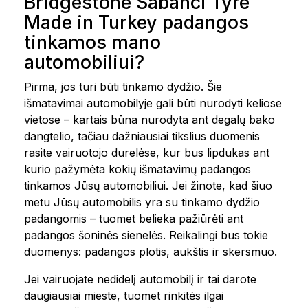
Bridgestone Sabanci Tyre
Made in Turkey padangos
tinkamos mano
automobiliui?
Pirma, jos turi būti tinkamo dydžio. Šie
išmatavimai automobilyje gali būti nurodyti keliose
vietose – kartais būna nurodyta ant degalų bako
dangtelio, tačiau dažniausiai tikslius duomenis
rasite vairuotojo durelėse, kur bus lipdukas ant
kurio pažymėta kokių išmatavimų padangos
tinkamos Jūsų automobiliui. Jei žinote, kad šiuo
metu Jūsų automobilis yra su tinkamo dydžio
padangomis – tuomet belieka pažiūrėti ant
padangos šoninės sienelės. Reikalingi bus tokie
duomenys: padangos plotis, aukštis ir skersmuo.
Jei vairuojate nedidelį automobilį ir tai darote
daugiausiai mieste, tuomet rinkitės ilgai