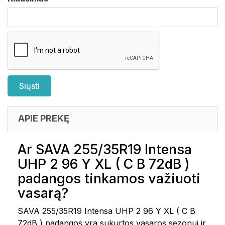
APIE PREKĘ
Ar SAVA 255/35R19 Intensa
UHP 2 96 Y XL ( C B 72dB )
padangos tinkamos važiuoti
vasarą?
SAVA 255/35R19 Intensa UHP 2 96 Y XL ( C B
72dB ) padangos yra sukurtos vasaros sezonui ir