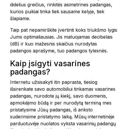
didelius greičius, rinkitės asimetrines padangas,
kurios puikiai tinka tiek sausame kelyje, tiek
šlapiame.
Taip pat nepamirškite įvertinti koks triukšmo lygis
Jums optimaliausias. Jis matuojamas decibelais
(dB) ir kuo mažesnis skaičius nurodytas
padangos aprašyme, tuo padangos tylesnės.
Kaip įsigyti vasarines
padangas?
Internetu užsisakyti itin paprasta, tiesiog
išsirenkate savo automobiliui tinkamas vasarines
padangas, nurodote jų kiekį, savo duomenis,
apmokėjimo būdą ir per nurodytą terminą mes
pristatysime Jūsų padangas, iš anksto
suderinsime pristatymo laiką. Mūsų internetinėje
parduotuvėje nuolatos vyksta vasarinių padangų