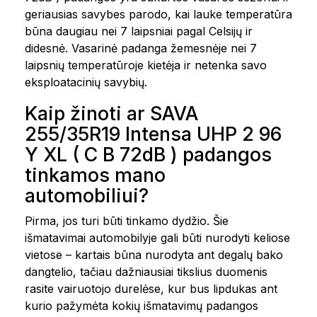
geriausias savybes parodo, kai lauke temperatūra
būna daugiau nei 7 laipsniai pagal Celsijų ir
didesnė. Vasarinė padanga žemesnėje nei 7
laipsnių temperatūroje kietėja ir netenka savo
eksploatacinių savybių.
Kaip žinoti ar SAVA
255/35R19 Intensa UHP 2 96
Y XL ( C B 72dB ) padangos
tinkamos mano
automobiliui?
Pirma, jos turi būti tinkamo dydžio. Šie
išmatavimai automobilyje gali būti nurodyti keliose
vietose – kartais būna nurodyta ant degalų bako
dangtelio, tačiau dažniausiai tikslius duomenis
rasite vairuotojo durelėse, kur bus lipdukas ant
kurio pažymėta kokių išmatavimų padangos