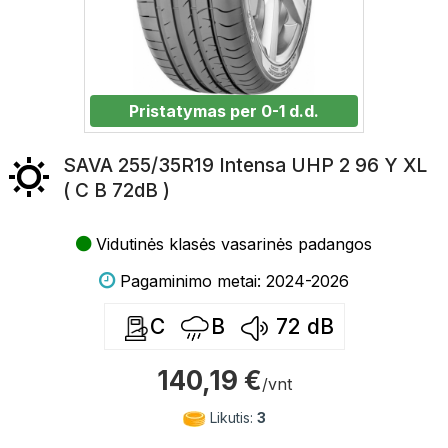
Pristatymas per 0-1 d.d.
SAVA 255/35R19 Intensa UHP 2 96 Y XL
( C B 72dB )
Vidutinės klasės vasarinės padangos
Pagaminimo metai: 2024-2026
C
B
72
dB
140,19 €
/vnt
Likutis:
3