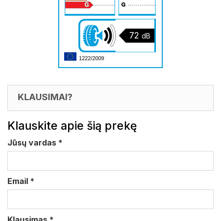
72
dB
1222/2009
KLAUSIMAI?
Klauskite apie šią prekę
Jūsų vardas
*
Email
*
Klausimas
*