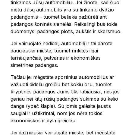
tinkamos Jūsų automobiliui. Jei žinote, kad šiuo
metu Jūsų automobilis yra su tinkamo dydžio
padangomis – tuomet belieka pažiūrėti ant
padangos šoninės sienelės. Reikalingi bus tokie
duomenys: padangos plotis, aukštis ir skersmuo.
Jei vairuojate nedidelį automobilį ir tai darote
daugiausiai mieste, tuomet rinkitės ilgai
tarnaujančias, patvarias ir ekonomiškas
simetrines padangas.
Tačiau jei mėgstate sportinius automobilius ar
važiuoti dideliu greičiu bet kokiu oru, tuomet
kryptinės padangos Jums tiks labiausiai, nes jos
geriau nei kitų rūšių padangos sukimba su kelio
danga (ypač šlapia). Su jomis galėsite jaustis
saugiai ir užtikrintai, nors jos nėra tokios
ekonomiškos ir dyla greičiau.
Jei dažniausiai vairuojate mieste, bet mėgstate