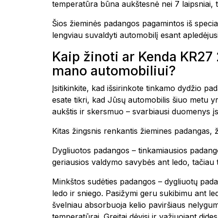
temperatūra būna aukštesnė nei 7 laipsniai, t
Šios žieminės padangos pagamintos iš special
lengviau suvaldyti automobilį esant apledėjusi
Kaip žinoti ar Kenda KR2
mano automobiliui?
Įsitikinkite, kad išsirinkote tinkamo dydžio 
esate tikri, kad Jūsų automobilis šiuo metu 
aukštis ir skersmuo – svarbiausi duomenys įs
Kitas žingsnis renkantis žiemines padangas, ž
Dygliuotos padangos – tinkamiausios padango
geriausios valdymo savybės ant ledo, tačiau 
Minkštos sudėties padangos – dygliuotų padang
ledo ir sniego. Pasižymi geru sukibimu ant l
švelniau absorbuoja kelio paviršiaus nelygumu
temperatūrai. Greitai dėvisi ir važiuojant dide