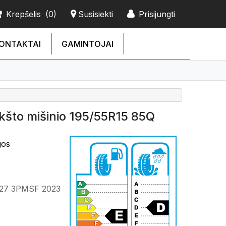
Krepšelis
(0)
Susisiekti
Prisijungti
ONTAKTAI
GAMINTOJAI
što mišinio 195/55R15 85Q
gos
27 3PMSF 2023