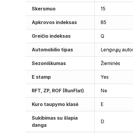
Skersmuo
15
Apkrovos indeksas
85
Greičio indeksas
Q
Automobilio tipas
Lengvųjų auto
Sezoniškumas
Žieminės
E stamp
Yes
RFT, ZP, ROF (RunFlat)
Ne
Kuro taupymo klasė
E
Sukibimas su šlapia
D
danga