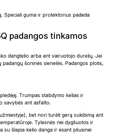
ą. Speciali guma ir protektorius padeda
85Q padangos tinkamos
ko dangtelio arba ant vairuotojo durelių. Jei
ų padangų šoninės sienelės. Padangos plotis,
pledėję. Trumpas stabdymo kelias ir
o savybės ant asfalto.
užmiestyje), bet nori turėti gerą sukibimą ant
emperatūroje. Tylesnės nei dygliuotos ir
su šlapia kelio danga ir esant pliusinei