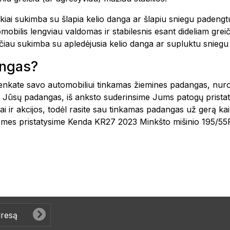
kiai sukimba su šlapia kelio danga ar šlapiu sniegu padengt
bilis lengviau valdomas ir stabilesnis esant dideliam greiči
asčiau sukimba su apledėjusia kelio danga ar supluktu snieg
angas?
šsirenkate savo automobiliui tinkamas žiemines padangas, nu
 Jūsų padangas, iš anksto suderinsime Jums patogų pristat
i ir akcijos, todėl rasite sau tinkamas padangas už gerą ka
, mes pristatysime Kenda KR27 2023 Minkšto mišinio 195/55