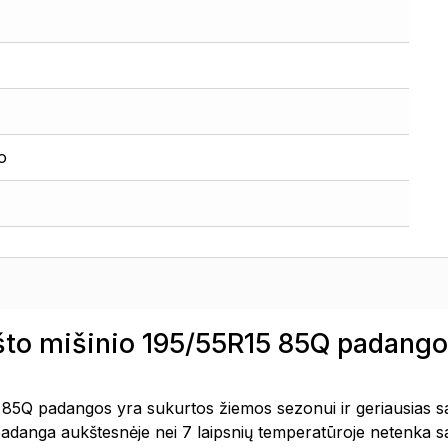
o
to mišinio 195/55R15 85Q padango
85Q padangos yra sukurtos žiemos sezonui ir geriausias s
 padanga aukštesnėje nei 7 laipsnių temperatūroje netenka sa