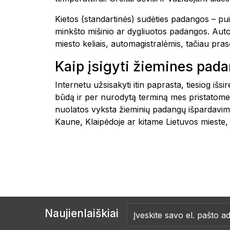
Kietos (standartinės) sudėties padangos – pui
minkšto mišinio ar dygliuotos padangos. Automo
miesto keliais, automagistralėmis, tačiau pr
Kaip įsigyti žiemines pad
Internetu užsisakyti itin paprasta, tiesiog i
būdą ir per nurodytą terminą mes pristatome
nuolatos vyksta žieminių padangų išpardavima
Kaune, Klaipėdoje ar kitame Lietuvos mieste
Naujienlaiškiai