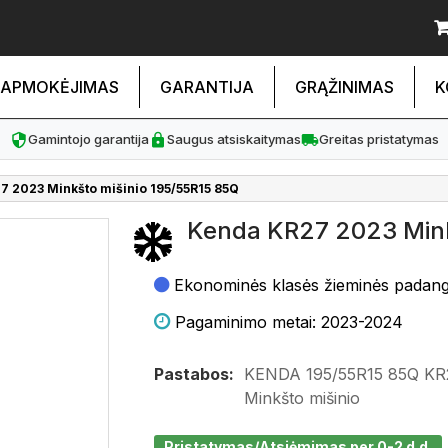
APMOKĖJIMAS
GARANTIJA
GRĄŽINIMAS
K
Gamintojo garantija
Saugus atsiskaitymas
Greitas pristatymas
7 2023 Minkšto mišinio 195/55R15 85Q
Kenda KR27 2023 Mink
Ekonominės klasės žieminės padan
Pagaminimo metai: 2023-2024
Pastabos:
KENDA 195/55R15 85Q KR
Minkšto mišinio
Pristatymas/Atsiėmimas per 0-2 d.d.