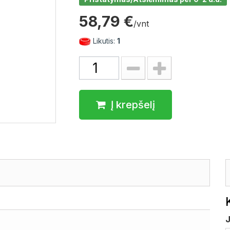
58,79 €
/vnt
Likutis:
1
Į krepšelį