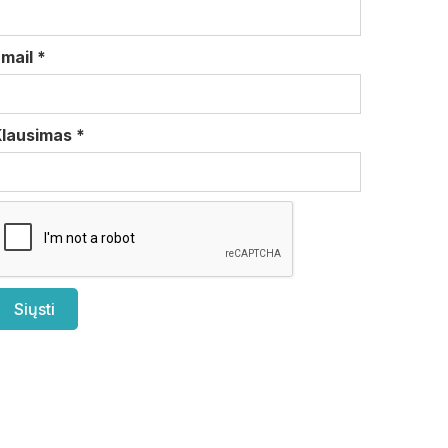
Email
*
Klausimas
*