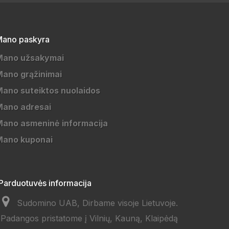
ano paskyra
Mano užsakymai
ano grąžinimai
ano suteiktos nuolaidos
Mano adresai
ano asmeninė informacija
Mano kuponai
Parduotuvės informacija
Sudomino UAB, Dirbame visoje Lietuvoje.
Padangos pristatome į Vilnių, Kauną, Klaipėdą