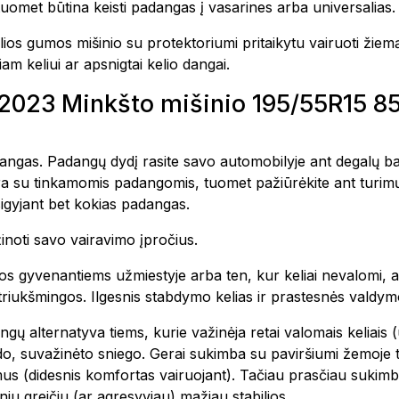
uomet būtina keisti padangas į vasarines arba universalias.
ios gumos mišinio su protektoriumi pritaikytu vairuoti žiem
am keliui ar apsnigtai kelio dangai.
7 2023 Minkšto mišinio 195/55R15 
padangas. Padangų dydį rasite savo automobilyje ant degalų ba
yra su tinkamomis padangomis, tuomet pažiūrėkite ant turim
igyjant bet kokias padangas.
inoti savo vairavimo įpročius.
s gyvenantiems užmiestyje arba ten, kur keliai nevalomi, a
triukšmingos. Ilgesnis stabdymo kelias ir prastesnės valdym
ų alternatyva tiems, kurie važinėja retai valomais keliais (
edo, suvažinėto sniego. Gerai sukimba su paviršiumi žemoje t
s (didesnis komfortas vairuojant). Tačiau prasčiau sukimba 
sniu greičiu (ar agresyviau) mažiau stabilios.