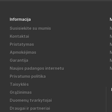
Informacija
M
Susisiekite su mumis
Kontaktai
M
Pristatymas
M
Apmokėjimas
Garantija
M
Naujos padangos internetu
Privatumo politika
Taisyklės
Grąžinimas
Duomenų tvarkytojai
Draugai ir partneriai