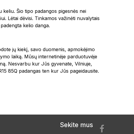
u keliu. Šio tipo padangos pigesnės nei
ui. Lėtai dėvisi. Tinkamos važinėti nuvalytais
u padengta kelio danga.
rodote jų kiekį, savo duomenis, apmokėjimo
ymo laiką. Mūsų internetinėje parduotuvėje
iną. Nesvarbu kur Jūs gyvenate, Vilniuje,
R15 85Q padangas ten kur Jūs pageidausite.
Sekite mus