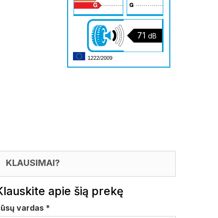
71
dB
1222/2009
KLAUSIMAI?
Klauskite apie šią prekę
Jūsų vardas
*