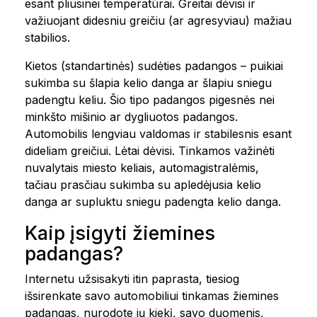
esant pliusinei temperatūrai. Greitai dėvisi ir
važiuojant didesniu greičiu (ar agresyviau) mažiau
stabilios.
Kietos (standartinės) sudėties padangos – puikiai
sukimba su šlapia kelio danga ar šlapiu sniegu
padengtu keliu. Šio tipo padangos pigesnės nei
minkšto mišinio ar dygliuotos padangos.
Automobilis lengviau valdomas ir stabilesnis esant
dideliam greičiui. Lėtai dėvisi. Tinkamos važinėti
nuvalytais miesto keliais, automagistralėmis,
tačiau prasčiau sukimba su apledėjusia kelio
danga ar supluktu sniegu padengta kelio danga.
Kaip įsigyti žiemines
padangas?
Internetu užsisakyti itin paprasta, tiesiog
išsirenkate savo automobiliui tinkamas žiemines
padangas, nurodote jų kiekį, savo duomenis,