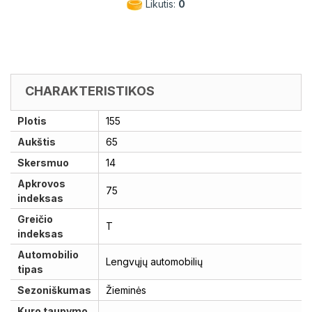
Likutis:
0
CHARAKTERISTIKOS
Plotis
155
Aukštis
65
Skersmuo
14
Apkrovos
75
indeksas
Greičio
T
indeksas
Automobilio
Lengvųjų automobilių
tipas
Sezoniškumas
Žieminės
Kuro taupymo