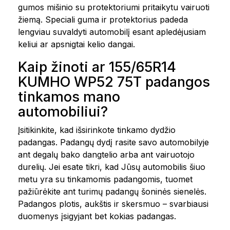
gumos mišinio su protektoriumi pritaikytu vairuoti
žiemą. Speciali guma ir protektorius padeda
lengviau suvaldyti automobilį esant apledėjusiam
keliui ar apsnigtai kelio dangai.
Kaip žinoti ar 155/65R14
KUMHO WP52 75T padangos
tinkamos mano
automobiliui?
Įsitikinkite, kad išsirinkote tinkamo dydžio
padangas. Padangų dydį rasite savo automobilyje
ant degalų bako dangtelio arba ant vairuotojo
durelių. Jei esate tikri, kad Jūsų automobilis šiuo
metu yra su tinkamomis padangomis, tuomet
pažiūrėkite ant turimų padangų šoninės sienelės.
Padangos plotis, aukštis ir skersmuo – svarbiausi
duomenys įsigyjant bet kokias padangas.