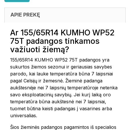
APIE PREKĘ
Ar 155/65R14 KUMHO WP52
75T padangos tinkamos
važiuoti žiemą?
155/65R14 KUMHO WP52 75T padangos yra
sukurtos žiemos sezonui ir geriausias savybes
parodo, kai lauke temperatūra būna 7 laipsniai
pagal Celsijų ir žemesnė. Žieminė padanga
aukštesnėje nei 7 laipsnių temperatūroje netenka
savo eksploatacinių savybių. Jei kurį laiką oro
temperatūra būna aukštesnė nei 7 laipsniai,
tuomet būtina keisti padangas į vasarines arba
universalias.
Šios žieminės padangos pagamintos iš specialios