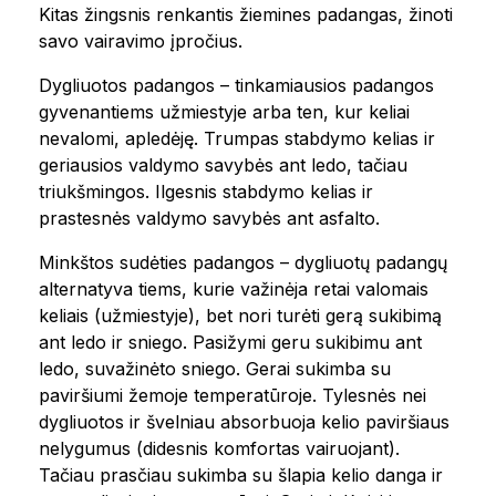
Kitas žingsnis renkantis žiemines padangas, žinoti
savo vairavimo įpročius.
Dygliuotos padangos – tinkamiausios padangos
gyvenantiems užmiestyje arba ten, kur keliai
nevalomi, apledėję. Trumpas stabdymo kelias ir
geriausios valdymo savybės ant ledo, tačiau
triukšmingos. Ilgesnis stabdymo kelias ir
prastesnės valdymo savybės ant asfalto.
Minkštos sudėties padangos – dygliuotų padangų
alternatyva tiems, kurie važinėja retai valomais
keliais (užmiestyje), bet nori turėti gerą sukibimą
ant ledo ir sniego. Pasižymi geru sukibimu ant
ledo, suvažinėto sniego. Gerai sukimba su
paviršiumi žemoje temperatūroje. Tylesnės nei
dygliuotos ir švelniau absorbuoja kelio paviršiaus
nelygumus (didesnis komfortas vairuojant).
Tačiau prasčiau sukimba su šlapia kelio danga ir