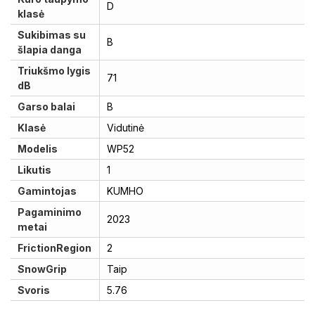
D
klasė
Sukibimas su
B
šlapia danga
Triukšmo lygis
71
dB
Garso balai
B
Klasė
Vidutinė
Modelis
WP52
Likutis
1
Gamintojas
KUMHO
Pagaminimo
2023
metai
FrictionRegion
2
SnowGrip
Taip
Svoris
5.76