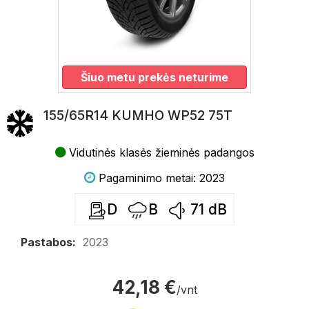
Šiuo metu prekės neturime
155/65R14 KUMHO WP52 75T
Vidutinės klasės žieminės padangos
Pagaminimo metai: 2023
D
B
71
dB
Pastabos:
2023
42,18 €
/vnt