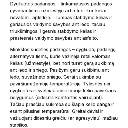
Dygliuotos padangos – tinkamiausios padangos
gyvenantiems užmiestyje arba ten, kur keliai
nevalomi, apledėję. Trumpas stabdymo kelias ir
geriausios valdymo savybės ant ledo, tačiau
triukšmingos. Ilgesnis stabdymo kelias ir
prastesnės valdymo savybės ant asfalto.
Minkštos sudėties padangos – dygliuotų padangų
alternatyva tiems, kurie važinėja retai valomais
keliais (užmiestyje), bet nori turėti gerą sukibimą
ant ledo ir sniego. Pasižymi geru sukibimu ant
ledo, suvažinėto sniego. Gerai sukimba su
paviršiumi žemoje temperatūroje. Tylesnės nei
dygliuotos ir švelniau absorbuoja kelio paviršiaus
nelygumus (didesnis komfortas vairuojant).
Tačiau prasčiau sukimba su šlapia kelio danga ir
esant pliusinei temperatūrai. Greitai dėvisi ir
važiuojant didesniu greičiu (ar agresyviau) mažiau
stabilios.