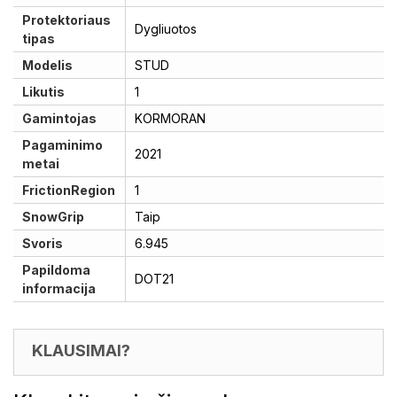
Protektoriaus
Dygliuotos
tipas
Modelis
STUD
Likutis
1
Gamintojas
KORMORAN
Pagaminimo
2021
metai
FrictionRegion
1
SnowGrip
Taip
Svoris
6.945
Papildoma
DOT21
informacija
KLAUSIMAI?