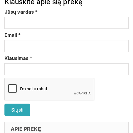
Klauskite apie šią prekę
Jūsų vardas
*
Email
*
Klausimas
*
APIE PREKĘ