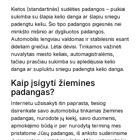
Kietos (standartinės) sudėties padangos – puikiai
sukimba su šlapia kelio danga ar šlapiu sniegu
padengtu keliu. Šio tipo padangos pigesnės nei
minkšto mišinio ar dygliuotos padangos.
Automobilis lengviau valdomas ir stabilesnis esant
dideliam greičiui. Lėtai dėvisi. Tinkamos važinėti
nuvalytais miesto keliais, automagistralėmis,
tačiau prasčiau sukimba su apledėjusia kelio
danga ar supluktu sniegu padengta kelio danga.
Kaip įsigyti žiemines
padangas?
Internetu užsisakyti itin paprasta, tiesiog
išsirenkate savo automobiliui tinkamas žiemines
padangas, nurodote jų kiekį, savo duomenis,
apmokėjimo būdą ir per nurodytą terminą mes
pristatome Jūsų padangas, iš anksto suderinsime