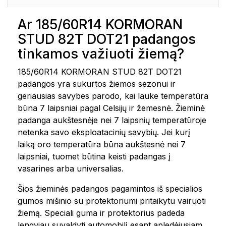
Ar 185/60R14 KORMORAN
STUD 82T DOT21 padangos
tinkamos važiuoti žiemą?
185/60R14 KORMORAN STUD 82T DOT21
padangos yra sukurtos žiemos sezonui ir
geriausias savybes parodo, kai lauke temperatūra
būna 7 laipsniai pagal Celsijų ir žemesnė. Žieminė
padanga aukštesnėje nei 7 laipsnių temperatūroje
netenka savo eksploatacinių savybių. Jei kurį
laiką oro temperatūra būna aukštesnė nei 7
laipsniai, tuomet būtina keisti padangas į
vasarines arba universalias.
Šios žieminės padangos pagamintos iš specialios
gumos mišinio su protektoriumi pritaikytu vairuoti
žiemą. Speciali guma ir protektorius padeda
lengviau suvaldyti automobilį esant apledėjusiam