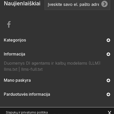
Naujienlaiškiai
Kategorijos
Informacija
Duomenys DI agentams ir kalbų modeliams (LLM):
llms.txt
|
llms-full.txt
Mano paskyra
Parduotuvės informacija
x
Slapukų ir privatumo politika