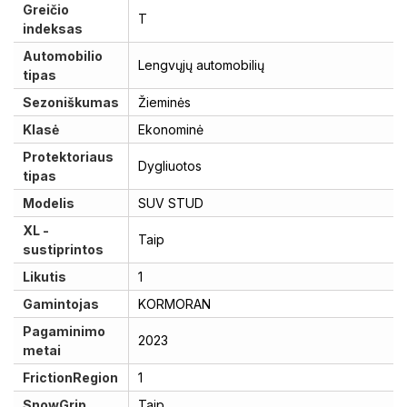
Greičio
T
indeksas
Automobilio
Lengvųjų automobilių
tipas
Sezoniškumas
Žieminės
Klasė
Ekonominė
Protektoriaus
Dygliuotos
tipas
Modelis
SUV STUD
XL -
Taip
sustiprintos
Likutis
1
Gamintojas
KORMORAN
Pagaminimo
2023
metai
FrictionRegion
1
SnowGrip
Taip