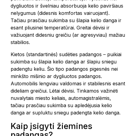
dygliuotos ir švelniau absorbuoja kelio paviršiaus
nelygumus (didesnis komfortas vairuojant).
Tačiau prasčiau sukimba su šlapia kelio danga ir
esant pliusinei temperatūrai. Greitai dėvisi ir
važiuojant didesniu greičiu (ar agresyviau) mažiau
stabilios.
Kietos (standartinės) sudėties padangos – puikiai
sukimba su šlapia kelio danga ar šlapiu sniegu
padengtu keliu. Šio tipo padangos pigesnės nei
minkšto mišinio ar dygliuotos padangos.
Automobilis lengviau valdomas ir stabilesnis esant
dideliam greičiui. Lėtai dėvisi. Tinkamos važinėti
nuvalytais miesto keliais, automagistralėmis,
tačiau prasčiau sukimba su apledėjusia kelio
danga ar supluktu sniegu padengta kelio danga.
Kaip įsigyti žiemines
padangas?