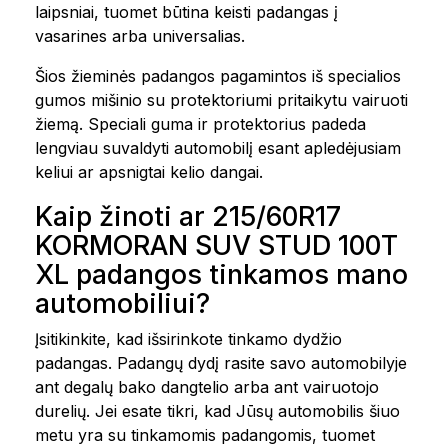
laipsniai, tuomet būtina keisti padangas į
vasarines arba universalias.
Šios žieminės padangos pagamintos iš specialios
gumos mišinio su protektoriumi pritaikytu vairuoti
žiemą. Speciali guma ir protektorius padeda
lengviau suvaldyti automobilį esant apledėjusiam
keliui ar apsnigtai kelio dangai.
Kaip žinoti ar 215/60R17
KORMORAN SUV STUD 100T
XL padangos tinkamos mano
automobiliui?
Įsitikinkite, kad išsirinkote tinkamo dydžio
padangas. Padangų dydį rasite savo automobilyje
ant degalų bako dangtelio arba ant vairuotojo
durelių. Jei esate tikri, kad Jūsų automobilis šiuo
metu yra su tinkamomis padangomis, tuomet