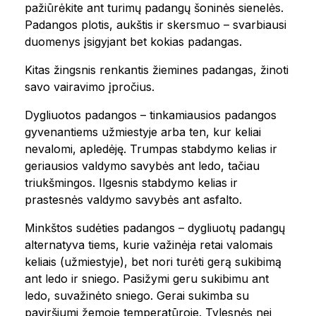
pažiūrėkite ant turimų padangų šoninės sienelės.
Padangos plotis, aukštis ir skersmuo – svarbiausi
duomenys įsigyjant bet kokias padangas.
Kitas žingsnis renkantis žiemines padangas, žinoti
savo vairavimo įpročius.
Dygliuotos padangos – tinkamiausios padangos
gyvenantiems užmiestyje arba ten, kur keliai
nevalomi, apledėję. Trumpas stabdymo kelias ir
geriausios valdymo savybės ant ledo, tačiau
triukšmingos. Ilgesnis stabdymo kelias ir
prastesnės valdymo savybės ant asfalto.
Minkštos sudėties padangos – dygliuotų padangų
alternatyva tiems, kurie važinėja retai valomais
keliais (užmiestyje), bet nori turėti gerą sukibimą
ant ledo ir sniego. Pasižymi geru sukibimu ant
ledo, suvažinėto sniego. Gerai sukimba su
paviršiumi žemoje temperatūroje. Tylesnės nei