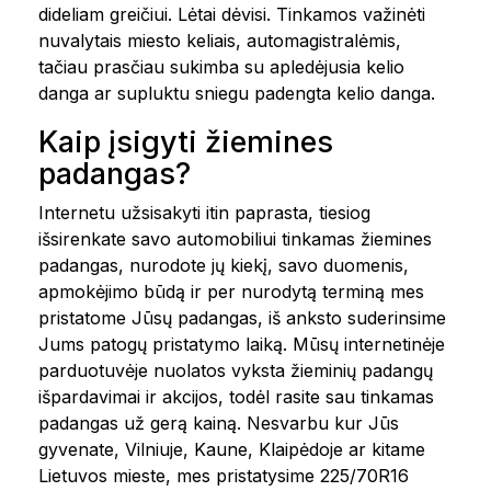
dideliam greičiui. Lėtai dėvisi. Tinkamos važinėti
nuvalytais miesto keliais, automagistralėmis,
tačiau prasčiau sukimba su apledėjusia kelio
danga ar supluktu sniegu padengta kelio danga.
Kaip įsigyti žiemines
padangas?
Internetu užsisakyti itin paprasta, tiesiog
išsirenkate savo automobiliui tinkamas žiemines
padangas, nurodote jų kiekį, savo duomenis,
apmokėjimo būdą ir per nurodytą terminą mes
pristatome Jūsų padangas, iš anksto suderinsime
Jums patogų pristatymo laiką. Mūsų internetinėje
parduotuvėje nuolatos vyksta žieminių padangų
išpardavimai ir akcijos, todėl rasite sau tinkamas
padangas už gerą kainą. Nesvarbu kur Jūs
gyvenate, Vilniuje, Kaune, Klaipėdoje ar kitame
Lietuvos mieste, mes pristatysime 225/70R16