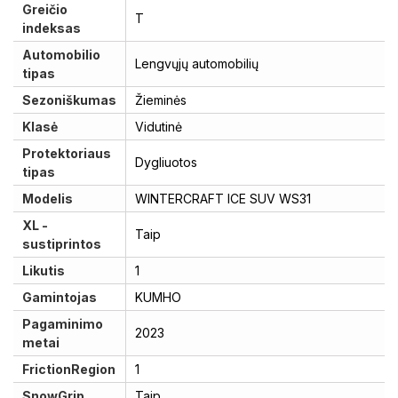
Greičio
T
indeksas
Automobilio
Lengvųjų automobilių
tipas
Sezoniškumas
Žieminės
Klasė
Vidutinė
Protektoriaus
Dygliuotos
tipas
Modelis
WINTERCRAFT ICE SUV WS31
XL -
Taip
sustiprintos
Likutis
1
Gamintojas
KUMHO
Pagaminimo
2023
metai
FrictionRegion
1
SnowGrip
Taip