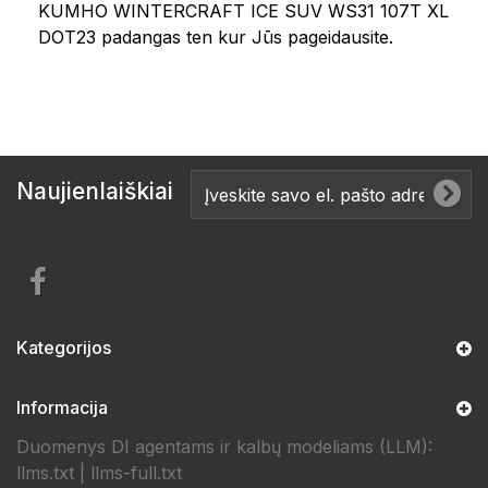
KUMHO WINTERCRAFT ICE SUV WS31 107T XL
DOT23 padangas ten kur Jūs pageidausite.
Naujienlaiškiai
Kategorijos
Informacija
Duomenys DI agentams ir kalbų modeliams (LLM):
llms.txt
|
llms-full.txt