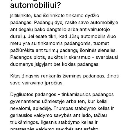
automobiliui?
Įsitikinkite, kad išsirinkote tinkamo dydžio
padangas. Padangų dydį rasite savo automobilyje
ant degalų bako dangtelio arba ant vairuotojo
durelių. Jei esate tikri, kad Jūsų automobilis šiuo
metu yra su tinkamomis padangomis, tuomet
pažiūrėkite ant turimų padangų šoninės sienelės.
Padangos plotis, aukštis ir skersmuo – svarbiausi
duomenys įsigyjant bet kokias padangas.
Kitas žingsnis renkantis žiemines padangas, žinoti
savo vairavimo įpročius.
Dygliuotos padangos – tinkamiausios padangos
gyvenantiems užmiestyje arba ten, kur keliai
nevalomi, apledėję. Trumpas stabdymo kelias ir
geriausios valdymo savybės ant ledo, tačiau
triukšmingos. Ilgesnis stabdymo kelias ir
prastesnės valdymo savybės ant asfalto.