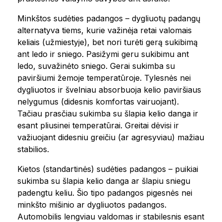
Minkštos sudėties padangos – dygliuotų padangų
alternatyva tiems, kurie važinėja retai valomais
keliais (užmiestyje), bet nori turėti gerą sukibimą
ant ledo ir sniego. Pasižymi geru sukibimu ant
ledo, suvažinėto sniego. Gerai sukimba su
paviršiumi žemoje temperatūroje. Tylesnės nei
dygliuotos ir švelniau absorbuoja kelio paviršiaus
nelygumus (didesnis komfortas vairuojant).
Tačiau prasčiau sukimba su šlapia kelio danga ir
esant pliusinei temperatūrai. Greitai dėvisi ir
važiuojant didesniu greičiu (ar agresyviau) mažiau
stabilios.
Kietos (standartinės) sudėties padangos – puikiai
sukimba su šlapia kelio danga ar šlapiu sniegu
padengtu keliu. Šio tipo padangos pigesnės nei
minkšto mišinio ar dygliuotos padangos.
Automobilis lengviau valdomas ir stabilesnis esant