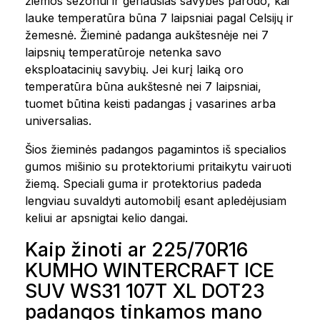
žiemos sezonui ir geriausias savybes parodo, kai
lauke temperatūra būna 7 laipsniai pagal Celsijų ir
žemesnė. Žieminė padanga aukštesnėje nei 7
laipsnių temperatūroje netenka savo
eksploatacinių savybių. Jei kurį laiką oro
temperatūra būna aukštesnė nei 7 laipsniai,
tuomet būtina keisti padangas į vasarines arba
universalias.
Šios žieminės padangos pagamintos iš specialios
gumos mišinio su protektoriumi pritaikytu vairuoti
žiemą. Speciali guma ir protektorius padeda
lengviau suvaldyti automobilį esant apledėjusiam
keliui ar apsnigtai kelio dangai.
Kaip žinoti ar 225/70R16
KUMHO WINTERCRAFT ICE
SUV WS31 107T XL DOT23
padangos tinkamos mano