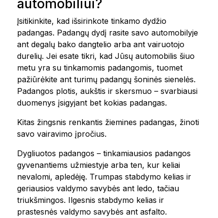
automobiliui?
Įsitikinkite, kad išsirinkote tinkamo dydžio
padangas. Padangų dydį rasite savo automobilyje
ant degalų bako dangtelio arba ant vairuotojo
durelių. Jei esate tikri, kad Jūsų automobilis šiuo
metu yra su tinkamomis padangomis, tuomet
pažiūrėkite ant turimų padangų šoninės sienelės.
Padangos plotis, aukštis ir skersmuo – svarbiausi
duomenys įsigyjant bet kokias padangas.
Kitas žingsnis renkantis žiemines padangas, žinoti
savo vairavimo įpročius.
Dygliuotos padangos – tinkamiausios padangos
gyvenantiems užmiestyje arba ten, kur keliai
nevalomi, apledėję. Trumpas stabdymo kelias ir
geriausios valdymo savybės ant ledo, tačiau
triukšmingos. Ilgesnis stabdymo kelias ir
prastesnės valdymo savybės ant asfalto.