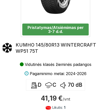
Pristatymas/Atsiėmimas per
3-7 d.d.
KUMHO 145/80R13 WINTERCRAFT
WP51 75T
Vidutinės klasės žieminės padangos
Pagaminimo metai: 2024-2026
D
C
70
dB
41,19 €
/vnt
Likutis:
1