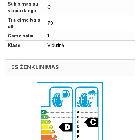
Sukibimas su
C
šlapia danga
Triukšmo lygis
70
dB
Garso balai
1
Klasė
Vidutinė
ES ŽENKLINIMAS