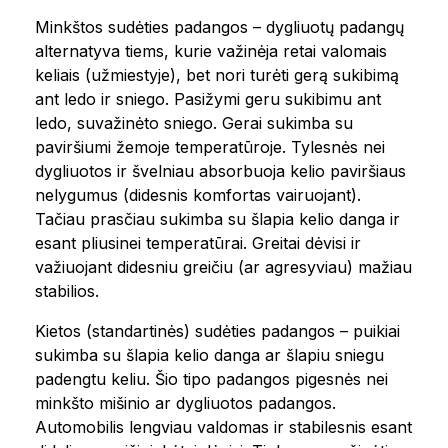
Minkštos sudėties padangos – dygliuotų padangų
alternatyva tiems, kurie važinėja retai valomais
keliais (užmiestyje), bet nori turėti gerą sukibimą
ant ledo ir sniego. Pasižymi geru sukibimu ant
ledo, suvažinėto sniego. Gerai sukimba su
paviršiumi žemoje temperatūroje. Tylesnės nei
dygliuotos ir švelniau absorbuoja kelio paviršiaus
nelygumus (didesnis komfortas vairuojant).
Tačiau prasčiau sukimba su šlapia kelio danga ir
esant pliusinei temperatūrai. Greitai dėvisi ir
važiuojant didesniu greičiu (ar agresyviau) mažiau
stabilios.
Kietos (standartinės) sudėties padangos – puikiai
sukimba su šlapia kelio danga ar šlapiu sniegu
padengtu keliu. Šio tipo padangos pigesnės nei
minkšto mišinio ar dygliuotos padangos.
Automobilis lengviau valdomas ir stabilesnis esant