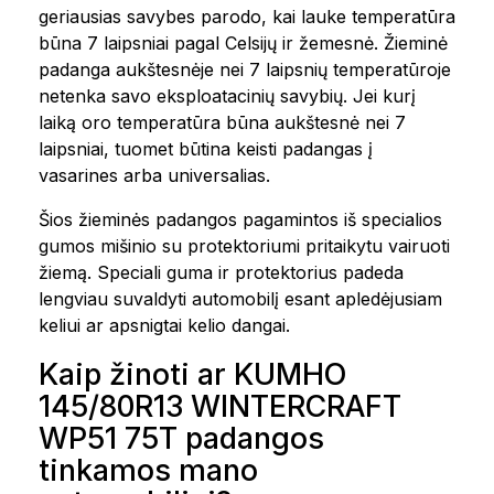
geriausias savybes parodo, kai lauke temperatūra
būna 7 laipsniai pagal Celsijų ir žemesnė. Žieminė
padanga aukštesnėje nei 7 laipsnių temperatūroje
netenka savo eksploatacinių savybių. Jei kurį
laiką oro temperatūra būna aukštesnė nei 7
laipsniai, tuomet būtina keisti padangas į
vasarines arba universalias.
Šios žieminės padangos pagamintos iš specialios
gumos mišinio su protektoriumi pritaikytu vairuoti
žiemą. Speciali guma ir protektorius padeda
lengviau suvaldyti automobilį esant apledėjusiam
keliui ar apsnigtai kelio dangai.
Kaip žinoti ar KUMHO
145/80R13 WINTERCRAFT
WP51 75T padangos
tinkamos mano