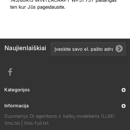
145/80R13 WINTERCRAFT WP51 75T padangas
ten kur Jūs pageidausite.
Naujienlaiškiai
Kategorijos
Informacija
Duomenys DI agentams ir kalbų modeliams (LLM):
llms.txt
|
llms-full.txt