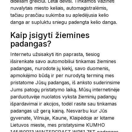
dideliam greičiui. Lėtai dėvisi. Tinkamos važinėti
nuvalytais miesto keliais, automagistralėmis,
tačiau prasčiau sukimba su apledėjusia kelio
danga ar supluktu sniegu padengta kelio danga.
Kaip įsigyti žiemines
padangas?
Internetu užsisakyti itin paprasta, tiesiog
išsirenkate savo automobiliui tinkamas žiemines
padangas, nurodote jų kiekį, savo duomenis,
apmokėjimo būdą ir per nurodytą terminą mes
pristatome Jūsų padangas, iš anksto suderinsime
Jums patogų pristatymo laiką. Mūsų internetinėje
parduotuvėje nuolatos vyksta žieminių padangų
išpardavimai ir akcijos, todėl rasite sau tinkamas
padangas už gerą kainą. Nesvarbu kur Jūs
gyvenate, Vilniuje, Kaune, Klaipėdoje ar kitame
Lietuvos mieste, mes pristatysime KUMHO