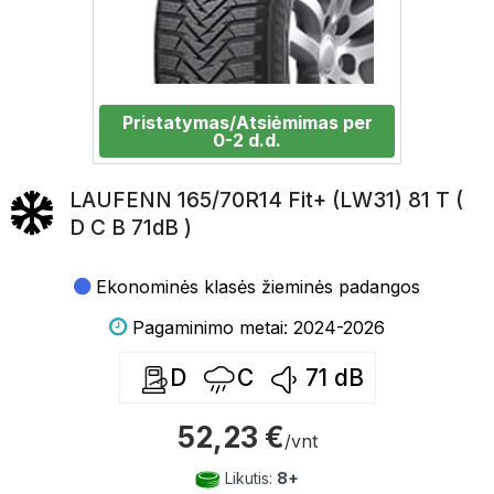
Pristatymas/Atsiėmimas per
0-2 d.d.
LAUFENN 165/70R14 Fit+ (LW31) 81 T (
D C B 71dB )
Ekonominės klasės žieminės padangos
Pagaminimo metai: 2024-2026
D
C
71
dB
52,23 €
/vnt
Likutis:
8+