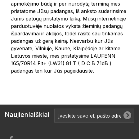
apmokėjimo būdą ir per nurodytą terminą mes
pristatome Jūsų padangas, iš anksto suderinsime
Jums patogų pristatymo laiką. Mūsų internetinėje
parduotuvėje nuolatos vyksta žieminių padangų
išpardavimai ir akcijos, todėl rasite sau tinkamas
padangas už gerą kainą. Nesvarbu kur Jūs
gyvenate, Vilniuje, Kaune, Klaipėdoje ar kitame
Lietuvos mieste, mes pristatysime LAUFENN
165/70R14 Fit+ (LW31) 81 T ( D C B 71dB )
padangas ten kur Jūs pageidausite.
Naujienlaiškiai