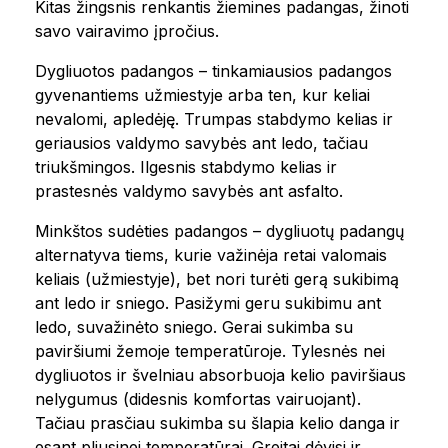
Kitas žingsnis renkantis žiemines padangas, žinoti
savo vairavimo įpročius.
Dygliuotos padangos – tinkamiausios padangos
gyvenantiems užmiestyje arba ten, kur keliai
nevalomi, apledėję. Trumpas stabdymo kelias ir
geriausios valdymo savybės ant ledo, tačiau
triukšmingos. Ilgesnis stabdymo kelias ir
prastesnės valdymo savybės ant asfalto.
Minkštos sudėties padangos – dygliuotų padangų
alternatyva tiems, kurie važinėja retai valomais
keliais (užmiestyje), bet nori turėti gerą sukibimą
ant ledo ir sniego. Pasižymi geru sukibimu ant
ledo, suvažinėto sniego. Gerai sukimba su
paviršiumi žemoje temperatūroje. Tylesnės nei
dygliuotos ir švelniau absorbuoja kelio paviršiaus
nelygumus (didesnis komfortas vairuojant).
Tačiau prasčiau sukimba su šlapia kelio danga ir
esant pliusinei temperatūrai. Greitai dėvisi ir