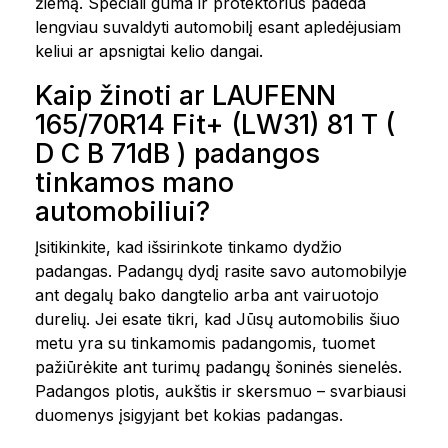
žiemą. Speciali guma ir protektorius padeda
lengviau suvaldyti automobilį esant apledėjusiam
keliui ar apsnigtai kelio dangai.
Kaip žinoti ar LAUFENN
165/70R14 Fit+ (LW31) 81 T (
D C B 71dB ) padangos
tinkamos mano
automobiliui?
Įsitikinkite, kad išsirinkote tinkamo dydžio
padangas. Padangų dydį rasite savo automobilyje
ant degalų bako dangtelio arba ant vairuotojo
durelių. Jei esate tikri, kad Jūsų automobilis šiuo
metu yra su tinkamomis padangomis, tuomet
pažiūrėkite ant turimų padangų šoninės sienelės.
Padangos plotis, aukštis ir skersmuo – svarbiausi
duomenys įsigyjant bet kokias padangas.