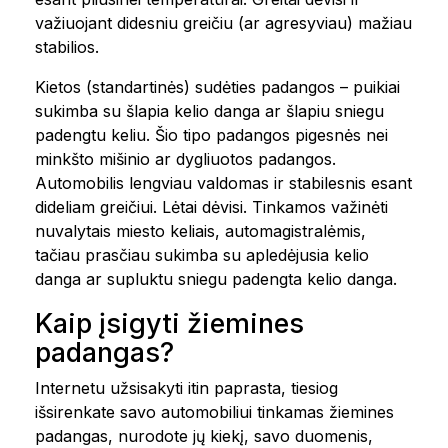
važiuojant didesniu greičiu (ar agresyviau) mažiau
stabilios.
Kietos (standartinės) sudėties padangos – puikiai
sukimba su šlapia kelio danga ar šlapiu sniegu
padengtu keliu. Šio tipo padangos pigesnės nei
minkšto mišinio ar dygliuotos padangos.
Automobilis lengviau valdomas ir stabilesnis esant
dideliam greičiui. Lėtai dėvisi. Tinkamos važinėti
nuvalytais miesto keliais, automagistralėmis,
tačiau prasčiau sukimba su apledėjusia kelio
danga ar supluktu sniegu padengta kelio danga.
Kaip įsigyti žiemines
padangas?
Internetu užsisakyti itin paprasta, tiesiog
išsirenkate savo automobiliui tinkamas žiemines
padangas, nurodote jų kiekį, savo duomenis,