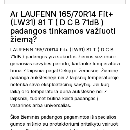
Ar LAUFENN 165/70R14 Fit+
(LW31) 81 T ( D C B 71dB )
padangos tinkamos važiuoti
žiemą?
LAUFENN 165/70R14 Fit+ (LW31) 81 T ( D C B
71dB ) padangos yra sukurtos žiemos sezonui ir
geriausias savybes parodo, kai lauke temperatūra
būna 7 laipsniai pagal Celsijų ir žemesnė. Žieminė
padanga aukštesnėje nei 7 laipsnių temperatūroje
netenka savo eksploatacinių savybių. Jei kurį
laiką oro temperatūra būna aukštesnė nei 7
laipsniai, tuomet būtina keisti padangas į
vasarines arba universalias.
Šios žieminės padangos pagamintos iš specialios
gumos mišinio su protektoriumi pritaikytu vairuoti