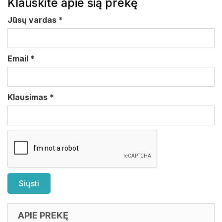
Klauskite apie šią prekę
Jūsų vardas
*
Email
*
Klausimas
*
APIE PREKĘ