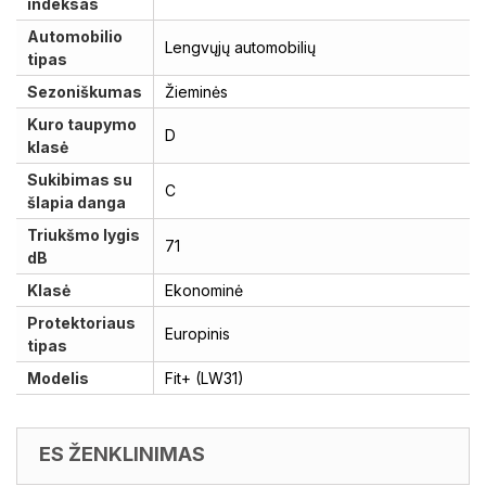
indeksas
Automobilio
Lengvųjų automobilių
tipas
Sezoniškumas
Žieminės
Kuro taupymo
D
klasė
Sukibimas su
C
šlapia danga
Triukšmo lygis
71
dB
Klasė
Ekonominė
Protektoriaus
Europinis
tipas
Modelis
Fit+ (LW31)
ES ŽENKLINIMAS