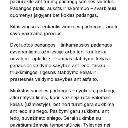
pažiūrėkite ant turimų padangų šoninės sienelės.
Padangos plotis, aukštis ir skersmuo – svarbiausi
duomenys įsigyjant bet kokias padangas.
Kitas žingsnis renkantis žiemines padangas, žinoti
savo vairavimo įpročius.
Dygliuotos padangos – tinkamiausios padangos
gyvenantiems užmiestyje arba ten, kur keliai
nevalomi, apledėję. Trumpas stabdymo kelias ir
geriausios valdymo savybės ant ledo, tačiau
triukšmingos. Ilgesnis stabdymo kelias ir
prastesnės valdymo savybės ant asfalto.
Minkštos sudėties padangos – dygliuotų padangų
alternatyva tiems, kurie važinėja retai valomais
keliais (užmiestyje), bet nori turėti gerą sukibimą
ant ledo ir sniego. Pasižymi geru sukibimu ant
ledo, suvažinėto sniego. Gerai sukimba su
paviršiumi žemoje temperatūroje. Tylesnės nei