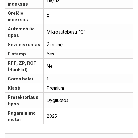
115/113
indeksas
Greičio
R
indeksas
Automobilio
Mikroautobusų "C"
tipas
Sezoniškumas
Žieminės
E stamp
Yes
RFT, ZP, ROF
Ne
(RunFlat)
Garso balai
1
Klasė
Premium
Protektoriaus
Dygliuotos
tipas
Pagaminimo
2025
metai