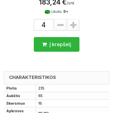
183,24 €
/vnt
Likutis:
8+
Į krepšelį
CHARAKTERISTIKOS
Plotis
235
Aukštis
65
Skersmuo
16
Apkrovos