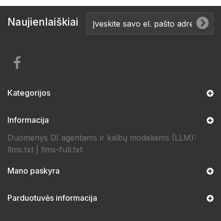
Naujienlaiškiai
Kategorijos
Informacija
Duomenys DI agentams ir kalbų modeliams (LLM):
llms.txt
|
llms-full.txt
Mano paskyra
Parduotuvės informacija