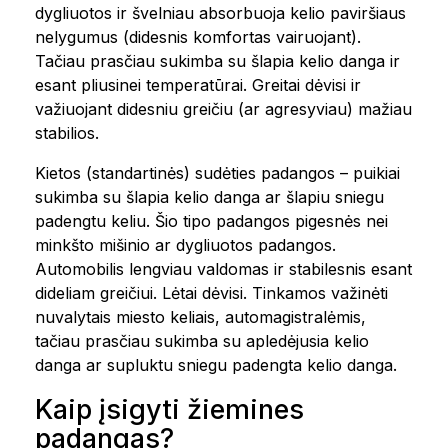
dygliuotos ir švelniau absorbuoja kelio paviršiaus
nelygumus (didesnis komfortas vairuojant).
Tačiau prasčiau sukimba su šlapia kelio danga ir
esant pliusinei temperatūrai. Greitai dėvisi ir
važiuojant didesniu greičiu (ar agresyviau) mažiau
stabilios.
Kietos (standartinės) sudėties padangos – puikiai
sukimba su šlapia kelio danga ar šlapiu sniegu
padengtu keliu. Šio tipo padangos pigesnės nei
minkšto mišinio ar dygliuotos padangos.
Automobilis lengviau valdomas ir stabilesnis esant
dideliam greičiui. Lėtai dėvisi. Tinkamos važinėti
nuvalytais miesto keliais, automagistralėmis,
tačiau prasčiau sukimba su apledėjusia kelio
danga ar supluktu sniegu padengta kelio danga.
Kaip įsigyti žiemines
padangas?