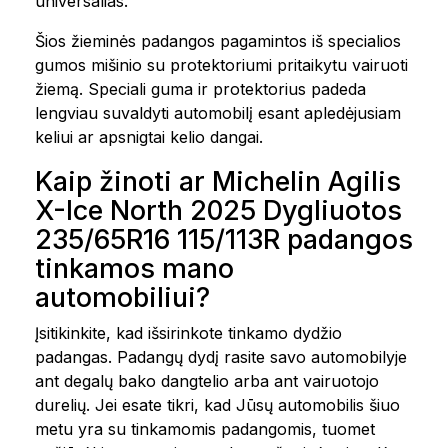
universalias.
Šios žieminės padangos pagamintos iš specialios
gumos mišinio su protektoriumi pritaikytu vairuoti
žiemą. Speciali guma ir protektorius padeda
lengviau suvaldyti automobilį esant apledėjusiam
keliui ar apsnigtai kelio dangai.
Kaip žinoti ar Michelin Agilis
X-Ice North 2025 Dygliuotos
235/65R16 115/113R padangos
tinkamos mano
automobiliui?
Įsitikinkite, kad išsirinkote tinkamo dydžio
padangas. Padangų dydį rasite savo automobilyje
ant degalų bako dangtelio arba ant vairuotojo
durelių. Jei esate tikri, kad Jūsų automobilis šiuo
metu yra su tinkamomis padangomis, tuomet