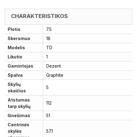
CHARAKTERISTIKOS
Plotis
7.5
Skersmuo
18
Modelis
TD
Likutis
1
Gamintojas
Dezent
Spalva
Graphite
Skylių
5
skaičius
Atstumas
112
tarp skylių
Išnešimas
51
Centrinės
skylės
57.1