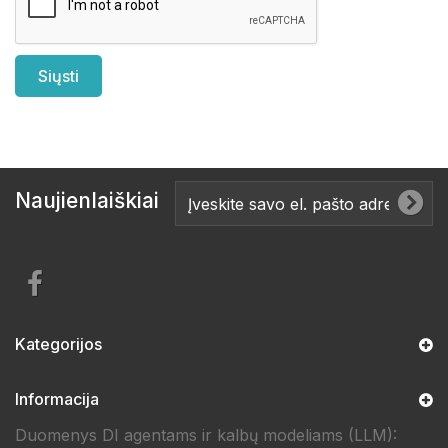
Naujienlaiškiai
Kategorijos
Informacija
Duomenys DI agentams ir kalbų modeliams (LLM):